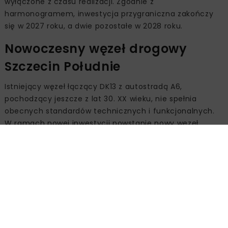
wyłączone z czasu realizacji. Zgodnie z
harmonogramem, inwestycja przygraniczna zakończy
się w 2027 roku, a dwie pozostałe w 2028 roku.
Nowoczesny węzeł drogowy
Szczecin Południe
Istniejący węzeł łączący DK13 z autostradą A6,
pochodzący jeszcze z lat 30. XX wieku, nie spełnia
obecnych standardów technicznych i funkcjonalnych.
W ramach nowej inwestycji powstanie nowy węzeł
drogowy, zlokalizowany około 700 m na wschód od
obecnego. Będzie on integrował DK13, A6 oraz
planowaną Zachodnią Obwodnicę Szczecina w ciągu
drogi ekspresowej S6.
Nowy odcinek DK13 o długości blisko 3 km rozpocznie się
w miejscu zakończenia I etapu obwodnicy Przecławia i
Warzymic (oddanego do użytku w 2023 r.). W rejonie