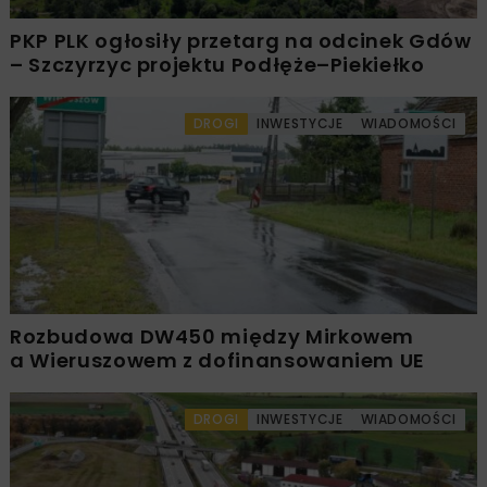
PKP PLK ogłosiły przetarg na odcinek Gdów
– Szczyrzyc projektu Podłęże–Piekiełko
DROGI
INWESTYCJE
WIADOMOŚCI
Rozbudowa DW450 między Mirkowem
a Wieruszowem z dofinansowaniem UE
DROGI
INWESTYCJE
WIADOMOŚCI