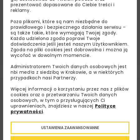
prezentować dopasowane do Ciebie treści i
Źródło:
Newseria.pl
reklamy.
DEKARBONIZACJA
ENMARO
KPEIK
Poza plikami, które są nam niezbędne do
prawidłowego i bezpiecznego działania serwisu –
MORSKA ENERGETYKA WIATROWA
są także takie, które wymagają Twojej zgody.
Każda udzielona zgoda poprawi Twoje
MORSKIE FARMY WIATROWE
OFFSHORE
OZE
doświadczenia jeśli jesteś naszym Użytkownikiem.
ZIELONA ENERGIA
Zgoda na pliki cookies jest dobrowolna i można ją
wycofać w dowolnym momencie.
Administratorem Twoich danych osobowych jest
nbi med!a z siedzibą w Krakowie, a w niektórych
przypadkach nasi Partnerzy.
Więcej informacji o korzystaniu przez nas z plików
cookies oraz o przetwarzaniu Twoich danych
osobowych, w tym o przysługujących Ci
uprawnieniach, znajdziesz w naszej
Polityce
prywatności
.
USTAWIENIA ZAAWANSOWANNE