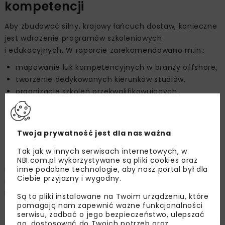
kompetencji
Aby zbudować silny, krajowy łańcuch dostaw, konieczne
jest wdrożenie programów szkoleniowych
i edukacyjnych. W raporcie zarekomendowano m.in.:
mapowanie luk kompetencyjnych w branży offshore,
tworzenie dedykowanych kierunków studiów,
organizację szkoleń przekwalifikowujących,
rozwój edukacji technicznej w szkołach
podstawowych i ponadpodstawowych,
wdrożenie platform e-learningowych,
Twoja prywatność jest dla nas ważna
wsparcie rządowe i finansowanie kształcenia.
Tak jak w innych serwisach internetowych, w
NBI.com.pl wykorzystywane są pliki cookies oraz
inne podobne technologie, aby nasz portal był dla
Budowa morskich farm wiatrowych w Polsce to szansa
Ciebie przyjazny i wygodny.
na rozwój technologiczny i gospodarczy,
której nie można zmarnować.
Są to pliki instalowane na Twoim urządzeniu, które
pomagają nam zapewnić ważne funkcjonalności
serwisu, zadbać o jego bezpieczeństwo, ulepszać
go, dostosować do Twoich potrzeb oraz