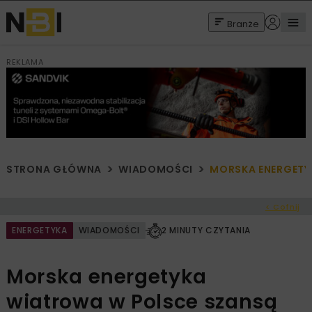
Branże
REKLAMA
STRONA GŁÓWNA
WIADOMOŚCI
MORSKA ENERGETYK
< Cofnij
ENERGETYKA
WIADOMOŚCI
2 MINUTY CZYTANIA
Morska energetyka
wiatrowa w Polsce szansą