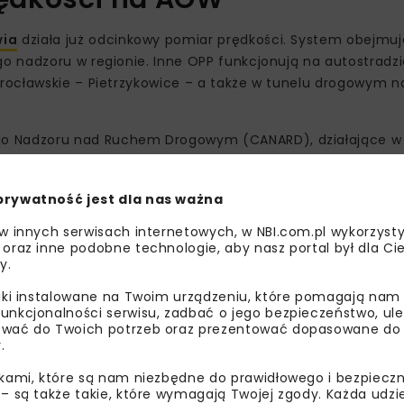
wia
działa już odcinkowy pomiar prędkości. System obejmu
o nadzoru w regionie. Inne OPP funkcjonują na autostradzi
rocławskie – Pietrzykowice – a także w tunelu drogowym n
 Nadzoru nad Ruchem Drogowym (CANARD), działające w 
owaniu jest również objęcie nadzorem kolejnego odcinka 
prywatność jest dla nas ważna
u prędkości na bezpieczeń
 w innych serwisach internetowych, w NBI.com.pl wykorzysty
 oraz inne podobne technologie, aby nasz portal był dla Cie
y.
liki instalowane na Twoim urządzeniu, które pomagają nam
unkcjonalności serwisu, zadbać o jego bezpieczeństwo, ul
wać do Twoich potrzeb oraz prezentować dopasowane do Ci
.
ikami, które są nam niezbędne do prawidłowego i bezpieczn
 – są także takie, które wymagają Twojej zgody. Każda udz