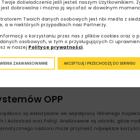
 Twoje doświadczenia jeśli jesteś naszym Użytkownikiem. Zg
 jest dobrowolna i można ją wycofać w dowolnym momenc
tratorem Twoich danych osobowych jest nbi med!a z siedz
e, a w niektórych przypadkach nasi Partnerzy.
informacji o korzystaniu przez nas z plików cookies oraz o 
danych osobowych, w tym o przysługujących Ci uprawnien
esz w naszej
Polityce prywatności
.
kości jest natężenie ruchu – im większe obciążenie drogi
miejscach objętych odcinkowym pomiarem prędkości kierowc
WIENIA ZAAWANSOWANNE
AKCEPTUJĘ I PRZECHODZĘ DO SERWISU
olizji.
oznakowanie strefy nadzoru skłania kierowców do dostosow
eczeństwo na analizowanych odcinkach.
systemów OPP
u prędkości są wskazywane we współpracy Głównego Inspekt
 i Autostrad oraz Policji. Analizowane są odcinki, gdzie n
utomatycznego nadzoru może przynieść największe korzyści