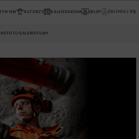
ZALOGUJ SIĘ
YN NBI
AUTORZY
KALENDARIUM
SKLEP
LNE
FOTOGALERIE
FILMY