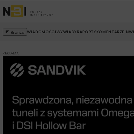
WIADOMOŚCI
WYWIADY
RAPORTY
KOMENTARZE
INW
Branże
REKLAMA