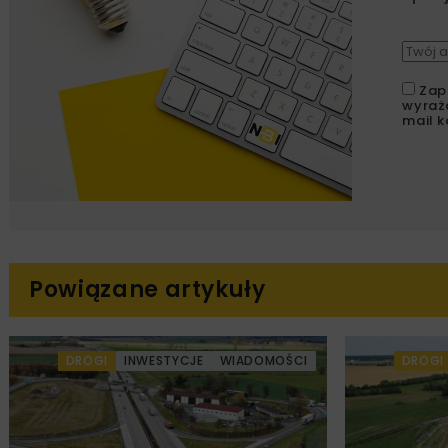
Zap
wyraż
mail k
Powiązane artykuły
DROGI
INWESTYCJE
WIADOMOŚCI
DROGI