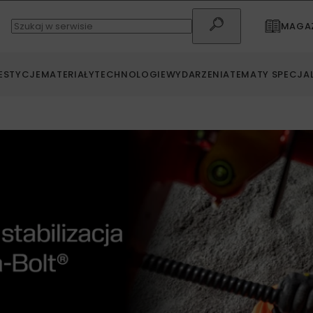
MAGAZ
ESTYCJE
MATERIAŁY
TECHNOLOGIE
WYDARZENIA
TEMATY SPECJA