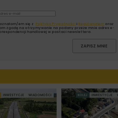
oznałam/em się z
Polityką Prywatności
i
Regulaminem
oraz
am zgodę na otrzymywanie na podany przeze mnie adres e-
orespondencji handlowej w postaci newslettera.
ZAPISZ MNIE
INWESTYCJE
WIADOMOŚCI
KOLEJ
INWESTYCJE