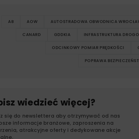
A8
AOW
AUTOSTRADOWA OBWODNICA WROCŁA
CANARD
GDDKIA
INFRASTRUKTURA DROG
ODCINKOWY POMIAR PRĘDKOŚCI
POPRAWA BEZPIECZEŃS
bisz wiedzieć więcej?
sz się do newslettera aby otrzymywać od nas
psze informacje branżowe, zaproszenia na
zenia, atrakcyjne oferty i dedykowane akcje
alne.