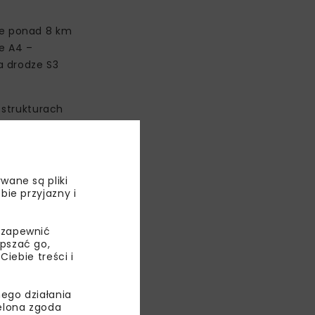
je ponad 8 km
e A4 –
a drodze S3
strukturach
A4 – pomiędzy
stwo
wane są pliki
bie przyjazny i
 zapewnić
epszać go,
ebie treści i
ego działania
ielona zgoda