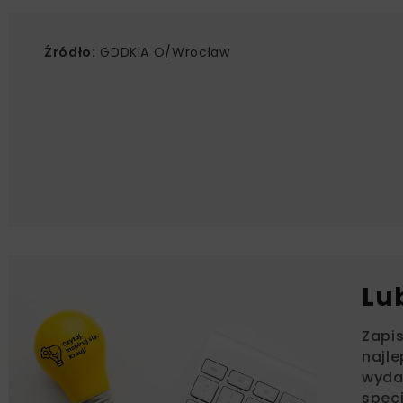
Źródło:
GDDKiA O/Wrocław
Lu
Zapi
najle
wydar
specj