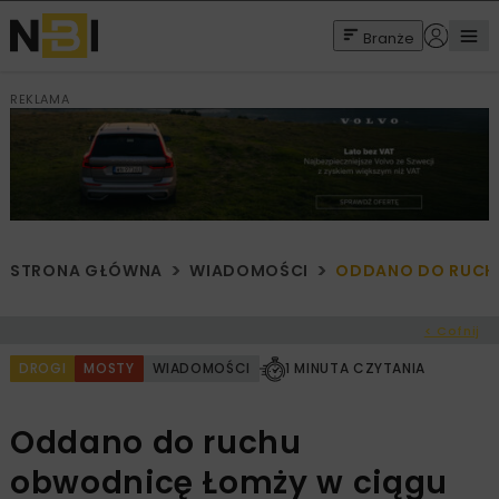
Branże
REKLAMA
STRONA GŁÓWNA
WIADOMOŚCI
ODDANO DO RUCHU
< Cofnij
DROGI
MOSTY
WIADOMOŚCI
1 MINUTA CZYTANIA
Oddano do ruchu
obwodnicę Łomży w ciągu