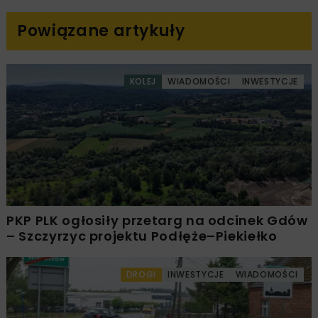
Powiązane artykuły
KOLEJ
WIADOMOŚCI
INWESTYCJE
PKP PLK ogłosiły przetarg na odcinek Gdów
– Szczyrzyc projektu Podłęże–Piekiełko
DROGI
INWESTYCJE
WIADOMOŚCI