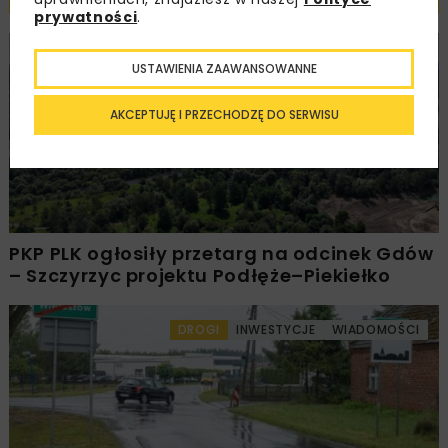
prywatności
.
KOLEJ
WIADOMOŚCI
INWESTYCJE
USTAWIENIA ZAAWANSOWANNE
AKCEPTUJĘ I PRZECHODZĘ DO SERWISU
PKP PLK ogłosiły przetarg na odcinek Gdów
– Szczyrzyc projektu Podłęże–Piekiełko
DROGI
INWESTYCJE
WIADOMOŚCI