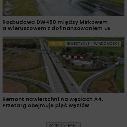
Rozbudowa DW450 między Mirkowem
a Wieruszowem z dofinansowaniem UE
DROGI
INWESTYCJE
WIADOMOŚCI
Remont nawierzchni na węzłach A4.
Przetarg obejmuje pięć węzłów
Załaduj więcej...