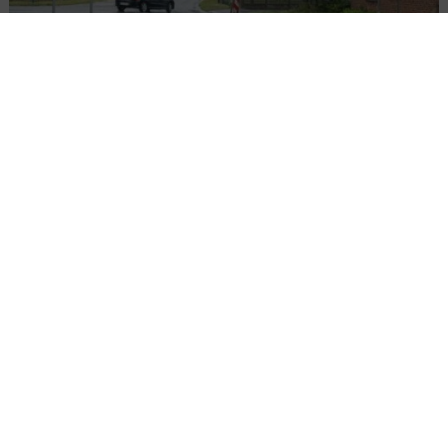
Rozbudowa DW450 między Mirkowem a
Wieruszowem z dofinansowaniem UE
DROGI
INWESTYCJE
WIADOMOŚCI
Remont nawierzchni na węzłach A4.
Przetarg obejmuje pięć węzłów