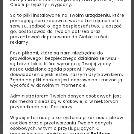
Lubisz wiedzieć więcej?
Ciebie przyjazny i wygodny.
Są to pliki instalowane na Twoim urządzeniu, które
Zapisz się do newslettera aby otrzymywać od
pomagają nam zapewnić ważne funkcjonalności
nas najlepsze informacje branżowe,
serwisu, zadbać o jego bezpieczeństwo, ulepszać
zaproszenia na wydarzenia, atrakcyjne oferty i
go, dostosować do Twoich potrzeb oraz
dedykowane akcje specjalne.
prezentować dopasowane do Ciebie treści i
reklamy.
Poza plikami, które są nam niezbędne do
prawidłowego i bezpiecznego działania serwisu –
są także takie, które wymagają Twojej zgody.
Zapoznałam/em się z
Polityką Prywatności
i
Każda udzielona zgoda poprawi Twoje
Regulaminem
oraz wyrażam zgodę na otrzymywanie na
doświadczenia jeśli jesteś naszym Użytkownikiem.
podany przeze mnie adres e-mail korespondencji
handlowej w postaci newslettera.
Zgoda na pliki cookies jest dobrowolna i można ją
wycofać w dowolnym momencie.
ZAPISZ MNIE
Administratorem Twoich danych osobowych jest
nbi med!a z siedzibą w Krakowie, a w niektórych
przypadkach nasi Partnerzy.
Więcej informacji o korzystaniu przez nas z plików
cookies oraz o przetwarzaniu Twoich danych
Powiązane artykuły
osobowych, w tym o przysługujących Ci
uprawnieniach, znajdziesz w naszej
Polityce