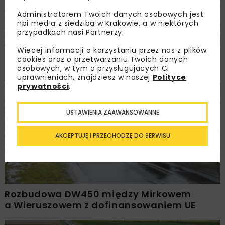
Administratorem Twoich danych osobowych jest
nbi med!a z siedzibą w Krakowie, a w niektórych
przypadkach nasi Partnerzy.
Więcej informacji o korzystaniu przez nas z plików
PKP PLK ogłosiły przetarg na odcinek Gdów
cookies oraz o przetwarzaniu Twoich danych
– Szczyrzyc projektu Podłęże–Piekiełko
osobowych, w tym o przysługujących Ci
uprawnieniach, znajdziesz w naszej
Polityce
prywatności
.
DROGI
INWESTYCJE
WIADOMOŚCI
USTAWIENIA ZAAWANSOWANNE
AKCEPTUJĘ I PRZECHODZĘ DO SERWISU
Rozbudowa DW450 między Mirkowem
a Wieruszowem z dofinansowaniem UE