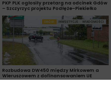
PKP PLK ogłosiły przetarg na odcinek Gdów
– Szczyrzyc projektu Podłęże–Piekiełko
DROGI
INWESTYCJE
WIADOMOŚCI
Rozbudowa DW450 między Mirkowem a
Wieruszowem z dofinansowaniem UE
DROGI
INWESTYCJE
WIADOMOŚCI