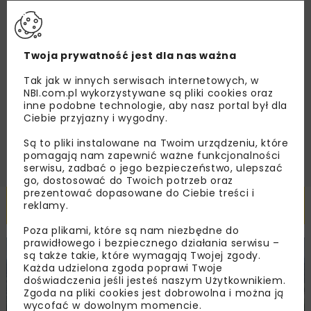
Twoja prywatność jest dla nas ważna
Zapoznałam/em się z
Polityką Prywatności
i
Regulaminem
oraz wyrażam zgodę na otrzymywanie na
podany przeze mnie adres e-mail korespondencji
Tak jak w innych serwisach internetowych, w
handlowej w postaci newslettera.
NBI.com.pl wykorzystywane są pliki cookies oraz
inne podobne technologie, aby nasz portal był dla
Ciebie przyjazny i wygodny.
ZAPISZ MNIE
Są to pliki instalowane na Twoim urządzeniu, które
pomagają nam zapewnić ważne funkcjonalności
serwisu, zadbać o jego bezpieczeństwo, ulepszać
go, dostosować do Twoich potrzeb oraz
prezentować dopasowane do Ciebie treści i
Powiązane artykuły
reklamy.
Poza plikami, które są nam niezbędne do
prawidłowego i bezpiecznego działania serwisu –
są także takie, które wymagają Twojej zgody.
KOLEJ
WIADOMOŚCI
INWESTYCJE
Każda udzielona zgoda poprawi Twoje
doświadczenia jeśli jesteś naszym Użytkownikiem.
Zgoda na pliki cookies jest dobrowolna i można ją
wycofać w dowolnym momencie.