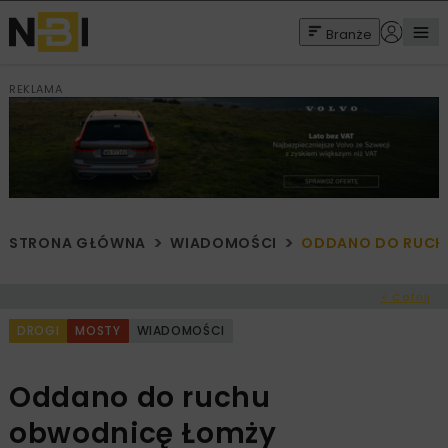
Branże
REKLAMA
STRONA GŁÓWNA
WIADOMOŚCI
ODDANO DO RUCH
< Cofnij
DROGI
MOSTY
WIADOMOŚCI
Oddano do ruchu
obwodnicę Łomży