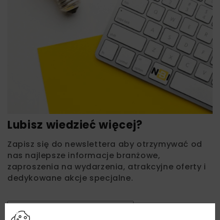
Lubisz wiedzieć więcej?
Zapisz się do newslettera aby otrzymywać od
nas najlepsze informacje branżowe,
zaproszenia na wydarzenia, atrakcyjne oferty i
dedykowane akcje specjalne.