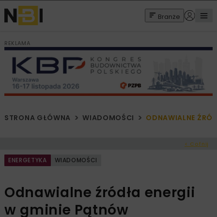
Branże
REKLAMA
STRONA GŁÓWNA
WIADOMOŚCI
ODNAWIALNE ŹRÓD
< Cofnij
ENERGETYKA
WIADOMOŚCI
Odnawialne źródła energii
w gminie Pątnów