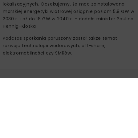
lokalizacyjnych. Oczekujemy, że moc zainstalowana
morskiej energetyki wiatrowej osiągnie poziom 5,9 GW w
2030 r. i aż do 18 GW w 2040 r. – dodała minister Paulina
Hennig-Kloska.
Podczas spotkania poruszony został także temat
rozwoju technologii wodorowych, off-shore,
elektromobilności czy SMRów.
Źródło:
Ministerstwo Klimatu i Środowiska,
www.gov.pl/web/klimat/
ENERGETYKA
OZE
POLSKA
ZIELONA ENERGIA
ZIELONA TRANSFORMACJA