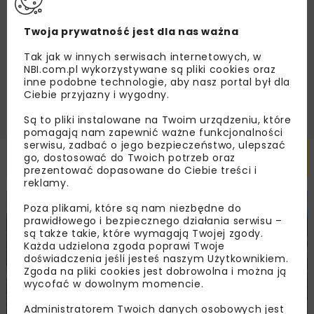
Zapoznałam/em się z
Polityką Prywatności
i
Regulaminem
oraz wyrażam zgodę na otrzymywanie na
podany przeze mnie adres e-mail korespondencji
Twoja prywatność jest dla nas ważna
handlowej w postaci newslettera.
Tak jak w innych serwisach internetowych, w
NBI.com.pl wykorzystywane są pliki cookies oraz
ZAPISZ MNIE
inne podobne technologie, aby nasz portal był dla
Ciebie przyjazny i wygodny.
Są to pliki instalowane na Twoim urządzeniu, które
pomagają nam zapewnić ważne funkcjonalności
serwisu, zadbać o jego bezpieczeństwo, ulepszać
Powiązane artykuły
go, dostosować do Twoich potrzeb oraz
prezentować dopasowane do Ciebie treści i
reklamy.
Poza plikami, które są nam niezbędne do
KOLEJ
WIADOMOŚCI
INWESTYCJE
prawidłowego i bezpiecznego działania serwisu –
są także takie, które wymagają Twojej zgody.
Każda udzielona zgoda poprawi Twoje
doświadczenia jeśli jesteś naszym Użytkownikiem.
Zgoda na pliki cookies jest dobrowolna i można ją
wycofać w dowolnym momencie.
Administratorem Twoich danych osobowych jest