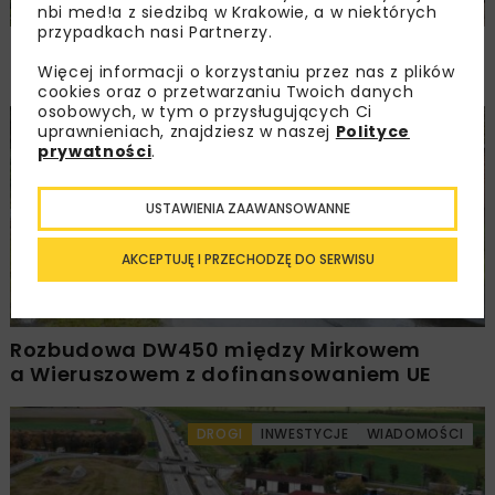
nbi med!a z siedzibą w Krakowie, a w niektórych
przypadkach nasi Partnerzy.
PKP PLK ogłosiły przetarg na odcinek Gdów
– Szczyrzyc projektu Podłęże–Piekiełko
Więcej informacji o korzystaniu przez nas z plików
cookies oraz o przetwarzaniu Twoich danych
osobowych, w tym o przysługujących Ci
uprawnieniach, znajdziesz w naszej
Polityce
DROGI
INWESTYCJE
WIADOMOŚCI
prywatności
.
USTAWIENIA ZAAWANSOWANNE
AKCEPTUJĘ I PRZECHODZĘ DO SERWISU
Rozbudowa DW450 między Mirkowem
a Wieruszowem z dofinansowaniem UE
DROGI
INWESTYCJE
WIADOMOŚCI