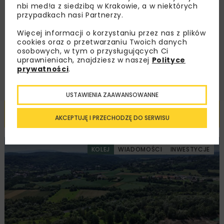
nbi med!a z siedzibą w Krakowie, a w niektórych
Zapoznałam/em się z
Polityką Prywatności
i
Regulaminem
oraz wyrażam zgodę na otrzymywanie na
przypadkach nasi Partnerzy.
podany przeze mnie adres e-mail korespondencji
handlowej w postaci newslettera.
Więcej informacji o korzystaniu przez nas z plików
cookies oraz o przetwarzaniu Twoich danych
osobowych, w tym o przysługujących Ci
ZAPISZ MNIE
uprawnieniach, znajdziesz w naszej
Polityce
prywatności
.
USTAWIENIA ZAAWANSOWANNE
Powiązane artykuły
AKCEPTUJĘ I PRZECHODZĘ DO SERWISU
KOLEJ
WIADOMOŚCI
INWESTYCJE