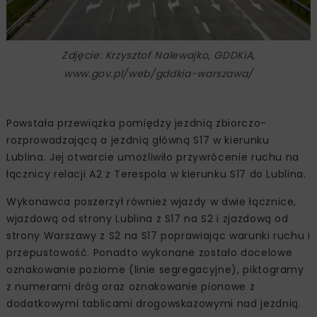
Zdjęcie: Krzysztof Nalewajko, GDDKiA,
www.gov.pl/web/gddkia-warszawa/
Powstała przewiązka pomiędzy jezdnią zbiorczo-
rozprowadzającą a jezdnią główną S17 w kierunku
Lublina. Jej otwarcie umożliwiło przywrócenie ruchu na
łącznicy relacji A2 z Terespola w kierunku S17 do Lublina.
Wykonawca poszerzył również wjazdy w dwie łącznice,
wjazdową od strony Lublina z S17 na S2 i zjazdową od
strony Warszawy z S2 na S17 poprawiając warunki ruchu i
przepustowość. Ponadto wykonane zostało docelowe
oznakowanie poziome (linie segregacyjne), piktogramy
z numerami dróg oraz oznakowanie pionowe z
dodatkowymi tablicami drogowskazowymi nad jezdnią.