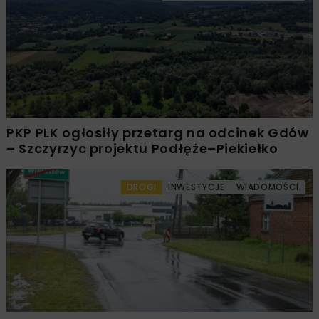
PKP PLK ogłosiły przetarg na odcinek Gdów
– Szczyrzyc projektu Podłęże–Piekiełko
DROGI
INWESTYCJE
WIADOMOŚCI