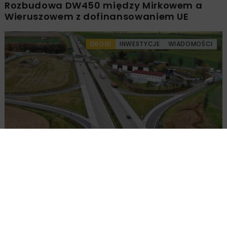
Rozbudowa DW450 między Mirkowem a
Wieruszowem z dofinansowaniem UE
DROGI
INWESTYCJE
WIADOMOŚCI
Remont nawierzchni na węzłach A4.
Przetarg obejmuje pięć węzłów
Załaduj więcej...