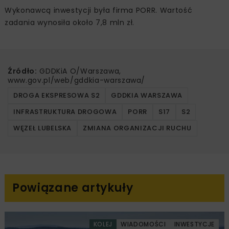
Wykonawcą inwestycji była firma PORR. Wartość
zadania wynosiła około 7,8 mln zł.
Źródło:
GDDKiA O/Warszawa,
www.gov.pl/web/gddkia-warszawa/
DROGA EKSPRESOWA S2
GDDKIA WARSZAWA
INFRASTRUKTURA DROGOWA
PORR
S17
S2
WĘZEŁ LUBELSKA
ZMIANA ORGANIZACJI RUCHU
Powiązane artykuły
KOLEJ
WIADOMOŚCI
INWESTYCJE