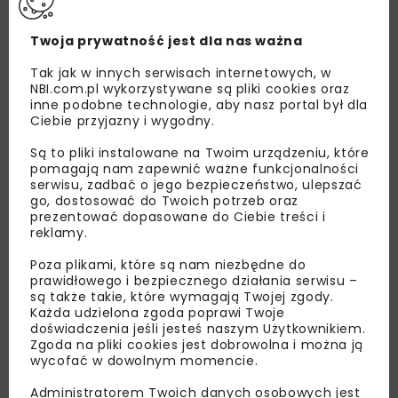
Twoja prywatność jest dla nas ważna
Tak jak w innych serwisach internetowych, w
NBI.com.pl wykorzystywane są pliki cookies oraz
inne podobne technologie, aby nasz portal był dla
Ciebie przyjazny i wygodny.
Są to pliki instalowane na Twoim urządzeniu, które
pomagają nam zapewnić ważne funkcjonalności
serwisu, zadbać o jego bezpieczeństwo, ulepszać
go, dostosować do Twoich potrzeb oraz
prezentować dopasowane do Ciebie treści i
Lubisz wiedzieć więcej?
reklamy.
Zapisz się do newslettera aby otrzymywać od
Poza plikami, które są nam niezbędne do
prawidłowego i bezpiecznego działania serwisu –
nas najlepsze informacje branżowe,
są także takie, które wymagają Twojej zgody.
zaproszenia na wydarzenia, atrakcyjne oferty i
Każda udzielona zgoda poprawi Twoje
dedykowane akcje specjalne.
doświadczenia jeśli jesteś naszym Użytkownikiem.
Zgoda na pliki cookies jest dobrowolna i można ją
wycofać w dowolnym momencie.
Administratorem Twoich danych osobowych jest