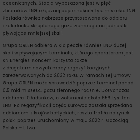
oceanicznych. Stacja wyposażona jest w pięć
zbiorników LNG o łącznej pojemności 5 tys. m sześc. LNG.
Posiada również nabrzeże przystosowane do odbioru
i załadunku skroplonego gazu ziemnego na jednostki
pływające mniejszej skali.
Grupa ORLEN odbiera w Kłajpedzie również LNG dużej
skali w pływającym terminalu, którego operatorem jest
KN Energies. Koncern korzysta także
z długoterminowych mocy regazyfikacyjnych
zarezerwowanych do 2032 roku. W ramach tej umowy
Grupa ORLEN może sprowadzić poprzez terminal ponad
0,5 mld m sześc. gazu ziemnego rocznie. Dotychczas
odebrała 10 ładunków, o wolumenie około 656 tys. ton
LNG. Po regazyfikacji część surowca została sprzedana
odbiorcom z krajów bałtyckich, reszta trafiła na rynek
polski poprzez uruchomiony w maju 2022 r. Gazociąg
Polska – Litwa.