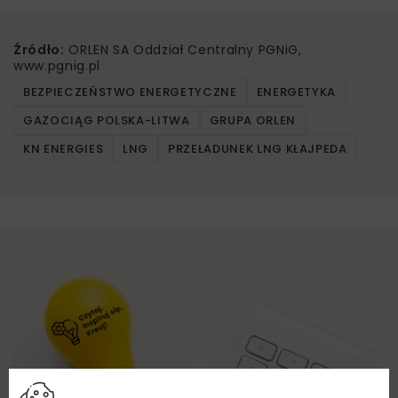
Źródło:
ORLEN SA Oddział Centralny PGNiG,
www.pgnig.pl
BEZPIECZEŃSTWO ENERGETYCZNE
ENERGETYKA
GAZOCIĄG POLSKA-LITWA
GRUPA ORLEN
KN ENERGIES
LNG
PRZEŁADUNEK LNG KŁAJPEDA