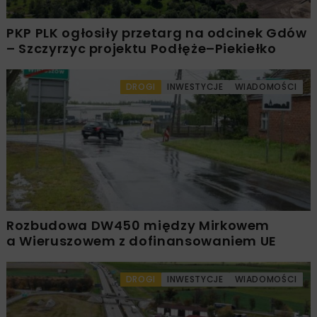
PKP PLK ogłosiły przetarg na odcinek Gdów
– Szczyrzyc projektu Podłęże–Piekiełko
DROGI
INWESTYCJE
WIADOMOŚCI
Rozbudowa DW450 między Mirkowem
a Wieruszowem z dofinansowaniem UE
DROGI
INWESTYCJE
WIADOMOŚCI