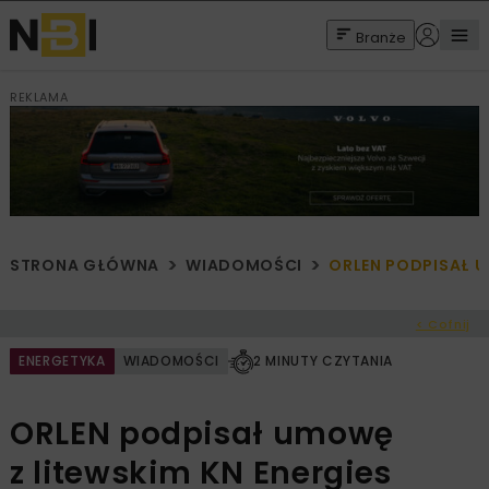
Branże
REKLAMA
STRONA GŁÓWNA
WIADOMOŚCI
ORLEN PODPISAŁ U
< Cofnij
ENERGETYKA
WIADOMOŚCI
2 MINUTY CZYTANIA
ORLEN podpisał umowę
z litewskim KN Energies