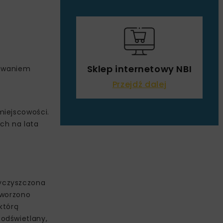
Sklep internetowy NBI
sowaniem
Przejdź dalej
miejscowości.
ch na lata
wyczyszczona
tworzono
którą
odświetlany,