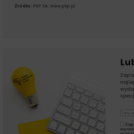
Źródło:
PKP SA, www.pkp.pl
Lu
Zapi
najle
wydar
specj
Zap
wyraż
mail k