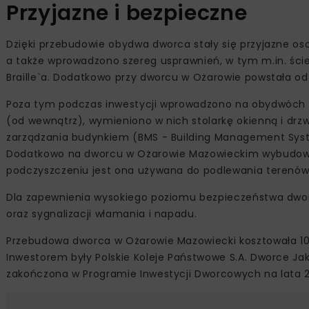
Przyjazne i bezpieczne
Dzięki przebudowie obydwa dworca stały się przyjazne os
a także wprowadzono szereg usprawnień, w tym m.in. ści
Braille`a. Dodatkowo przy dworcu w Ożarowie powstała od
Poza tym podczas inwestycji wprowadzono na obydwóch d
(od wewnątrz), wymieniono w nich stolarkę okienną i dr
zarządzania budynkiem (BMS - Building Management System
Dodatkowo na dworcu w Ożarowie Mazowieckim wybudowan
podczyszczeniu jest ona używana do podlewania terenów z
Dla zapewnienia wysokiego poziomu bezpieczeństwa dwo
oraz sygnalizacji włamania i napadu.
Przebudowa dworca w Ożarowie Mazowiecki kosztowała 10,86
Inwestorem były Polskie Koleje Państwowe S.A. Dworce Jak
zakończona w Programie Inwestycji Dworcowych na lata