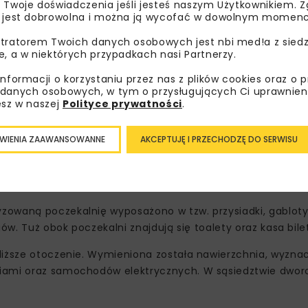
 Twoje doświadczenia jeśli jesteś naszym Użytkownikiem. Zg
 jest dobrowolna i można ją wycofać w dowolnym momenc
tratorem Twoich danych osobowych jest nbi med!a z siedz
e, a w niektórych przypadkach nasi Partnerzy.
informacji o korzystaniu przez nas z plików cookies oraz o 
danych osobowych, w tym o przysługujących Ci uprawnien
esz w naszej
Polityce prywatności
.
tycji przeszedł również niewielki, bo mierzący zaledwie 7
WIENIA ZAAWANSOWANNE
AKCEPTUJĘ I PRZECHODZĘ DO SERWISU
udynku zyskała współczesny wygląd. Stolarka okienna i drz
pokryła jasna cegła klinkierowa. Budynek zyskał również no
zowaną poczekalnię wyposażono w tzw. przysiadki, gabloty
gów. Tuż obok poczekalni znajdują się toalety oraz kasa bil
bliższe otoczenie. Wymieniona została nawierzchnia, wyzna
ciami oraz samochodów elektrycznych. W sąsiedztwie dwor