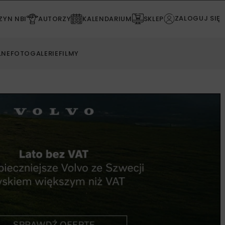
ZALOGUJ SIĘ
YN NBI
AUTORZY
KALENDARIUM
SKLEP
LNE
FOTOGALERIE
FILMY