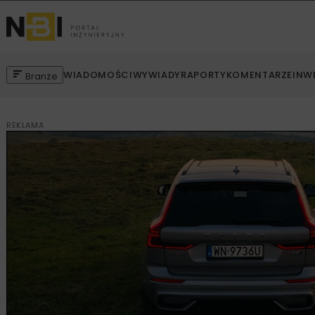
WIADOMOŚCI
WYWIADY
RAPORTY
KOMENTARZE
INW
Branże
REKLAMA