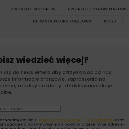
DWORZEC JAKTORÓW
DWORZEC OŻARÓW MAZOWIE
INFRASTRUKTURA KOLEJOWA
KOLEJ
bisz wiedzieć więcej?
sz się do newslettera aby otrzymywać od nas
psze informacje branżowe, zaproszenia na
zenia, atrakcyjne oferty i dedykowane akcje
alne.
oznałam/em się z
Polityką Prywatności
i
Regulaminem
oraz
am zgodę na otrzymywanie na podany przeze mnie adres e-
orespondencji handlowej w postaci newslettera.