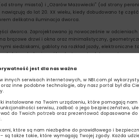
 (od strony miasta) i „Ożarów Mazowiecki" (od strony pero
m nawiązują do lat 20. XX wieku, kiedy dobudowano tę częś
orem delikatna iluminacja dworca.
ęści dworca. Zaprojektowano ją nowocześnie w odcieniach b
wna brązowe drzwi i okna oraz minimalistyczny, geometrycz
ymi siedziskami, gabloty na rozkład jazdy, elektroniczne t
czekalni znalazły się ogólnodostępne toalety przystosowan
nej części dworca przewidziano lokale na wynajem.
prywatność jest dla nas ważna
 otoczeniu. Oprócz budowy pochylni i miejsc postojowych,
 w innych serwisach internetowych, w NBI.com.pl wykorzysty
ladów. W pobliżu budynku ułożono również nowe chodniki
 oraz inne podobne technologie, aby nasz portal był dla Cie
ze i ławki). Powstał również ogród deszczowy.
y.
liki instalowane na Twoim urządzeniu, które pomagają nam
unkcjonalności serwisu, zadbać o jego bezpieczeństwo, ul
wać do Twoich potrzeb oraz prezentować dopasowane do Ci
.
ikami, które są nam niezbędne do prawidłowego i bezpieczn
 – są także takie, które wymagają Twojej zgody. Każda udz