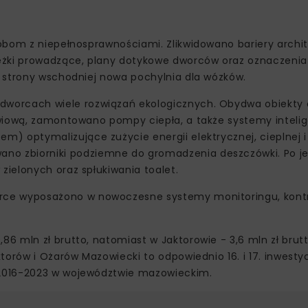
obom z niepełnosprawnościami. Zlikwidowano bariery archit
eżki prowadzące, plany dotykowe dworców oraz oznaczenia
 strony wschodniej nowa pochylnia dla wózków.
worcach wiele rozwiązań ekologicznych. Obydwa obiekty 
zwiową, zamontowano pompy ciepła, a także systemy inteli
) optymalizujące zużycie energii elektrycznej, cieplnej i
o zbiorniki podziemne do gromadzenia deszczówki. Po je
ielonych oraz spłukiwania toalet.
rce wyposażono w nowoczesne systemy monitoringu, kontr
 mln zł brutto, natomiast w Jaktorowie - 3,6 mln zł brutt
torów i Ożarów Mazowiecki to odpowiednio 16. i 17. inwesty
 2016-2023 w województwie mazowieckim.