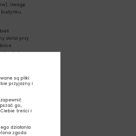
nów). Uwagę
ć budynku.
ieli
ny detal przy
ablice
e do obsługi
 nowością
wane są pliki
bie przyjazny i
 zapewnić
epszać go,
ebie treści i
ego działania
ielona zgoda