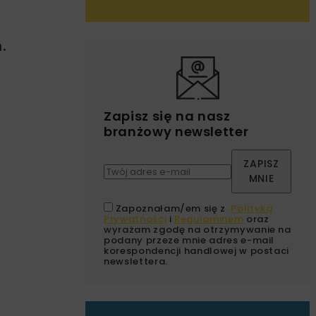
.
Zapisz się na nasz
branżowy newsletter
ZAPISZ
MNIE
Zapoznałam/em się z
Polityką
Prywatności
i
Regulaminem
oraz
wyrażam zgodę na otrzymywanie na
podany przeze mnie adres e-mail
korespondencji handlowej w postaci
newslettera.