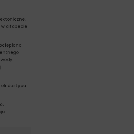
ektoniczne,
 w alfabecie
ocieplono
gentnego
 wody.
j
oli dostępu
o.
cja