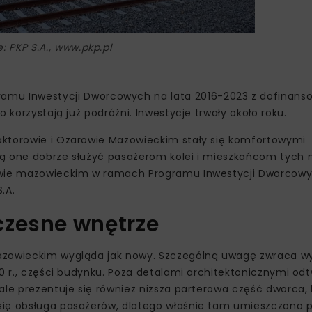
e: PKP S.A., www.pkp.pl
mu Inwestycji Dworcowych na lata 2016-2023 z dofinan
 korzystają już podróżni. Inwestycje trwały około roku.
aktorowie i Ożarowie Mazowieckim stały się komfortowymi
dą one dobrze służyć pasażerom kolei i mieszkańcom tych 
ztwie mazowieckim w ramach Programu Inwestycji Dworcowy
.A.
czesne wnętrze
Mazowieckim wygląda jak nowy. Szczególną uwagę zwraca 
90 r., części budynku. Poza detalami architektonicznymi od
ale prezentuje się również niższa parterowa część dworca, 
się obsługa pasażerów, dlatego właśnie tam umieszczono p