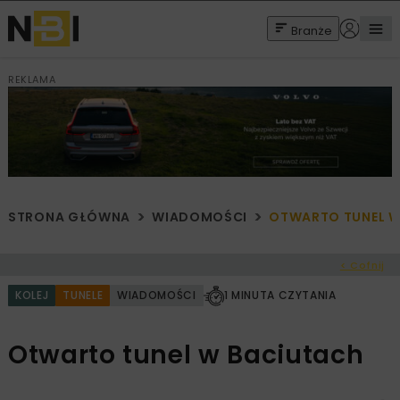
Branże
REKLAMA
STRONA GŁÓWNA
WIADOMOŚCI
OTWARTO TUNEL W
< Cofnij
KOLEJ
TUNELE
WIADOMOŚCI
1 MINUTA CZYTANIA
Otwarto tunel w Baciutach