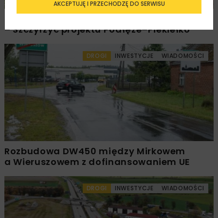
AKCEPTUJĘ I PRZECHODZĘ DO SERWISU
PKP PLK ogłosiły przetarg na odcinek Gdów
– Szczyrzyc projektu Podłęże–Piekiełko
DROGI
INWESTYCJE
WIADOMOŚCI
Rozbudowa DW450 między Mirkowem
a Wieruszowem z dofinansowaniem UE
DROGI
INWESTYCJE
WIADOMOŚCI