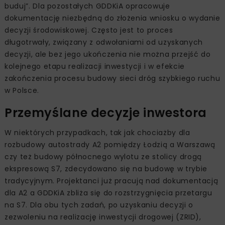
buduj”. Dla pozostałych GDDKiA opracowuje
dokumentację niezbędną do złożenia wniosku o wydanie
decyzji środowiskowej. Często jest to proces
długotrwały, związany z odwołaniami od uzyskanych
decyzji, ale bez jego ukończenia nie można przejść do
kolejnego etapu realizacji inwestycji i w efekcie
zakończenia procesu budowy sieci dróg szybkiego ruchu
w Polsce.
Przemyślane decyzje inwestora
W niektórych przypadkach, tak jak chociażby dla
rozbudowy autostrady A2 pomiędzy Łodzią a Warszawą
czy też budowy północnego wylotu ze stolicy drogą
ekspresową S7, zdecydowano się na budowę w trybie
tradycyjnym. Projektanci już pracują nad dokumentacją
dla A2 a GDDKiA zbliża się do rozstrzygnięcia przetargu
na S7. Dla obu tych zadań, po uzyskaniu decyzji o
zezwoleniu na realizację inwestycji drogowej (ZRID),