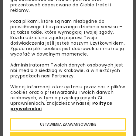
Zapoznałam/em się z
Polityką Prywatności
i
prezentować dopasowane do Ciebie treści i
Regulaminem
oraz wyrażam zgodę na otrzymywanie na
reklamy.
podany przeze mnie adres e-mail korespondencji
handlowej w postaci newslettera.
Poza plikami, które są nam niezbędne do
prawidłowego i bezpiecznego działania serwisu –
ZAPISZ MNIE
są także takie, które wymagają Twojej zgody.
Każda udzielona zgoda poprawi Twoje
doświadczenia jeśli jesteś naszym Użytkownikiem.
Zgoda na pliki cookies jest dobrowolna i można ją
wycofać w dowolnym momencie.
Administratorem Twoich danych osobowych jest
Powiązane artykuły
nbi med!a z siedzibą w Krakowie, a w niektórych
przypadkach nasi Partnerzy.
Więcej informacji o korzystaniu przez nas z plików
KOLEJ
WIADOMOŚCI
INWESTYCJE
cookies oraz o przetwarzaniu Twoich danych
osobowych, w tym o przysługujących Ci
uprawnieniach, znajdziesz w naszej
Polityce
prywatności
.
USTAWIENIA ZAAWANSOWANNE