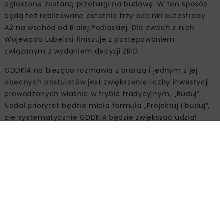
ogłoszone zostaną przetargi na budowę. W ten sposób
będą też realizowane ostatnie trzy odcinki autostrady
A2 na wschód od Białej Podlaskiej. Dla dwóch z nich
Wojewoda Lubelski finiszuje z postępowaniem
związanym z wydaniem decyzji ZRID.
GDDKiA na bieżąco rozmawia z branżą i jednym z jej
obecnych postulatów jest zwiększenie liczby inwestycji
prowadzonych właśnie w trybie tradycyjnym, „Buduj”.
Nadal priorytet będzie miała formuła „Projektuj i buduj”,
ale systematycznie GDDKiA będzie zwiększać udział
przetargów „Buduj”. Według analiz nagłe i całościowe
przejście na model „Buduj” rozreguluje ogłaszanie
nowych przetargów na ok. 2 lata. Na coś takiego nie
może pozwolić sobie żaden odpowiedzialny
zamawiający.
Konsekwentnie do celu
20 lat temu mieliśmy blisko 720 km dróg szybkiego