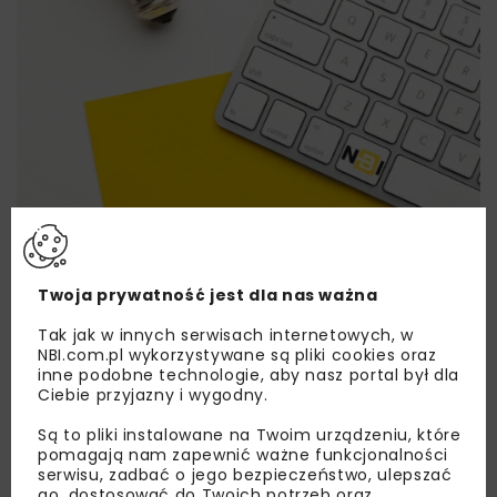
Lubisz wiedzieć więcej?
Twoja prywatność jest dla nas ważna
Zapisz się do newslettera aby otrzymywać od
Tak jak w innych serwisach internetowych, w
nas najlepsze informacje branżowe,
NBI.com.pl wykorzystywane są pliki cookies oraz
zaproszenia na wydarzenia, atrakcyjne oferty i
inne podobne technologie, aby nasz portal był dla
dedykowane akcje specjalne.
Ciebie przyjazny i wygodny.
Są to pliki instalowane na Twoim urządzeniu, które
pomagają nam zapewnić ważne funkcjonalności
serwisu, zadbać o jego bezpieczeństwo, ulepszać
go, dostosować do Twoich potrzeb oraz