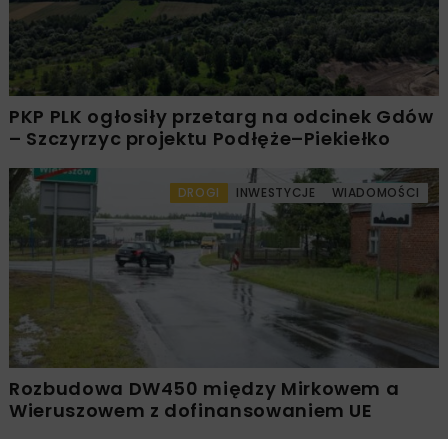
PKP PLK ogłosiły przetarg na odcinek Gdów
– Szczyrzyc projektu Podłęże–Piekiełko
DROGI
INWESTYCJE
WIADOMOŚCI
Rozbudowa DW450 między Mirkowem a
Wieruszowem z dofinansowaniem UE