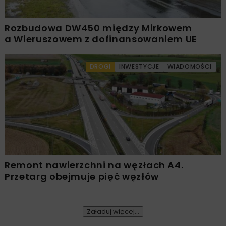
Rozbudowa DW450 między Mirkowem
a Wieruszowem z dofinansowaniem UE
DROGI
INWESTYCJE
WIADOMOŚCI
Remont nawierzchni na węzłach A4.
Przetarg obejmuje pięć węzłów
Załaduj więcej...