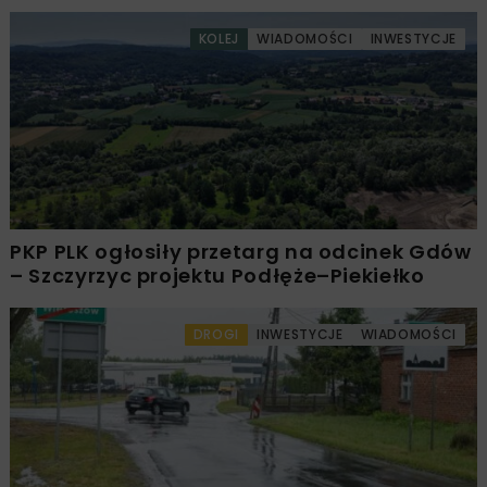
KOLEJ
WIADOMOŚCI
INWESTYCJE
PKP PLK ogłosiły przetarg na odcinek Gdów
– Szczyrzyc projektu Podłęże–Piekiełko
DROGI
INWESTYCJE
WIADOMOŚCI