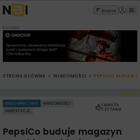
Branże
REKLAMA
STRONA GŁÓWNA
WIADOMOŚCI
PEPSICO BUDUJE 
< Cofnij
BUDOWNICTWO
WIADOMOŚCI
1 MINUTA
CZYTANIA
INWESTYCJE
PepsiCo buduje magazyn