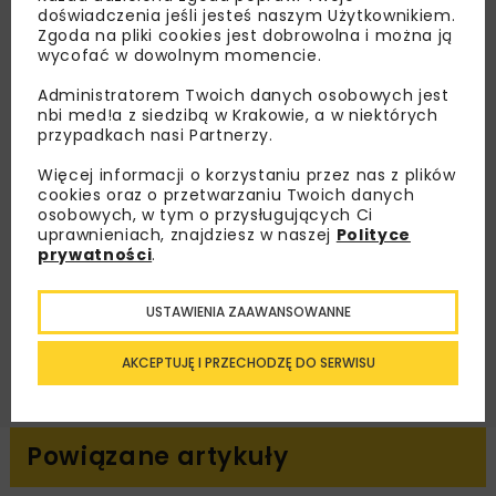
doświadczenia jeśli jesteś naszym Użytkownikiem.
Zapisz się do newslettera aby otrzymywać od
Zgoda na pliki cookies jest dobrowolna i można ją
wycofać w dowolnym momencie.
nas najlepsze informacje branżowe,
zaproszenia na wydarzenia, atrakcyjne oferty i
Administratorem Twoich danych osobowych jest
dedykowane akcje specjalne.
nbi med!a z siedzibą w Krakowie, a w niektórych
przypadkach nasi Partnerzy.
Więcej informacji o korzystaniu przez nas z plików
cookies oraz o przetwarzaniu Twoich danych
osobowych, w tym o przysługujących Ci
Zapoznałam/em się z
Polityką Prywatności
i
uprawnieniach, znajdziesz w naszej
Polityce
Regulaminem
oraz wyrażam zgodę na otrzymywanie na
podany przeze mnie adres e-mail korespondencji
prywatności
.
handlowej w postaci newslettera.
USTAWIENIA ZAAWANSOWANNE
ZAPISZ MNIE
AKCEPTUJĘ I PRZECHODZĘ DO SERWISU
Powiązane artykuły