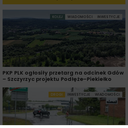
KOLEJ
WIADOMOŚCI
INWESTYCJE
PKP PLK ogłosiły przetarg na odcinek Gdów
– Szczyrzyc projektu Podłęże–Piekiełko
DROGI
INWESTYCJE
WIADOMOŚCI