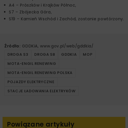
A4 – Prószków i Krajków Północ,
S7 – Zbójecka Góra,
S19 – Kamień Wschód i Zachód, zostanie powtórzony.
Źródło:
GDDKiA, www.gov.pl/web/gddkia/
DROGA S3
DROGA S8
GDDKIA
MOP
MOTA-ENGIL RENEWING
MOTA-ENGIL RENEWING POLSKA
POJAZDY ELEKTRYCZNE
STACJE ŁADOWANIA ELEKTRYKÓW
Powiązane artykuły