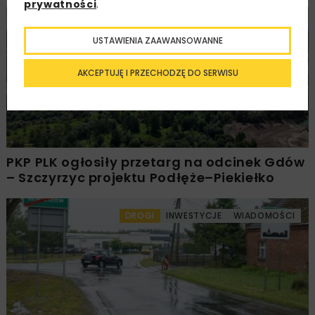
prywatności
.
KOLEJ
WIADOMOŚCI
INWESTYCJE
USTAWIENIA ZAAWANSOWANNE
AKCEPTUJĘ I PRZECHODZĘ DO SERWISU
PKP PLK ogłosiły przetarg na odcinek Gdów
– Szczyrzyc projektu Podłęże–Piekiełko
DROGI
INWESTYCJE
WIADOMOŚCI