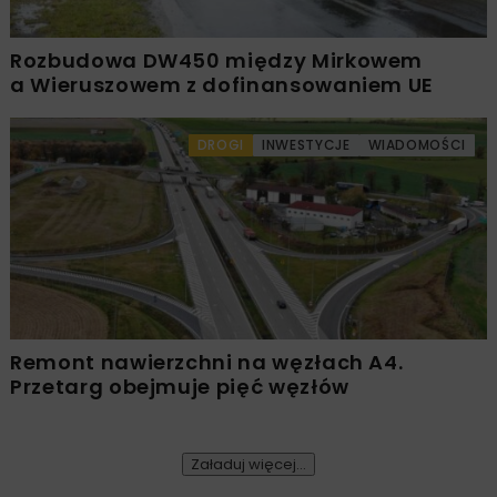
Rozbudowa DW450 między Mirkowem
a Wieruszowem z dofinansowaniem UE
DROGI
INWESTYCJE
WIADOMOŚCI
Remont nawierzchni na węzłach A4.
Przetarg obejmuje pięć węzłów
Załaduj więcej...