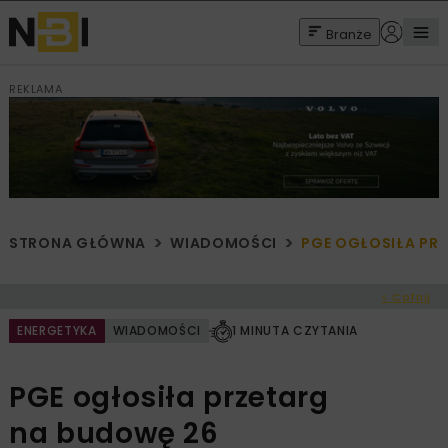
Branże
REKLAMA
STRONA GŁÓWNA
WIADOMOŚCI
PGE OGŁOSIŁA PR
< Cofnij
ENERGETYKA
WIADOMOŚCI
1 MINUTA CZYTANIA
PGE ogłosiła przetarg
na budowę 26