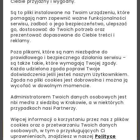
Ciebie przyjazny i wygodny.
Zapisz się do newslettera aby otrzymywać od
Są to pliki instalowane na Twoim urządzeniu, które
nas najlepsze informacje branżowe,
pomagają nam zapewnić ważne funkcjonalności
serwisu, zadbać o jego bezpieczeństwo, ulepszać
zaproszenia na wydarzenia, atrakcyjne oferty i
go, dostosować do Twoich potrzeb oraz
dedykowane akcje specjalne.
prezentować dopasowane do Ciebie treści i
reklamy.
Poza plikami, które są nam niezbędne do
prawidłowego i bezpiecznego działania serwisu –
Zapoznałam/em się z
Polityką Prywatności
i
są także takie, które wymagają Twojej zgody.
Regulaminem
oraz wyrażam zgodę na otrzymywanie na
Każda udzielona zgoda poprawi Twoje
podany przeze mnie adres e-mail korespondencji
doświadczenia jeśli jesteś naszym Użytkownikiem.
handlowej w postaci newslettera.
Zgoda na pliki cookies jest dobrowolna i można ją
wycofać w dowolnym momencie.
ZAPISZ MNIE
Administratorem Twoich danych osobowych jest
nbi med!a z siedzibą w Krakowie, a w niektórych
przypadkach nasi Partnerzy.
Więcej informacji o korzystaniu przez nas z plików
cookies oraz o przetwarzaniu Twoich danych
Powiązane artykuły
osobowych, w tym o przysługujących Ci
uprawnieniach, znajdziesz w naszej
Polityce