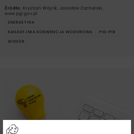
Źródło:
Krystian Wójcik, Jarosław Zacharski,
www.pgi.gov.pl
ENERGETYKA
KANADYJSKA KONWENCJA WODOROWA
PIG-PIB
WODÓR