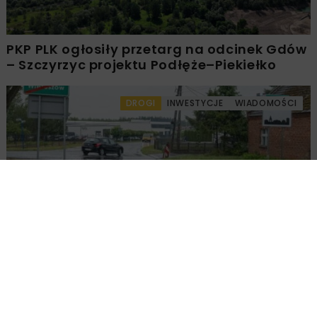
PKP PLK ogłosiły przetarg na odcinek Gdów
– Szczyrzyc projektu Podłęże–Piekiełko
DROGI
INWESTYCJE
WIADOMOŚCI
Rozbudowa DW450 między Mirkowem a
Wieruszowem z dofinansowaniem UE
DROGI
INWESTYCJE
WIADOMOŚCI