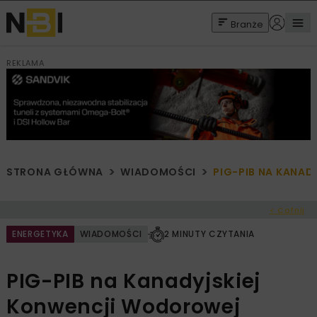
Branże
REKLAMA
STRONA GŁÓWNA
WIADOMOŚCI
PIG-PIB NA KANA
< Cofnij
ENERGETYKA
WIADOMOŚCI
2 MINUTY CZYTANIA
PIG-PIB na Kanadyjskiej
Konwencji Wodorowej