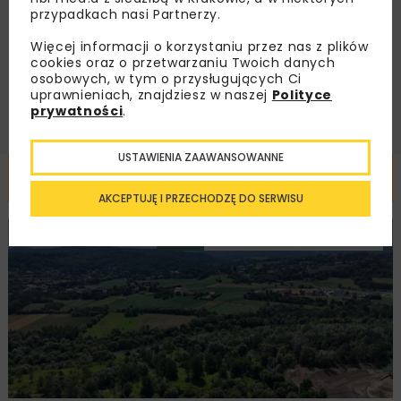
podany przeze mnie adres e-mail korespondencji
przypadkach nasi Partnerzy.
handlowej w postaci newslettera.
Więcej informacji o korzystaniu przez nas z plików
cookies oraz o przetwarzaniu Twoich danych
ZAPISZ MNIE
osobowych, w tym o przysługujących Ci
uprawnieniach, znajdziesz w naszej
Polityce
prywatności
.
USTAWIENIA ZAAWANSOWANNE
Powiązane artykuły
AKCEPTUJĘ I PRZECHODZĘ DO SERWISU
KOLEJ
WIADOMOŚCI
INWESTYCJE