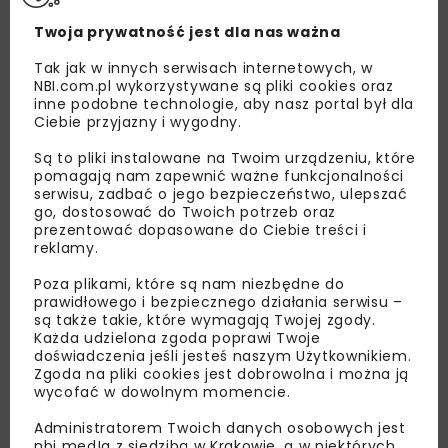
Twoja prywatność jest dla nas ważna
Tak jak w innych serwisach internetowych, w
NBI.com.pl wykorzystywane są pliki cookies oraz
inne podobne technologie, aby nasz portal był dla
Ciebie przyjazny i wygodny.
Są to pliki instalowane na Twoim urządzeniu, które
pomagają nam zapewnić ważne funkcjonalności
serwisu, zadbać o jego bezpieczeństwo, ulepszać
go, dostosować do Twoich potrzeb oraz
Lubisz wiedzieć więcej?
prezentować dopasowane do Ciebie treści i
reklamy.
Zapisz się do newslettera aby otrzymywać od
Poza plikami, które są nam niezbędne do
nas najlepsze informacje branżowe,
prawidłowego i bezpiecznego działania serwisu –
zaproszenia na wydarzenia, atrakcyjne oferty i
są także takie, które wymagają Twojej zgody.
dedykowane akcje specjalne.
Każda udzielona zgoda poprawi Twoje
doświadczenia jeśli jesteś naszym Użytkownikiem.
Zgoda na pliki cookies jest dobrowolna i można ją
wycofać w dowolnym momencie.
Administratorem Twoich danych osobowych jest
Zapoznałam/em się z
Polityką Prywatności
i
nbi med!a z siedzibą w Krakowie, a w niektórych
Regulaminem
oraz wyrażam zgodę na otrzymywanie na