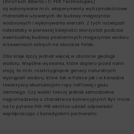
(InnoTech Alberta i C-FER Technologies)
są wykonywane m.in. eksperymenty wytrzymałościowe
materiałów używanych do budowy magazynów
wodorowych i wykonywania wierceń. Z tych rozwiązań
należałoby w pierwszej kolejności skorzystać podczas
ewentualnej budowy podziemnych magazynów wodoru
w kawernach solnych na obszarze Polski.
Oba kraje łączy jednak więcej w obszarze geologii
wodoru. Wspólne wyzwania, które dopiero przed nami
stoją, to m.in. rozstrzygnięcie genezy naturalnych
wystąpień wodoru, które tak w Polsce jak i w Kanadzie
towarzyszą akumulacjom ropy naftowej i gazu
ziemnego. Czy wodór tworzy jednak samodzielne
nagromadzenia o charakterze komercyjnym? Być może
na to pytanie PIG-PIB wkrótce udzieli odpowiedzi
współpracując z kanadyjskimi partnerami.