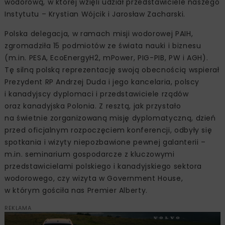
wodorową, w której wzięli udział przedstawiciele naszego
Instytutu – Krystian Wójcik i Jarosław Zacharski.
Polska delegacja, w ramach misji wodorowej PAIH,
zgromadziła 15 podmiotów ze świata nauki i biznesu
(m.in. PESA, EcoEnergyH2, mPower, PIG-PIB, PW i AGH).
Tę silną polską reprezentację swoją obecnością wspierał
Prezydent RP Andrzej Duda i jego kancelaria, polscy
i kanadyjscy dyplomaci i przedstawiciele rządów
oraz kanadyjska Polonia. Z resztą, jak przystało
na świetnie zorganizowaną misję dyplomatyczną, dzień
przed oficjalnym rozpoczęciem konferencji, odbyły się
spotkania i wizyty niepozbawione pewnej galanterii –
m.in. seminarium gospodarcze z kluczowymi
przedstawicielami polskiego i kanadyjskiego sektora
wodorowego, czy wizyta w Government House,
w którym gościła nas Premier Alberty.
REKLAMA