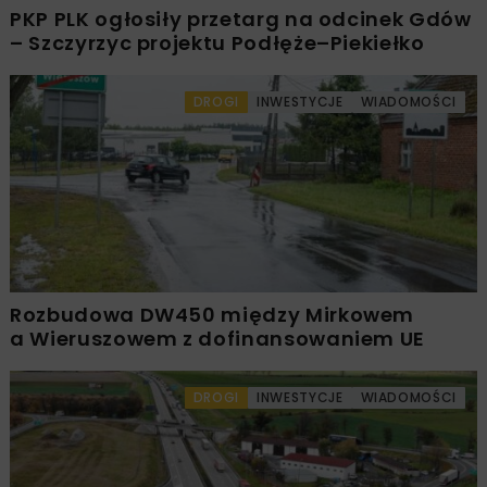
PKP PLK ogłosiły przetarg na odcinek Gdów
– Szczyrzyc projektu Podłęże–Piekiełko
DROGI
INWESTYCJE
WIADOMOŚCI
Rozbudowa DW450 między Mirkowem
a Wieruszowem z dofinansowaniem UE
DROGI
INWESTYCJE
WIADOMOŚCI