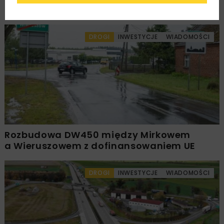
– Szczyrzyc projektu Podłęże–Piekiełko
DROGI
INWESTYCJE
WIADOMOŚCI
Rozbudowa DW450 między Mirkowem
a Wieruszowem z dofinansowaniem UE
DROGI
INWESTYCJE
WIADOMOŚCI