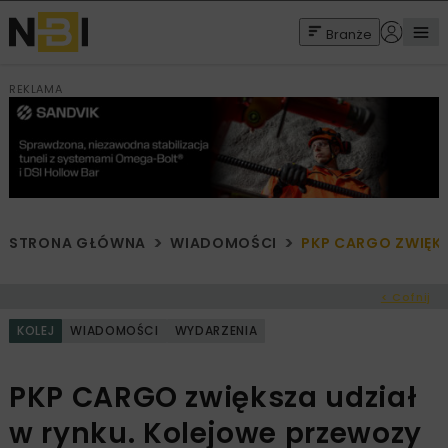
Branże
REKLAMA
STRONA GŁÓWNA
WIADOMOŚCI
PKP CARGO ZWIĘK
< Cofnij
KOLEJ
WIADOMOŚCI
WYDARZENIA
PKP CARGO zwiększa udział
w rynku. Kolejowe przewozy