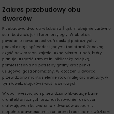
Zakres przebudowy obu
dworców
Przebudowa dworca w Lubaniu Śląskim obejmie zarówno
sam budynek, jak i teren przyległy. W obiekcie
powstanie nowa przestrzeń obsługi podróżnych z
poczekalnią i ogólnodostępnymi toaletami. Znaczną
część powierzchni zajmie Urząd Miasta Lubań, który
planuje urządzić tam m.in. bibliotekę miejską,
pomieszczenia na potrzeby gminy oraz punkt
usługowo-gastronomiczny. W otoczeniu dworca
przewidziano montaż elementów małej architektury, w
tym ławek, stojaków i wiat rowerowych.
W obu inwestycjach przewidziano likwidację barier
architektonicznych oraz zastosowanie rozwiązań
ułatwiających korzystanie z dworców osobom z
niepełnosprawnościami, seniorom i rodzicom z wózkami