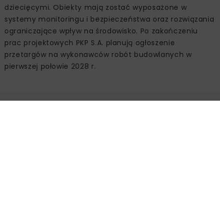
dziecięcymi. Obiekty mają zostać wyposażone w
systemy monitoringu i bezpieczeństwa oraz rozwiązania
ograniczające wpływ na środowisko. Po zakończeniu
prac projektowych PKP S.A. planują ogłoszenie
przetargów na wykonawców robót budowlanych w
pierwszej połowie 2028 r.
Źródło:
PKP
Powiązane artykuły
KOLEJ
WIADOMOŚCI
INWESTYCJE