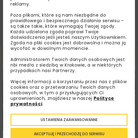
handlowej w postaci newslettera.
reklamy.
Poza plikami, które są nam niezbędne do
ZAPISZ MNIE
prawidłowego i bezpiecznego działania serwisu –
są także takie, które wymagają Twojej zgody.
Każda udzielona zgoda poprawi Twoje
doświadczenia jeśli jesteś naszym Użytkownikiem.
Zgoda na pliki cookies jest dobrowolna i można ją
wycofać w dowolnym momencie.
Powiązane artykuły
Administratorem Twoich danych osobowych jest
nbi med!a z siedzibą w Krakowie, a w niektórych
przypadkach nasi Partnerzy.
KOLEJ
WIADOMOŚCI
INWESTYCJE
Więcej informacji o korzystaniu przez nas z plików
cookies oraz o przetwarzaniu Twoich danych
osobowych, w tym o przysługujących Ci
uprawnieniach, znajdziesz w naszej
Polityce
prywatności
.
USTAWIENIA ZAAWANSOWANNE
AKCEPTUJĘ I PRZECHODZĘ DO SERWISU
PKP PLK ogłosiły przetarg na odcinek Gdów