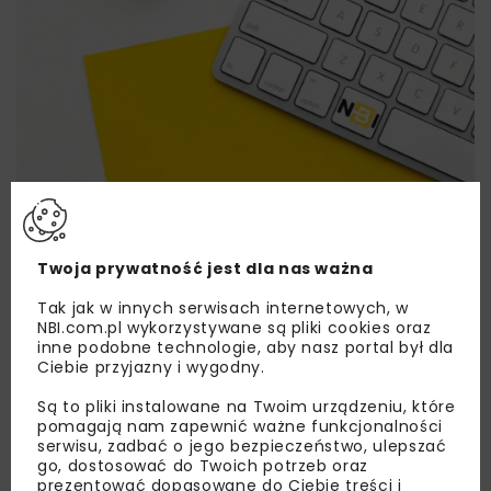
Lubisz wiedzieć więcej?
Zapisz się do newslettera aby otrzymywać od
Twoja prywatność jest dla nas ważna
nas najlepsze informacje branżowe,
Tak jak w innych serwisach internetowych, w
zaproszenia na wydarzenia, atrakcyjne oferty i
NBI.com.pl wykorzystywane są pliki cookies oraz
dedykowane akcje specjalne.
inne podobne technologie, aby nasz portal był dla
Ciebie przyjazny i wygodny.
Są to pliki instalowane na Twoim urządzeniu, które
pomagają nam zapewnić ważne funkcjonalności
serwisu, zadbać o jego bezpieczeństwo, ulepszać
Zapoznałam/em się z
Polityką Prywatności
i
go, dostosować do Twoich potrzeb oraz
Regulaminem
oraz wyrażam zgodę na otrzymywanie na
podany przeze mnie adres e-mail korespondencji
prezentować dopasowane do Ciebie treści i