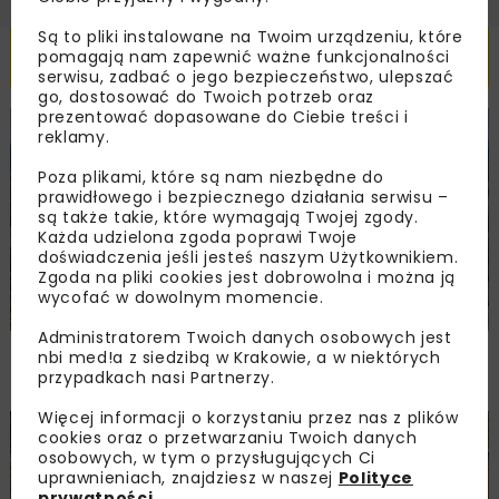
Są to pliki instalowane na Twoim urządzeniu, które
Powiązane artykuły
pomagają nam zapewnić ważne funkcjonalności
serwisu, zadbać o jego bezpieczeństwo, ulepszać
go, dostosować do Twoich potrzeb oraz
prezentować dopasowane do Ciebie treści i
reklamy.
KOLEJ
WIADOMOŚCI
INWESTYCJE
Poza plikami, które są nam niezbędne do
prawidłowego i bezpiecznego działania serwisu –
są także takie, które wymagają Twojej zgody.
Każda udzielona zgoda poprawi Twoje
doświadczenia jeśli jesteś naszym Użytkownikiem.
Zgoda na pliki cookies jest dobrowolna i można ją
wycofać w dowolnym momencie.
Administratorem Twoich danych osobowych jest
PKP PLK ogłosiły przetarg na odcinek Gdów
nbi med!a z siedzibą w Krakowie, a w niektórych
– Szczyrzyc projektu Podłęże–Piekiełko
przypadkach nasi Partnerzy.
Więcej informacji o korzystaniu przez nas z plików
cookies oraz o przetwarzaniu Twoich danych
DROGI
INWESTYCJE
WIADOMOŚCI
osobowych, w tym o przysługujących Ci
uprawnieniach, znajdziesz w naszej
Polityce
prywatności
.