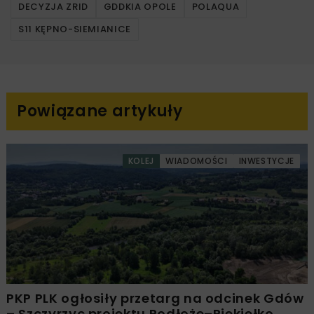
DECYZJA ZRID
GDDKIA OPOLE
POLAQUA
S11 KĘPNO-SIEMIANICE
Powiązane artykuły
KOLEJ
WIADOMOŚCI
INWESTYCJE
PKP PLK ogłosiły przetarg na odcinek Gdów
– Szczyrzyc projektu Podłęże–Piekiełko