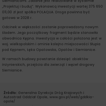
Siemianicami. Zadanie jest realizowane w systemie
„Projektuj i buduj”. Wykonawcą inwestycji wartej 375 650
011,00 zł jest spółka POLAQUA. Droga powinna być
gotowa w 2028 r.
Odcinek w większości zostanie poprowadzony nowym
śladem. Jego początkowy fragment będzie stanowiła
obwodnica Kępna. Inwestycja w całości położona jest w
woj. wielkopolskim i ominie kolejno miejscowości Słupia
pod Kępnem, Łęka Opatowska, Opatów i Siemianice.
W ramach budowy powstanie dziesięć obiektów
inżynierskich, przejścia dla zwierząt i węzeł drogowy
Siemianice.
Źródło:
Generalna Dyrekcja Dróg Krajowych i
Autostrad Oddział Opole, www.gov.pl/web/gddkia-
opole/