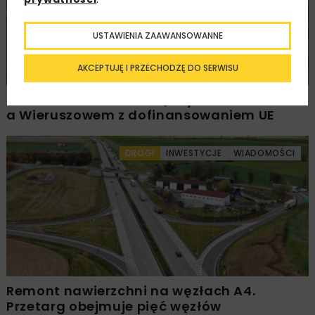
USTAWIENIA ZAAWANSOWANNE
AKCEPTUJĘ I PRZECHODZĘ DO SERWISU
Rozbudowa DW450 między Mirkowem
a Wieruszowem z dofinansowaniem UE
DROGI
INWESTYCJE
WIADOMOŚCI
Remont nawierzchni na węzłach A4.
Przetarg obejmuje pięć węzłów