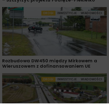
DROGI
INWESTYCJE
WIADOMOŚCI
Rozbudowa DW450 między Mirkowem a
Wieruszowem z dofinansowaniem UE
DROGI
INWESTYCJE
WIADOMOŚCI