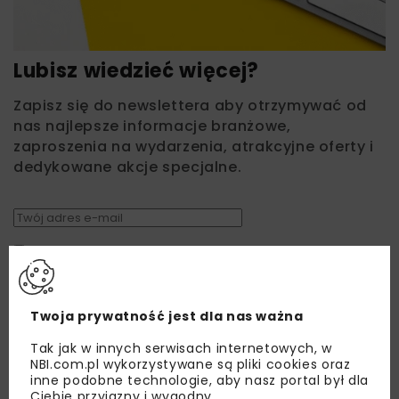
Lubisz wiedzieć więcej?
Zapisz się do newslettera aby otrzymywać od
nas najlepsze informacje branżowe,
zaproszenia na wydarzenia, atrakcyjne oferty i
dedykowane akcje specjalne.
Zapoznałam/em się z
Polityką Prywatności
i
Regulaminem
oraz wyrażam zgodę na otrzymywanie na
podany przeze mnie adres e-mail korespondencji
handlowej w postaci newslettera.
Twoja prywatność jest dla nas ważna
ZAPISZ MNIE
Tak jak w innych serwisach internetowych, w
NBI.com.pl wykorzystywane są pliki cookies oraz
inne podobne technologie, aby nasz portal był dla
Ciebie przyjazny i wygodny.