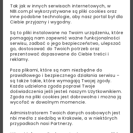
Tak jak w innych serwisach internetowych, w
NBI.com.pl wykorzystywane są pliki cookies oraz
inne podobne technologie, aby nasz portal był dla
Ciebie przyjazny i wygodny.
Są to pliki instalowane na Twoim urządzeniu, które
Lubisz wiedzieć więcej?
pomagają nam zapewnić ważne funkcjonalności
serwisu, zadbać o jego bezpieczeństwo, ulepszać
go, dostosować do Twoich potrzeb oraz
Zapisz się do newslettera aby otrzymywać od
prezentować dopasowane do Ciebie treści i
nas najlepsze informacje branżowe,
reklamy.
zaproszenia na wydarzenia, atrakcyjne oferty i
Poza plikami, które są nam niezbędne do
dedykowane akcje specjalne.
prawidłowego i bezpiecznego działania serwisu –
są także takie, które wymagają Twojej zgody.
Każda udzielona zgoda poprawi Twoje
doświadczenia jeśli jesteś naszym Użytkownikiem.
Zgoda na pliki cookies jest dobrowolna i można ją
Zapoznałam/em się z
Polityką Prywatności
i
wycofać w dowolnym momencie.
Regulaminem
oraz wyrażam zgodę na otrzymywanie na
podany przeze mnie adres e-mail korespondencji
Administratorem Twoich danych osobowych jest
handlowej w postaci newslettera.
nbi med!a z siedzibą w Krakowie, a w niektórych
przypadkach nasi Partnerzy.
ZAPISZ MNIE