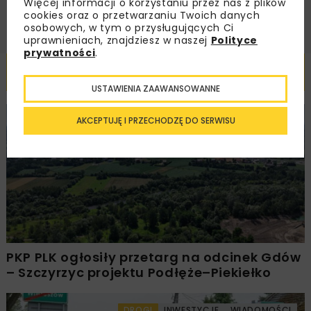
Więcej informacji o korzystaniu przez nas z plików
cookies oraz o przetwarzaniu Twoich danych
osobowych, w tym o przysługujących Ci
uprawnieniach, znajdziesz w naszej
Polityce
prywatności
.
Powiązane artykuły
USTAWIENIA ZAAWANSOWANNE
AKCEPTUJĘ I PRZECHODZĘ DO SERWISU
KOLEJ
WIADOMOŚCI
INWESTYCJE
PKP PLK ogłosiły przetarg na odcinek Gdów
– Szczyrzyc projektu Podłęże–Piekiełko
DROGI
INWESTYCJE
WIADOMOŚCI