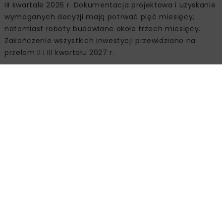
III kwartale 2026 r. Dokumentacja projektowa i uzyskanie
wymaganych decyzji mają potrwać pięć miesięcy,
natomiast roboty budowlane około trzech miesięcy.
Zakończenie wszystkich inwestycji przewidziano na
przełom II i III kwartału 2027 r.
Źródło:
GDDKiA O/Gdańsk
Powiązane artykuły
KOLEJ
WIADOMOŚCI
INWESTYCJE