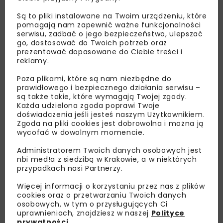
Są to pliki instalowane na Twoim urządzeniu, które
pomagają nam zapewnić ważne funkcjonalności
serwisu, zadbać o jego bezpieczeństwo, ulepszać
go, dostosować do Twoich potrzeb oraz
prezentować dopasowane do Ciebie treści i
reklamy.
Poza plikami, które są nam niezbędne do
prawidłowego i bezpiecznego działania serwisu –
są także takie, które wymagają Twojej zgody.
Każda udzielona zgoda poprawi Twoje
doświadczenia jeśli jesteś naszym Użytkownikiem.
Zgoda na pliki cookies jest dobrowolna i można ją
wycofać w dowolnym momencie.
Administratorem Twoich danych osobowych jest
nbi med!a z siedzibą w Krakowie, a w niektórych
przypadkach nasi Partnerzy.
Więcej informacji o korzystaniu przez nas z plików
cookies oraz o przetwarzaniu Twoich danych
osobowych, w tym o przysługujących Ci
Lubisz wiedzieć więcej?
uprawnieniach, znajdziesz w naszej
Polityce
prywatności
.