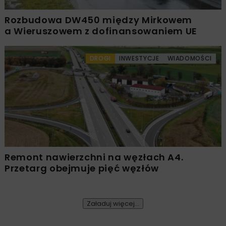
Rozbudowa DW450 między Mirkowem
a Wieruszowem z dofinansowaniem UE
DROGI
INWESTYCJE
WIADOMOŚCI
Remont nawierzchni na węzłach A4.
Przetarg obejmuje pięć węzłów
Załaduj więcej...