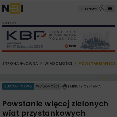
Branże
REKLAMA
STRONA GŁÓWNA
WIADOMOŚCI
POWSTANIE WIĘCE
< Cofnij
BUDOWNICTWO
WIADOMOŚCI
2 MINUTY CZYTANIA
Powstanie więcej zielonych
wiat przystankowych