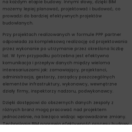
na każdym etapie budowy. Innymi słowy, dzięki BIM
możemy lepiej planować, projektować i budować, co
prowadzi do bardziej efektywnych projektów
budowlanych.
Przy projektach realizowanych w formule PPP partner
odpowiada za kompleksową realizację od projektowania
przez wykonanie po utrzymanie przez określona liczbę
lat. W tym przypadku potrzebna jest efektywna
komunikacja i przepływ danych między wieloma
interesariuszami jak: zamawiający, projektanci,
administracja, gestorzy, zarządcy poszczególnych
elementów infrastruktury, wykonawcy, wewnętrzne
działy firmy, inspektorzy nadzoru, podwykonawcy.
Dzięki dostępowi do obszernych danych zespoły z
różnych branż mogą pracować nad projektem
jednocześnie, na bieżąco widząc wprowadzane zmiany.
Technologia BIM poprawia efektywność procesu budowy
redukując ryzyko błędów i kolizji, optymalizując koszty