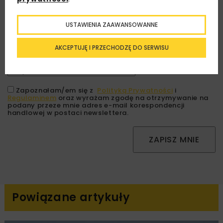
Zapisz się do newslettera aby otrzymywać od
nas najlepsze informacje branżowe,
USTAWIENIA ZAAWANSOWANNE
zaproszenia na wydarzenia, atrakcyjne oferty i
dedykowane akcje specjalne.
AKCEPTUJĘ I PRZECHODZĘ DO SERWISU
Zapoznałam/em się z
Polityką Prywatności
i
Regulaminem
oraz wyrażam zgodę na otrzymywanie na
podany przeze mnie adres e-mail korespondencji
handlowej w postaci newslettera.
ZAPISZ MNIE
Powiązane artykuły