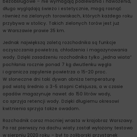
bezobsługowe – nie wymagają podlewania i nawożenia,
długo wyglądają świeżo i estetycznie, mogą rosnąć
również na zielonych torowiskach, których każdego roku
przybywa w stolicy. Takich zielonych torów jest już
w Warszawie prawie 35 km.
Jednak największą zaletą rozchodnika są funkcje
oczyszczania powietrza, chłodzenia i magazynowania
wody. Dzięki zasadzeniu rozchodnika tylko „jedna wiata”
pochłania rocznie ponad 7 kg dwutlenku węgla
i ogranicza zapylenie powietrza o 15-20 proc.
W słoneczne dni taki dywan obniża temperaturę
pod wiatą średnio o 3-5 stopni Celsjusza, a w czasie
opadów magazynuje nawet do 150 litrów wody,
co sprzyja retencji wody. Dzięki długiemu okresowi
kwitnienia sprzyja także owadom.
Rozchodnik coraz mocniej wrasta w krajobraz Warszawy.
Po raz pierwszy na dachu wiaty został wyłożony testowo
w sierpniu 2020 roku – był to żoliborski przystanek