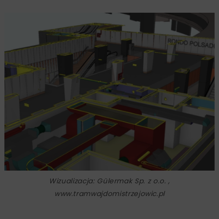
Wizualizacja: Gülermak Sp. z o.o. ,
www.tramwajdomistrzejowic.pl