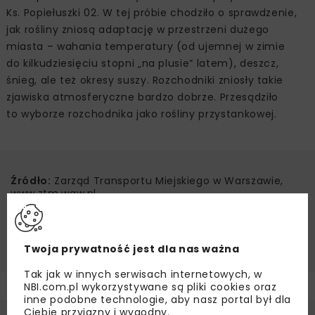
Ks. Popiełuszki 02. W tej próbie chodziło o sprawdzenie,
jak rośliny zniosą adaptację w przestrzeni dużego
miasta – wahania temperatury (od ujemnej w zimie
do kilkudziesięciu stopni „na plusie” latem), deszcz,
śnieg, ale też okresy suszy. Rozchodniki zniosły takie
zjawiska atmosferyczne bardzo dobrze. Przesądziło
to wyborze rozchodnika jako rośliny przystankowej.
Źródło:
Zarząd Transportu Miejskiego w Warszawie,
www.ztm.waw.pl
ROZCHODNIK
WTP
ZIELONE WIATY PRZYSTANKOWE
ZTM WARSZAWA
Twoja prywatność jest dla nas ważna
Tak jak w innych serwisach internetowych, w
NBI.com.pl wykorzystywane są pliki cookies oraz
inne podobne technologie, aby nasz portal był dla
Ciebie przyjazny i wygodny.