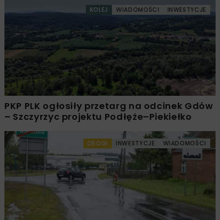
KOLEJ
WIADOMOŚCI
INWESTYCJE
PKP PLK ogłosiły przetarg na odcinek Gdów
– Szczyrzyc projektu Podłęże–Piekiełko
DROGI
INWESTYCJE
WIADOMOŚCI