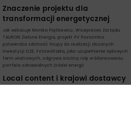
Znaczenie projektu dla
transformacji energetycznej
Jak wskazuje Monika Piątkiewicz, Wiceprezes Zarządu
TAURON Zielona Energia, projekt PV Postomino
potwierdza zdolność Grupy do realizacji złożonych
inwestycji OZE. Fotowoltaika, jako uzupełnienie lądowych
farm wiatrowych, odgrywa istotną rolę w bilansowaniu
portfela odnawialnych źródeł energii.
Local content i krajowi dostawcy
Inwestycja została zrealizowana z silnym udziałem local
content. W budowie uczestniczyły głównie firmy z Polski
lub europejskie podmioty działające na rynku krajowym,
w tym m.in. Budmat, TOP FENCE, PET Transformatory,
Elektrobudowa oraz ZPUE.