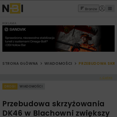
Branże
REKLAMA
STRONA GŁÓWNA
WIADOMOŚCI
PRZEBUDOWA SKRZ
< Cofnij
DROGI
WIADOMOŚCI
Przebudowa skrzyżowania
DK46 w Blachowni zwiększy