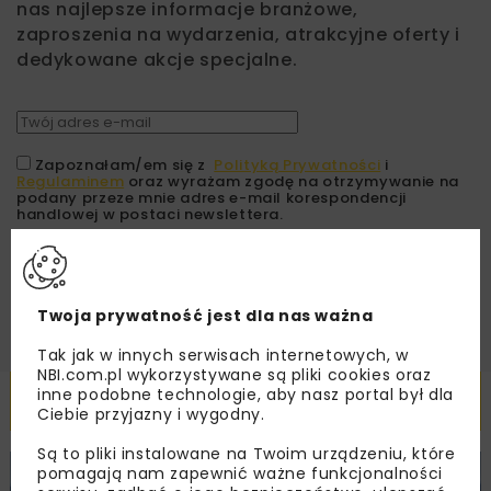
nas najlepsze informacje branżowe,
zaproszenia na wydarzenia, atrakcyjne oferty i
dedykowane akcje specjalne.
Zapoznałam/em się z
Polityką Prywatności
i
Regulaminem
oraz wyrażam zgodę na otrzymywanie na
podany przeze mnie adres e-mail korespondencji
handlowej w postaci newslettera.
ZAPISZ MNIE
Twoja prywatność jest dla nas ważna
Tak jak w innych serwisach internetowych, w
NBI.com.pl wykorzystywane są pliki cookies oraz
inne podobne technologie, aby nasz portal był dla
Powiązane artykuły
Ciebie przyjazny i wygodny.
Są to pliki instalowane na Twoim urządzeniu, które
pomagają nam zapewnić ważne funkcjonalności
KOLEJ
WIADOMOŚCI
INWESTYCJE