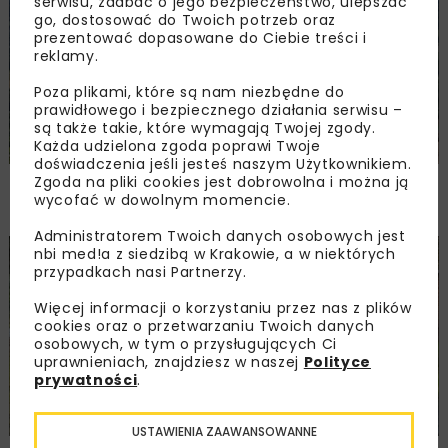
serwisu, zadbać o jego bezpieczeństwo, ulepszać
go, dostosować do Twoich potrzeb oraz
prezentować dopasowane do Ciebie treści i
reklamy.
Poza plikami, które są nam niezbędne do
prawidłowego i bezpiecznego działania serwisu –
są także takie, które wymagają Twojej zgody.
Każda udzielona zgoda poprawi Twoje
doświadczenia jeśli jesteś naszym Użytkownikiem.
Zgoda na pliki cookies jest dobrowolna i można ją
PKP PLK ogłosiły przetarg na odcinek Gdów
wycofać w dowolnym momencie.
– Szczyrzyc projektu Podłęże–Piekiełko
Administratorem Twoich danych osobowych jest
nbi med!a z siedzibą w Krakowie, a w niektórych
DROGI
INWESTYCJE
WIADOMOŚCI
przypadkach nasi Partnerzy.
Więcej informacji o korzystaniu przez nas z plików
cookies oraz o przetwarzaniu Twoich danych
osobowych, w tym o przysługujących Ci
uprawnieniach, znajdziesz w naszej
Polityce
prywatności
.
USTAWIENIA ZAAWANSOWANNE