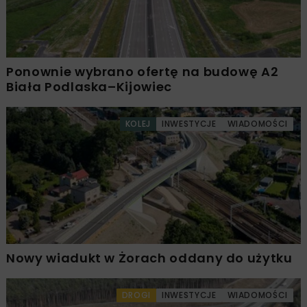
Ponownie wybrano ofertę na budowę A2
Biała Podlaska–Kijowiec
KOLEJ
INWESTYCJE
WIADOMOŚCI
Nowy wiadukt w Żorach oddany do użytku
DROGI
INWESTYCJE
WIADOMOŚCI