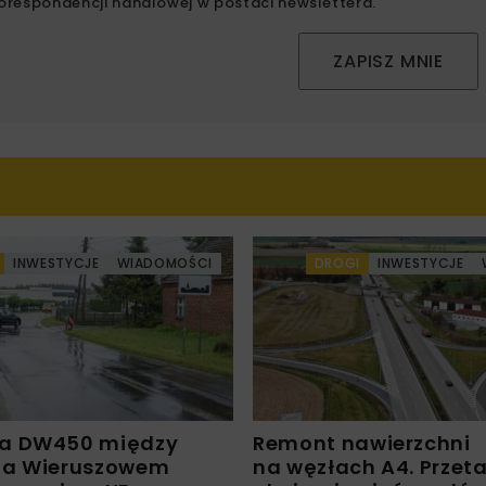
orespondencji handlowej w postaci newslettera.
ZAPISZ MNIE
INWESTYCJE
WIADOMOŚCI
DROGI
INWESTYCJE
a DW450 między
Remont nawierzchni
 a Wieruszowem
na węzłach A4. Przet