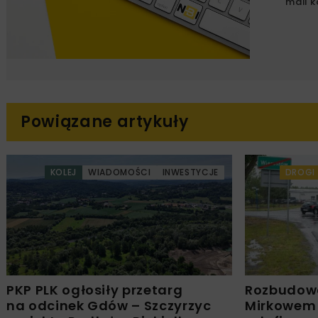
mail k
Powiązane artykuły
KOLEJ
WIADOMOŚCI
INWESTYCJE
DROGI
PKP PLK ogłosiły przetarg
Rozbudow
na odcinek Gdów – Szczyrzyc
Mirkowem