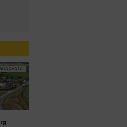
WIADOMOŚCI
arg