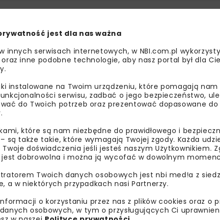
K91
na odcinku Siedlec Duży 
prywatność jest dla nas ważna
 w innych serwisach internetowych, w NBI.com.pl wykorzysty
 oraz inne podobne technologie, aby nasz portal był dla Cie
y.
go przekroju zmodernizowanego odcinka dawnej gierkówki. T
em do obowiązujących standardów technicznych, w tym no
liki instalowane na Twoim urządzeniu, które pomagają nam
unkcjonalności serwisu, zadbać o jego bezpieczeństwo, ul
wać do Twoich potrzeb oraz prezentować dopasowane do Ci
.
ebudowy DK91
ikami, które są nam niezbędne do prawidłowego i bezpieczn
 – są także takie, które wymagają Twojej zgody. Każda udz
 Twoje doświadczenia jeśli jesteś naszym Użytkownikiem. Zg
 jest dobrowolna i można ją wycofać w dowolnym momenc
tratorem Twoich danych osobowych jest nbi med!a z siedz
e, a w niektórych przypadkach nasi Partnerzy.
informacji o korzystaniu przez nas z plików cookies oraz o 
danych osobowych, w tym o przysługujących Ci uprawnien
esz w naszej
Polityce prywatności
.