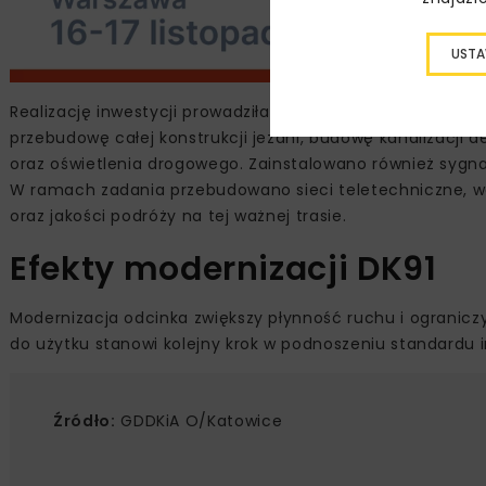
USTA
Realizację inwestycji prowadziła firma PORR od 25 lipca 202
przebudowę całej konstrukcji jezdni, budowę kanalizacj
oraz oświetlenia drogowego. Zainstalowano również sygna
W ramach zadania przebudowano sieci teletechniczne, w
oraz jakości podróży na tej ważnej trasie.
Efekty modernizacji DK91
Modernizacja odcinka zwiększy płynność ruchu i ogranicz
do użytku stanowi kolejny krok w podnoszeniu standardu i
Źródło:
GDDKiA O/Katowice