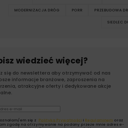
MODERNIZACJA DRÓG
PORR
PRZEBUDOWA D
SIEDLEC D
bisz wiedzieć więcej?
sz się do newslettera aby otrzymywać od nas
psze informacje branżowe, zaproszenia na
zenia, atrakcyjne oferty i dedykowane akcje
alne.
oznałam/em się z
Polityką Prywatności
i
Regulaminem
oraz
am zgodę na otrzymywanie na podany przeze mnie adres e-