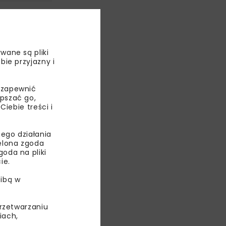
–
wane są pliki
bie przyjazny i
o kolejny
śności 11,5
 zapewnić
epszać go,
ebie treści i
ego działania
ielona zgoda
oda na pliki
ie.
ibą w
przetwarzaniu
iach,