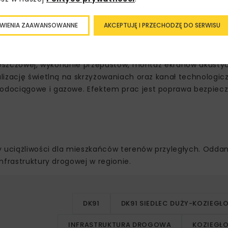
WIENIA ZAAWANSOWANNE
AKCEPTUJĘ I PRZECHODZĘ DO SERWISU
3 r., a jej wartość wyniosła blisko 106 mln zł. Zakres robót
i deszczowej, wykonanie przepustów, montaż ekranów akust
lizację świetlną na skrzyżowaniach oraz kanał technologicz
odociągowe i gazowe. Efektem prac jest poprawa bezpiec
y uciążliwości dla mieszkańców terenów przyległych. Oddan
nfrastruktury drogowej w regionie.
DK91
DK91 SIEDLEC DUŻY-KOZIEGŁ
INFRASTRUKTURA DROGOWA
KOZIEGŁ