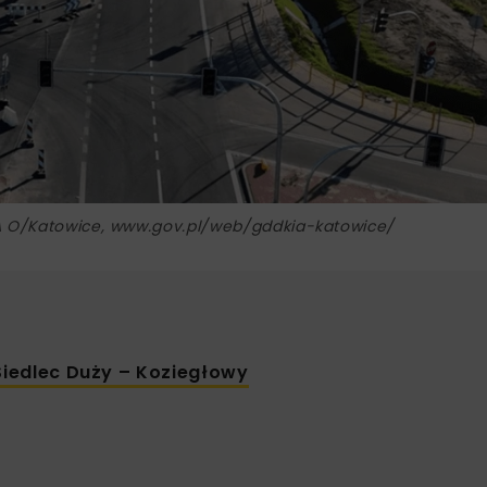
iA O/Katowice, www.gov.pl/web/gddkia-katowice/
iedlec Duży – Koziegłowy