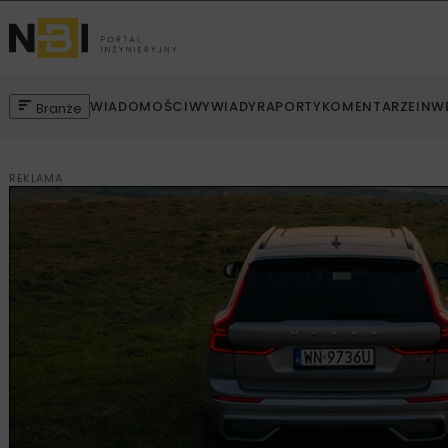
WIADOMOŚCI
WYWIADY
RAPORTY
KOMENTARZE
INW
Branże
REKLAMA