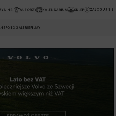
ZALOGUJ SIĘ
YN NBI
AUTORZY
KALENDARIUM
SKLEP
LNE
FOTOGALERIE
FILMY