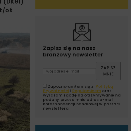
1 (DK91)
t/oś
Zapisz się na nasz
branżowy newsletter
ZAPISZ
MNIE
Zapoznałam/em się z
Polityką
Prywatności
i
Regulaminem
oraz
wyrażam zgodę na otrzymywanie na
podany przeze mnie adres e-mail
korespondencji handlowej w postaci
newslettera.