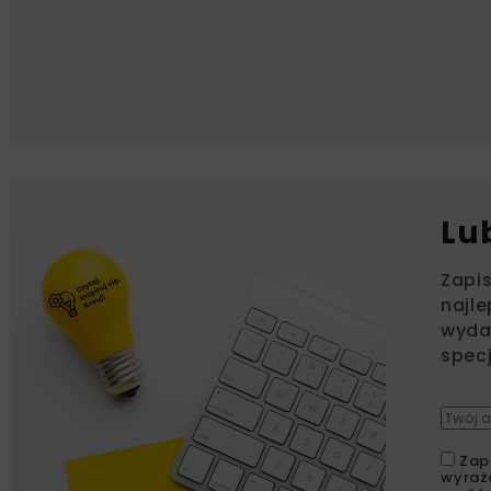
Lu
Zapi
najle
wydar
specj
Zap
wyraż