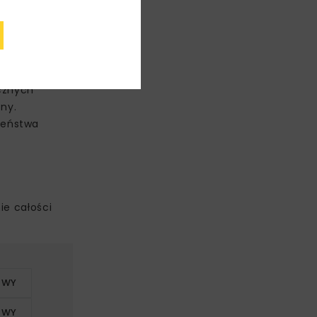
 obejmował
ycznych
ny.
zeństwa
ie całości
OWY
OWY