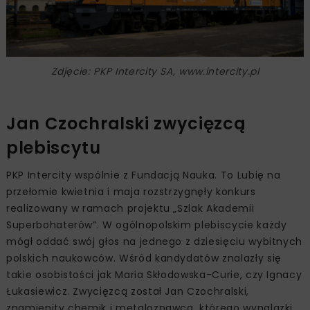
Zdjęcie: PKP Intercity SA, www.intercity.pl
Jan Czochralski zwycięzcą
plebiscytu
PKP Intercity wspólnie z Fundacją Nauka. To Lubię na
przełomie kwietnia i maja rozstrzygnęły konkurs
realizowany w ramach projektu „Szlak Akademii
Superbohaterów”. W ogólnopolskim plebiscycie każdy
mógł oddać swój głos na jednego z dziesięciu wybitnych
polskich naukowców. Wśród kandydatów znalazły się
takie osobistości jak Maria Skłodowska-Curie, czy Ignacy
Łukasiewicz. Zwycięzcą został Jan Czochralski,
znamienity chemik i metaloznawca, którego wynalazki