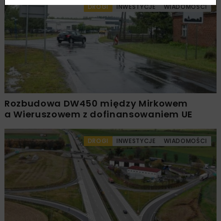
DROGI
INWESTYCJE
WIADOMOŚCI
Rozbudowa DW450 między Mirkowem
a Wieruszowem z dofinansowaniem UE
DROGI
INWESTYCJE
WIADOMOŚCI