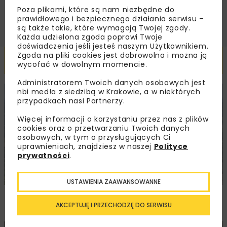
ZAPISZ MNIE
Poza plikami, które są nam niezbędne do
prawidłowego i bezpiecznego działania serwisu –
są także takie, które wymagają Twojej zgody.
Każda udzielona zgoda poprawi Twoje
doświadczenia jeśli jesteś naszym Użytkownikiem.
Zgoda na pliki cookies jest dobrowolna i można ją
Powiązane artykuły
wycofać w dowolnym momencie.
Administratorem Twoich danych osobowych jest
nbi med!a z siedzibą w Krakowie, a w niektórych
KOLEJ
WIADOMOŚCI
INWESTYCJE
przypadkach nasi Partnerzy.
Więcej informacji o korzystaniu przez nas z plików
cookies oraz o przetwarzaniu Twoich danych
osobowych, w tym o przysługujących Ci
uprawnieniach, znajdziesz w naszej
Polityce
prywatności
.
USTAWIENIA ZAAWANSOWANNE
PKP PLK ogłosiły przetarg na odcinek Gdów
– Szczyrzyc projektu Podłęże–Piekiełko
AKCEPTUJĘ I PRZECHODZĘ DO SERWISU