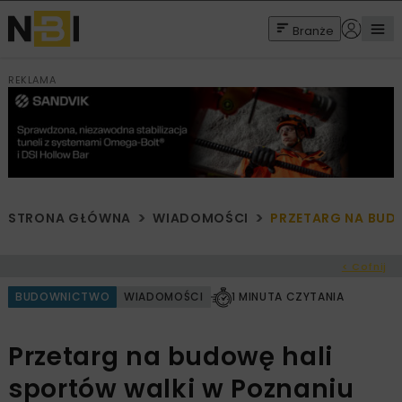
Branże
REKLAMA
STRONA GŁÓWNA
WIADOMOŚCI
PRZETARG NA BUD
< Cofnij
BUDOWNICTWO
WIADOMOŚCI
1 MINUTA CZYTANIA
Przetarg na budowę hali
sportów walki w Poznaniu