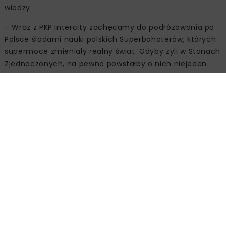
wiedzy.
– Wraz z PKP Intercity zachęcamy do podróżowania po
Polsce śladami nauki polskich Superbohaterów, których
supermoce zmieniały realny świat. Gdyby żyli w Stanach
Zjednoczonych, na pewno powstałby o nich niejeden
film. Jestem przekonany, że świetnym materiałem na
scenariusz jest historia profesora Jana Czochralskiego,
który zasłynął chociażby z wynalezienia bardzo
odpornego stopu metali, który zrewolucjonizował kolej –
podsumował Tomasz Rożek, prezes Fundacji Nauka. To
Lubię.
W letnich miesiącach na kanałach „Nauka. To Lubię”
pojawią się trzy filmy edukacyjne polskiej kolei, a we
wrześniu planowane są dwa spotkania z dr. Tomaszem
Rożkiem na dworcach kolejowych. Projekt „Szlak
Akademii Superbohaterów” to wyjątkowa okazja do
poznania wkładu polskich naukowców w rozwój