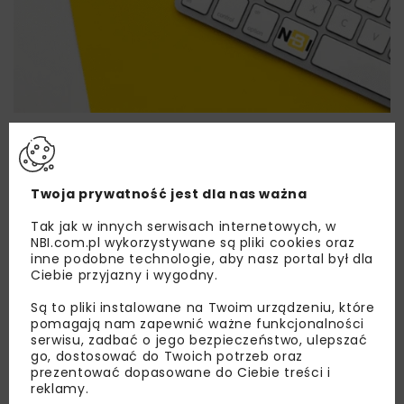
Lubisz wiedzieć więcej?
Zapisz się do newslettera aby otrzymywać od
nas najlepsze informacje branżowe,
Twoja prywatność jest dla nas ważna
zaproszenia na wydarzenia, atrakcyjne oferty i
Tak jak w innych serwisach internetowych, w
dedykowane akcje specjalne.
NBI.com.pl wykorzystywane są pliki cookies oraz
inne podobne technologie, aby nasz portal był dla
Ciebie przyjazny i wygodny.
Są to pliki instalowane na Twoim urządzeniu, które
Zapoznałam/em się z
Polityką Prywatności
i
pomagają nam zapewnić ważne funkcjonalności
Regulaminem
oraz wyrażam zgodę na otrzymywanie na
serwisu, zadbać o jego bezpieczeństwo, ulepszać
podany przeze mnie adres e-mail korespondencji
go, dostosować do Twoich potrzeb oraz
handlowej w postaci newslettera.
prezentować dopasowane do Ciebie treści i
reklamy.