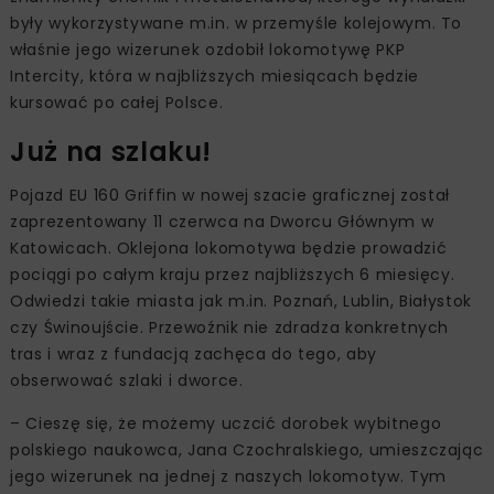
były wykorzystywane m.in. w przemyśle kolejowym. To
właśnie jego wizerunek ozdobił lokomotywę PKP
Intercity, która w najbliższych miesiącach będzie
kursować po całej Polsce.
Już na szlaku!
Pojazd EU 160 Griffin w nowej szacie graficznej został
zaprezentowany 11 czerwca na Dworcu Głównym w
Katowicach. Oklejona lokomotywa będzie prowadzić
pociągi po całym kraju przez najbliższych 6 miesięcy.
Odwiedzi takie miasta jak m.in. Poznań, Lublin, Białystok
czy Świnoujście. Przewoźnik nie zdradza konkretnych
tras i wraz z fundacją zachęca do tego, aby
obserwować szlaki i dworce.
– Cieszę się, że możemy uczcić dorobek wybitnego
polskiego naukowca, Jana Czochralskiego, umieszczając
jego wizerunek na jednej z naszych lokomotyw. Tym