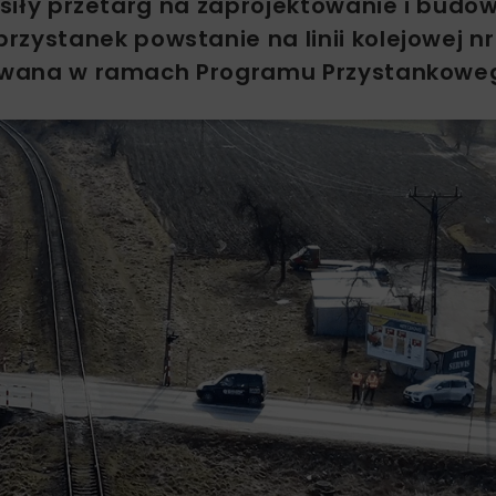
łosiły przetarg na zaprojektowanie i budo
zystanek powstanie na linii kolejowej nr
izowana w ramach Programu Przystankowe