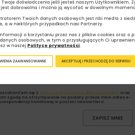
 Twoje doświadczenia jeśli jesteś naszym Użytkownikiem. Zg
 jest dobrowolna i można ją wycofać w dowolnym momenc
tratorem Twoich danych osobowych jest nbi med!a z siedz
e, a w niektórych przypadkach nasi Partnerzy.
bisz wiedzieć więcej?
informacji o korzystaniu przez nas z plików cookies oraz o 
danych osobowych, w tym o przysługujących Ci uprawnien
sz się do newslettera aby otrzymywać od nas
esz w naszej
Polityce prywatności
.
psze informacje branżowe, zaproszenia na
zenia, atrakcyjne oferty i dedykowane akcje
WIENIA ZAAWANSOWANNE
AKCEPTUJĘ I PRZECHODZĘ DO SERWISU
alne.
oznałam/em się z
Polityką Prywatności
i
Regulaminem
oraz
am zgodę na otrzymywanie na podany przeze mnie adres e-
orespondencji handlowej w postaci newslettera.
ZAPISZ MNIE