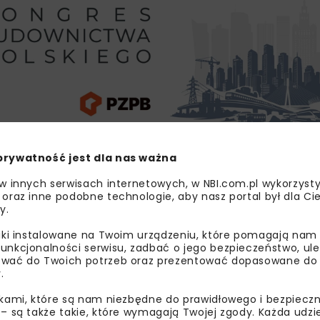
prywatność jest dla nas ważna
buduj”. Podpisanie umowy z wyłonionym wykonawcą planowan
u do użytku w III kwartale 2026 r.
 w innych serwisach internetowych, w NBI.com.pl wykorzysty
 oraz inne podobne technologie, aby nasz portal był dla Cie
y.
liki instalowane na Twoim urządzeniu, które pomagają nam
INFRASTRUKTURA KOLEJOWA
unkcjonalności serwisu, zadbać o jego bezpieczeństwo, ul
wać do Twoich potrzeb oraz prezentować dopasowane do Ci
PRZYSTANEK BRODNICA POŁUDNI
.
PRZYSTANEK KOLEJ
ikami, które są nam niezbędne do prawidłowego i bezpieczn
 – są także takie, które wymagają Twojej zgody. Każda udz