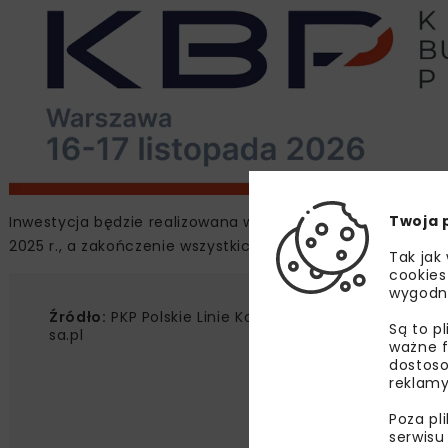
Twoja 
Inwestycja będzie realizowana w systemie „Projektuj i 
2025 r., a zakończenie wszystkich prac i oddanie przystank
Tak jak
cookies
wygodn
Źródło:
PKP Polskie Linie Kolejowe SA, www.plk-
Są to p
sa.pl
ważne f
dostoso
reklamy
Poza pl
serwisu