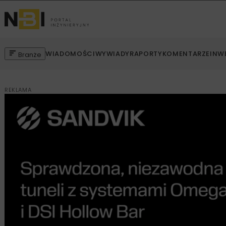
WIADOMOŚCI
WYWIADY
RAPORTY
KOMENTARZE
INW
Branże
REKLAMA