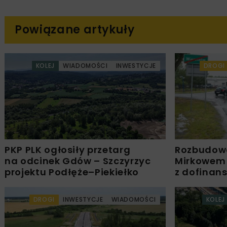
Powiązane artykuły
KOLEJ
WIADOMOŚCI
INWESTYCJE
DROGI
PKP PLK ogłosiły przetarg
Rozbudow
na odcinek Gdów – Szczyrzyc
Mirkowem
projektu Podłęże–Piekiełko
z dofinan
DROGI
INWESTYCJE
WIADOMOŚCI
KOLEJ