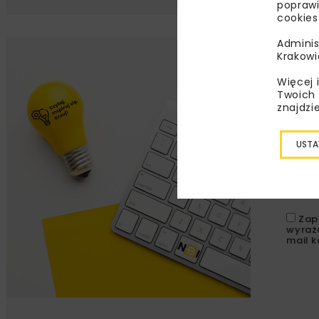
poprawi
cookies
Adminis
Krakowi
Lu
Więcej 
Twoich 
Zapi
znajdzi
najle
wydar
USTA
specj
Zap
wyraż
mail k