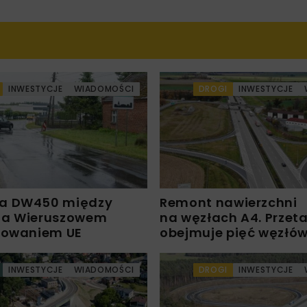
INWESTYCJE
WIADOMOŚCI
DROGI
INWESTYCJE
a DW450 między
Remont nawierzchni
 a Wieruszowem
na węzłach A4. Przet
sowaniem UE
obejmuje pięć węzłó
INWESTYCJE
WIADOMOŚCI
DROGI
INWESTYCJE