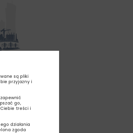
e jest w maju
wane są pliki
bie przyjazny i
 zapewnić
PLK
epszać go,
ebie treści i
OWA
OWY
ego działania
ielona zgoda