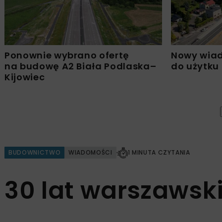
Ponownie wybrano ofertę
Nowy wiad
na budowę A2 Biała Podlaska–
do użytku
Kijowiec
BUDOWNICTWO
WIADOMOŚCI
1 MINUTA CZYTANIA
30 lat warszawsk