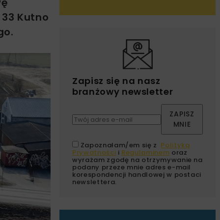
wę
 33 Kutno
go.
Zapisz się na nasz
branżowy newsletter
ZAPISZ
MNIE
Zapoznałam/em się z
Polityką
Prywatności
i
Regulaminem
oraz
wyrażam zgodę na otrzymywanie na
podany przeze mnie adres e-mail
korespondencji handlowej w postaci
newslettera.