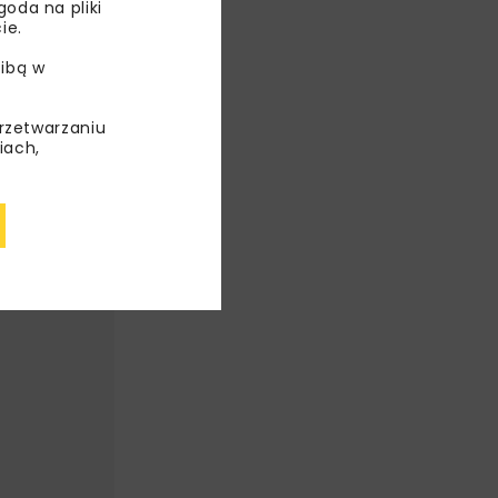
oda na pliki
ie.
ibą w
przetwarzaniu
iach,