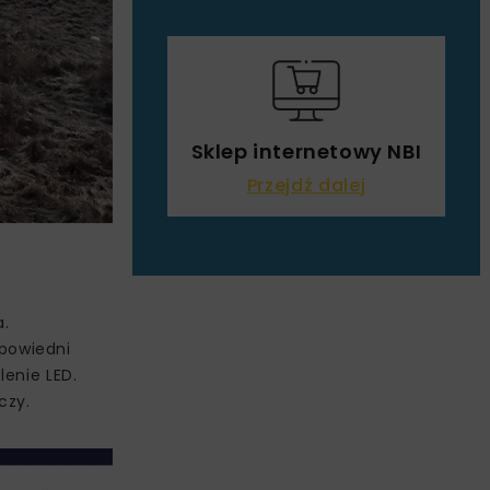
Sklep internetowy NBI
Przejdź dalej
a.
powiedni
enie LED.
czy.