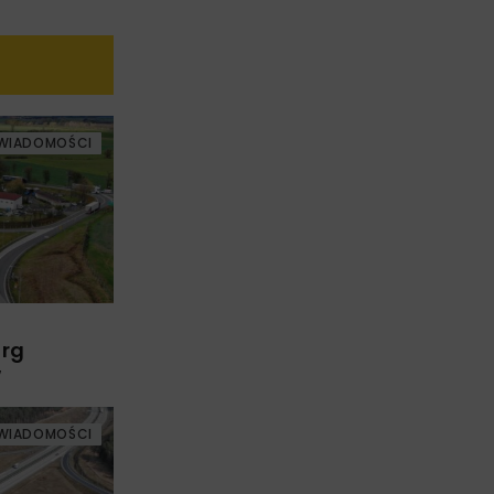
WIADOMOŚCI
arg
w
WIADOMOŚCI