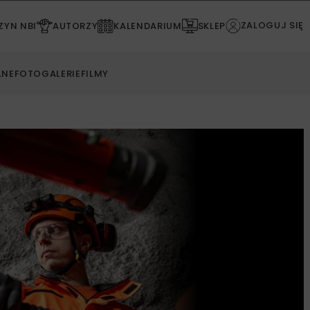
ZALOGUJ SIĘ
YN NBI
AUTORZY
KALENDARIUM
SKLEP
LNE
FOTOGALERIE
FILMY