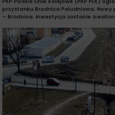
PKP Polskie Linie Kolejowe (PKP PLK) og
przystanku Brodnica Południowa. Nowy pr
– Brodnica. Inwestycja zostanie zreal