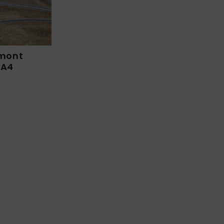
emont
 A4