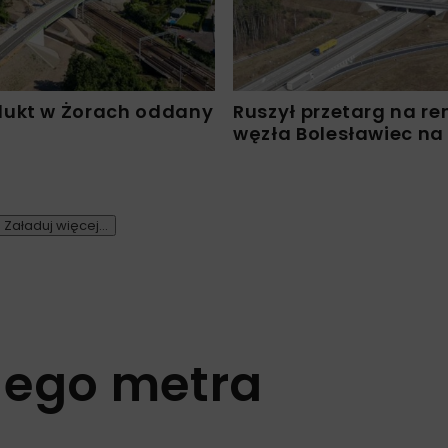
ukt w Żorach oddany
Ruszył przetarg na r
węzła Bolesławiec na
Załaduj więcej...
iego metra