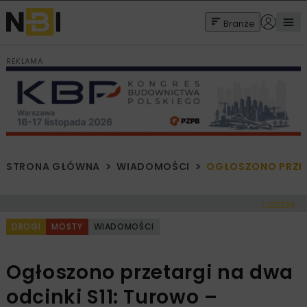
Branże
REKLAMA
STRONA GŁÓWNA
WIADOMOŚCI
OGŁOSZONO PRZETA
< Cofnij
DROGI
MOSTY
WIADOMOŚCI
Ogłoszono przetargi na dwa
odcinki S11: Turowo –