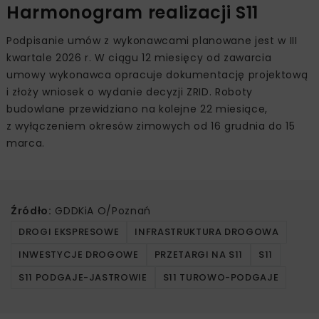
Harmonogram realizacji S11
Podpisanie umów z wykonawcami planowane jest w III
kwartale 2026 r. W ciągu 12 miesięcy od zawarcia
umowy wykonawca opracuje dokumentację projektową
i złoży wniosek o wydanie decyzji ZRID. Roboty
budowlane przewidziano na kolejne 22 miesiące,
z wyłączeniem okresów zimowych od 16 grudnia do 15
marca.
Źródło:
GDDKiA O/Poznań
DROGI EKSPRESOWE
INFRASTRUKTURA DROGOWA
INWESTYCJE DROGOWE
PRZETARGI NA S11
S11
S11 PODGAJE-JASTROWIE
S11 TUROWO-PODGAJE