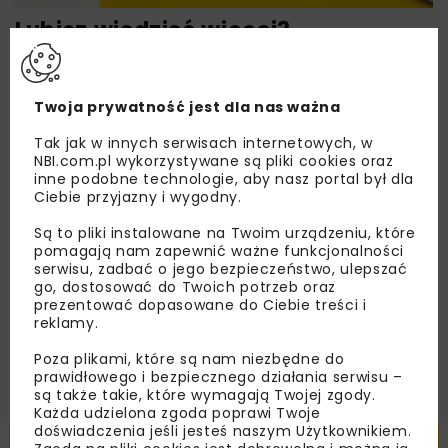
Lubisz wiedzieć więcej?
Zapisz się do newslettera aby otrzymywać od
nas najlepsze informacje branżowe,
Twoja prywatność jest dla nas ważna
zaproszenia na wydarzenia, atrakcyjne oferty i
dedykowane akcje specjalne.
Tak jak w innych serwisach internetowych, w
NBI.com.pl wykorzystywane są pliki cookies oraz
inne podobne technologie, aby nasz portal był dla
Ciebie przyjazny i wygodny.
Są to pliki instalowane na Twoim urządzeniu, które
Zapoznałam/em się z
Polityką Prywatności
i
Regulaminem
oraz wyrażam zgodę na otrzymywanie na
pomagają nam zapewnić ważne funkcjonalności
podany przeze mnie adres e-mail korespondencji
serwisu, zadbać o jego bezpieczeństwo, ulepszać
handlowej w postaci newslettera.
go, dostosować do Twoich potrzeb oraz
prezentować dopasowane do Ciebie treści i
reklamy.
ZAPISZ MNIE
Poza plikami, które są nam niezbędne do
prawidłowego i bezpiecznego działania serwisu –
są także takie, które wymagają Twojej zgody.
Każda udzielona zgoda poprawi Twoje
doświadczenia jeśli jesteś naszym Użytkownikiem.