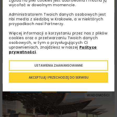
Powiązane artykuły
Zgoda na pliki cookies jest dobrowolna i można ją
wycofać w dowolnym momencie.
Administratorem Twoich danych osobowych jest
nbi med!a z siedzibą w Krakowie, a w niektórych
DROGI
MOSTY
INWESTYCJE
WIADOMOŚCI
przypadkach nasi Partnerzy.
Więcej informacji o korzystaniu przez nas z plików
cookies oraz o przetwarzaniu Twoich danych
osobowych, w tym o przysługujących Ci
uprawnieniach, znajdziesz w naszej
Polityce
prywatności
.
USTAWIENIA ZAAWANSOWANNE
Dziesięciu chętnych na węzeł w Jaworniku.
Ceny od 76,6 mln zł
AKCEPTUJĘ I PRZECHODZĘ DO SERWISU
BUDOWNICTWO
DROGI
KOLEJ
TUNELE
INWESTYCJE
WIADOMOŚCI