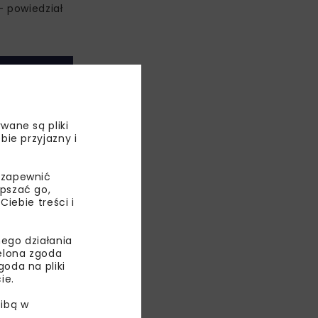
– powiedział
wane są pliki
bie przyjazny i
 zapewnić
epszać go,
ebie treści i
ego działania
cyjnego
ielona zgoda
rodowiska
oda na pliki
ie.
westycyjne,
ibą w