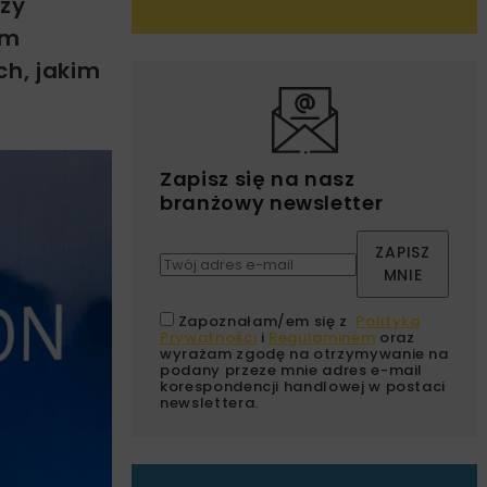
czy
em
ch, jakim
Zapisz się na nasz
branżowy newsletter
ZAPISZ
MNIE
Zapoznałam/em się z
Polityką
Prywatności
i
Regulaminem
oraz
wyrażam zgodę na otrzymywanie na
podany przeze mnie adres e-mail
korespondencji handlowej w postaci
newslettera.