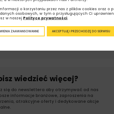
ży oraz polepszyć ofertę. Synergia w Grupie PKP pomaga 
city w pełni konkurencyjnym przewoźnikiem – powiedział Ja
informacji o korzystaniu przez nas z plików cookies oraz o 
danych osobowych, w tym o przysługujących Ci uprawnien
esz w naszej
Polityce prywatności
.
WIENIA ZAAWANSOWANNE
AKCEPTUJĘ I PRZECHODZĘ DO SERWISU
EKG
EUROPEJSKI KONGRES GOSPODARCZY
PKP INTERCITY
POC
bisz wiedzieć więcej?
sz się do newslettera aby otrzymywać od nas
psze informacje branżowe, zaproszenia na
zenia, atrakcyjne oferty i dedykowane akcje
alne.