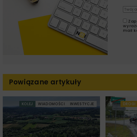
Zap
wyraż
mail k
Powiązane artykuły
KOLEJ
WIADOMOŚCI
INWESTYCJE
DROGI