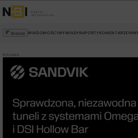
WIADOMOŚCI
WYWIADY
RAPORTY
KOMENTARZE
INW
Branże
REKLAMA