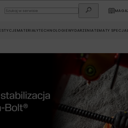
MAGAZ
ESTYCJE
MATERIAŁY
TECHNOLOGIE
WYDARZENIA
TEMATY SPECJA