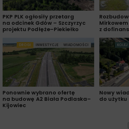
PKP PLK ogłosiły przetarg
Rozbudow
na odcinek Gdów – Szczyrzyc
Mirkowem
projektu Podłęże–Piekiełko
z dofinan
DROGI
INWESTYCJE
WIADOMOŚCI
KOLEJ
Ponownie wybrano ofertę
Nowy wiad
na budowę A2 Biała Podlaska–
do użytku
Kijowiec