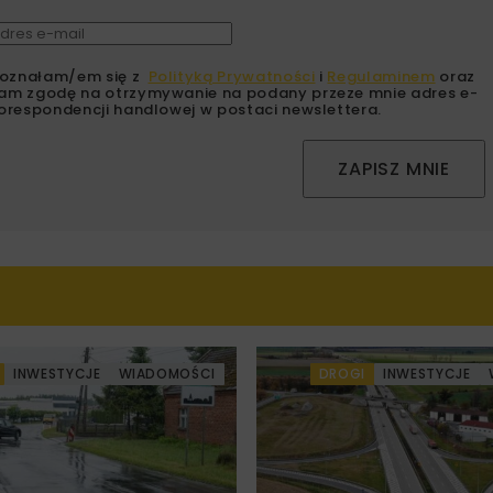
oznałam/em się z
Polityką Prywatności
i
Regulaminem
oraz
am zgodę na otrzymywanie na podany przeze mnie adres e-
orespondencji handlowej w postaci newslettera.
ZAPISZ MNIE
INWESTYCJE
WIADOMOŚCI
DROGI
INWESTYCJE