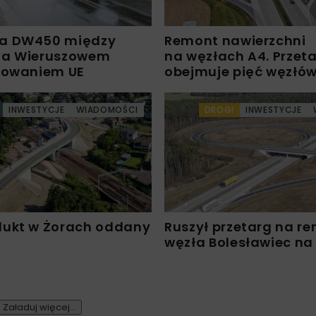
a DW450 między
Remont nawierzchni
 a Wieruszowem
na węzłach A4. Przet
sowaniem UE
obejmuje pięć węzłó
INWESTYCJE
WIADOMOŚCI
DROGI
INWESTYCJE
ukt w Żorach oddany
Ruszył przetarg na r
węzła Bolesławiec na
Załaduj więcej...