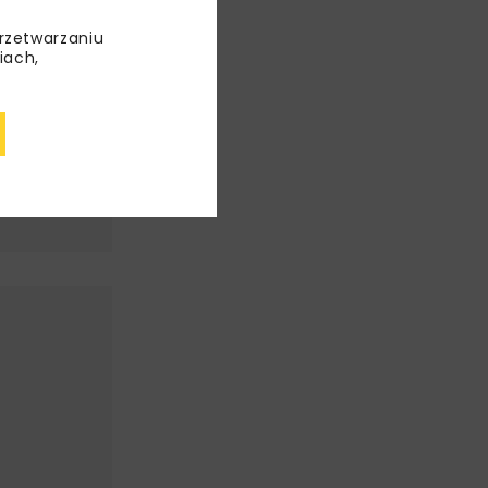
nam
nusz
przetwarzaniu
iach,
PKP
IĄG