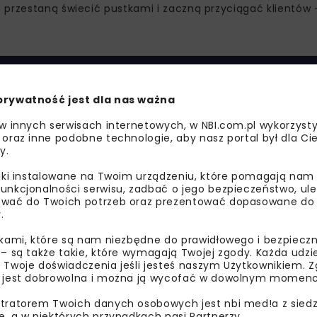
 przestaną świecić pustkami i zaczną przyciągać klientów 
prywatność jest dla nas ważna
 w innych serwisach internetowych, w NBI.com.pl wykorzysty
 oraz inne podobne technologie, aby nasz portal był dla Cie
y.
liki instalowane na Twoim urządzeniu, które pomagają nam
unkcjonalności serwisu, zadbać o jego bezpieczeństwo, ul
wać do Twoich potrzeb oraz prezentować dopasowane do Ci
.
ikami, które są nam niezbędne do prawidłowego i bezpieczn
ych przed Grupą PKP podczas realizacji programu inwesty
 – są także takie, które wymagają Twojej zgody. Każda udz
ji węglowej oraz propagowanie kolei jako przyjaznego dla ś
 Twoje doświadczenia jeśli jesteś naszym Użytkownikiem. Zg
 jest dobrowolna i można ją wycofać w dowolnym momenc
zów kolejowych w Polsce. Już intensyfikujemy działania in
tratorem Twoich danych osobowych jest nbi med!a z siedz
e, a w niektórych przypadkach nasi Partnerzy.