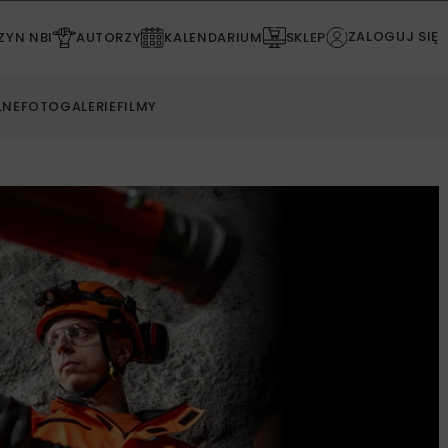
ZALOGUJ SIĘ
YN NBI
AUTORZY
KALENDARIUM
SKLEP
LNE
FOTOGALERIE
FILMY