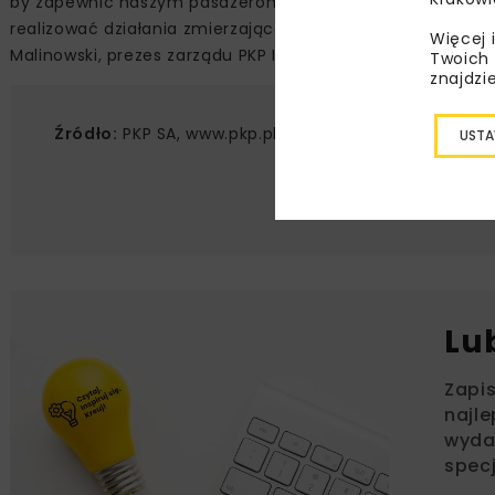
by zapewnić naszym pasażerom najwyższy komfort podró
realizować działania zmierzające do uczynienia PKP Inter
Więcej 
Malinowski, prezes zarządu PKP Intercity S.A.
Twoich 
znajdzi
Źródło:
PKP SA, www.pkp.pl
USTA
Lu
Zapi
najle
wydar
specj