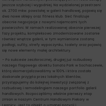
jeszcze szybciej i wygodniej. Na wydzielonej przestrzeni
ok. 2700 mkw. powstałej w galerii handlowej, pojawią się
dwa nowe sklepy oraz fitness klub. Sieć finalizuje
obecnie negocjacje z nowymi najemcami tych
powierzchni. W ramach realizowanej obecnie pierwszej
fazy projektu, kompleksowo zmodernizowane zostanie
również wnętrze galerii, w tym wymienione zostaną
podłogi, sufity, strefy wypoczynku, toalety oraz pojawią
się nowe elementy małej architektury.
– Po sukcesie zeszłorocznej, drugiej już rozbudowy
naszego flagowego obiektu Sonata Park w Sochaczewie,
którą skomercjalizowaliśmy w 100% i która została
doskonale przyjęta przez lokalnych klientów,
przystępujemy do kolejnej inwestycji związanej z
rozbudową i remodelingiem naszego portfolio galerii
handlowych. Rozpoczęliśmy właśnie pierwszy etap
zmian w naszym Centrum Handlowym Piekary w
Legnicy. Jest to obiekt o uznanej pozycji i