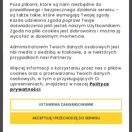
ZAPISZ MNIE
Poza plikami, które są nam niezbędne do
prawidłowego i bezpiecznego działania serwisu –
są także takie, które wymagają Twojej zgody.
Każda udzielona zgoda poprawi Twoje
doświadczenia jeśli jesteś naszym Użytkownikiem.
Zgoda na pliki cookies jest dobrowolna i można ją
wycofać w dowolnym momencie.
Powiązane artykuły
Administratorem Twoich danych osobowych jest
nbi med!a z siedzibą w Krakowie, a w niektórych
przypadkach nasi Partnerzy.
DROGI
INWESTYCJE
WIADOMOŚCI
Więcej informacji o korzystaniu przez nas z plików
cookies oraz o przetwarzaniu Twoich danych
osobowych, w tym o przysługujących Ci
uprawnieniach, znajdziesz w naszej
Polityce
prywatności
.
USTAWIENIA ZAAWANSOWANNE
Remont nawierzchni na węzłach A4.
AKCEPTUJĘ I PRZECHODZĘ DO SERWISU
Przetarg obejmuje pięć węzłów