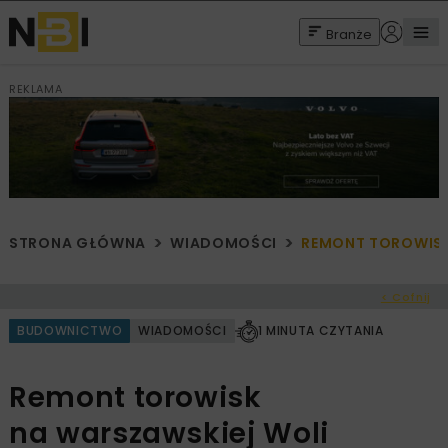
Branże
REKLAMA
STRONA GŁÓWNA
WIADOMOŚCI
REMONT TOROWISK
< Cofnij
BUDOWNICTWO
WIADOMOŚCI
1 MINUTA CZYTANIA
Remont torowisk
na warszawskiej Woli