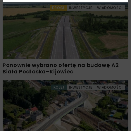
DROGI
INWESTYCJE
WIADOMOŚCI
Ponownie wybrano ofertę na budowę A2
Biała Podlaska–Kijowiec
KOLEJ
INWESTYCJE
WIADOMOŚCI