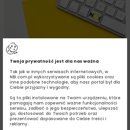
Lubisz wiedzieć więcej?
Zapisz się do newslettera aby otrzymywać od
Twoja prywatność jest dla nas ważna
nas najlepsze informacje branżowe,
zaproszenia na wydarzenia, atrakcyjne oferty i
Tak jak w innych serwisach internetowych, w
NBI.com.pl wykorzystywane są pliki cookies oraz
dedykowane akcje specjalne.
inne podobne technologie, aby nasz portal był dla
Ciebie przyjazny i wygodny.
Są to pliki instalowane na Twoim urządzeniu, które
pomagają nam zapewnić ważne funkcjonalności
Zapoznałam/em się z
Polityką Prywatności
i
serwisu, zadbać o jego bezpieczeństwo, ulepszać
Regulaminem
oraz wyrażam zgodę na otrzymywanie na
go, dostosować do Twoich potrzeb oraz
podany przeze mnie adres e-mail korespondencji
prezentować dopasowane do Ciebie treści i
handlowej w postaci newslettera.
reklamy.