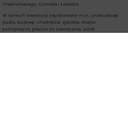
Chełmońskiego, Conrada i Łokietka.
W ramach inwestycji zaplanowano m.in.: przebudowę
jezdni, budowę: chodników, zjazdów, miejsc
postojowych, placów do zawracania, zatok
autobusowych, przystanków autobusowych i wiat
przystankowych oraz budowę dwóch skrzyżowań (typu
rondo) ulic: Jordanowska – Stelmachów oraz
Chełmońskiego – Piaskowa.
Zadanie obejmuje również budowę towarzyszącej
infrastruktury technicznej oraz niezbędną przebudowę
kolidującej infrastruktury technicznej w zakresie sieci:
wodociągowej, energetycznej, oświetlenia ulicznego,
gazowej, teletechnicznej i kanału technologicznego,
kanalizacji deszczowej i sanitarnej.
Inwestycję realizuje Zarząd Dróg Miasta Krakowa
wspólnie z Wodociągami Miasta Krakowa SA. Koszt to ok.
36,2 mln zł (w tym: Zarząd Dróg Miasta Krakowa ok. 30,8