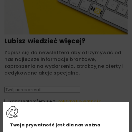
Lubisz wiedzieć więcej?
Zapisz się do newslettera aby otrzymywać od
nas najlepsze informacje branżowe,
zaproszenia na wydarzenia, atrakcyjne oferty i
dedykowane akcje specjalne.
Zapoznałam/em się z
Polityką Prywatności
i
Regulaminem
oraz wyrażam zgodę na otrzymywanie na
podany przeze mnie adres e-mail korespondencji
handlowej w postaci newslettera.
Twoja prywatność jest dla nas ważna
ZAPISZ MNIE