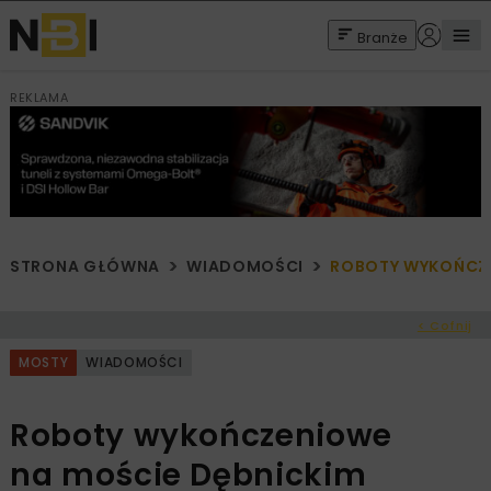
Branże
REKLAMA
STRONA GŁÓWNA
WIADOMOŚCI
ROBOTY WYKOŃCZE
< Cofnij
MOSTY
WIADOMOŚCI
Roboty wykończeniowe
na moście Dębnickim