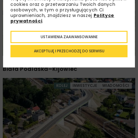
DROGI
INWESTYCJE
WIADOMOŚCI
cookies oraz o przetwarzaniu Twoich danych
osobowych, w tym o przysługujących Ci
uprawnieniach, znajdziesz w naszej
Polityce
prywatności
.
USTAWIENIA ZAAWANSOWANNE
AKCEPTUJĘ I PRZECHODZĘ DO SERWISU
Ponownie wybrano ofertę na budowę A2
Biała Podlaska–Kijowiec
KOLEJ
INWESTYCJE
WIADOMOŚCI