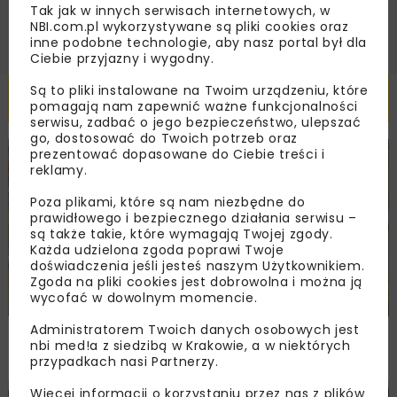
Tak jak w innych serwisach internetowych, w
NBI.com.pl wykorzystywane są pliki cookies oraz
inne podobne technologie, aby nasz portal był dla
Ciebie przyjazny i wygodny.
Są to pliki instalowane na Twoim urządzeniu, które
Powiązane artykuły
pomagają nam zapewnić ważne funkcjonalności
serwisu, zadbać o jego bezpieczeństwo, ulepszać
go, dostosować do Twoich potrzeb oraz
prezentować dopasowane do Ciebie treści i
DROGI
INWESTYCJE
WIADOMOŚCI
reklamy.
Poza plikami, które są nam niezbędne do
prawidłowego i bezpiecznego działania serwisu –
są także takie, które wymagają Twojej zgody.
Każda udzielona zgoda poprawi Twoje
doświadczenia jeśli jesteś naszym Użytkownikiem.
Zgoda na pliki cookies jest dobrowolna i można ją
wycofać w dowolnym momencie.
Administratorem Twoich danych osobowych jest
Remont nawierzchni na węzłach A4.
nbi med!a z siedzibą w Krakowie, a w niektórych
Przetarg obejmuje pięć węzłów
przypadkach nasi Partnerzy.
Więcej informacji o korzystaniu przez nas z plików