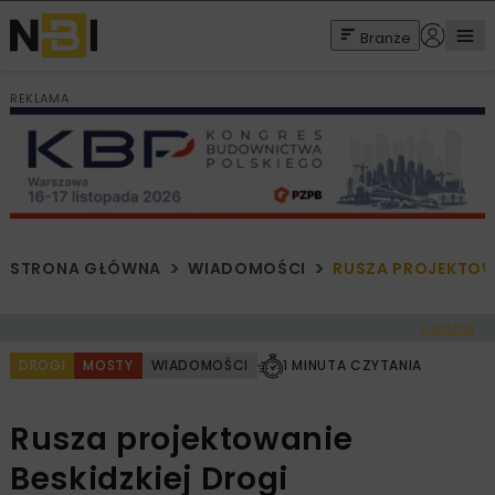
Branże
REKLAMA
STRONA GŁÓWNA
WIADOMOŚCI
RUSZA PROJEKTOWA
< Cofnij
DROGI
MOSTY
WIADOMOŚCI
1 MINUTA CZYTANIA
Rusza projektowanie
Beskidzkiej Drogi