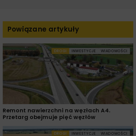
Powiązane artykuły
DROGI
INWESTYCJE
WIADOMOŚCI
Remont nawierzchni na węzłach A4.
Przetarg obejmuje pięć węzłów
DROGI
INWESTYCJE
WIADOMOŚCI