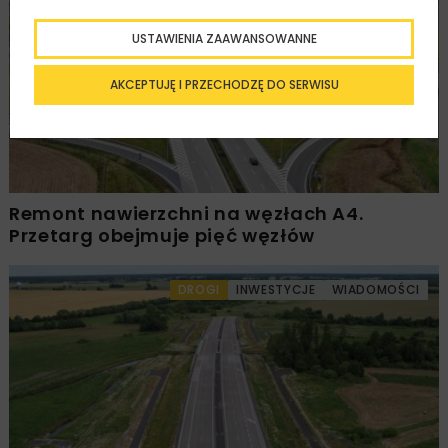
DROGI
INWESTYCJE
WIADOMOŚCI
USTAWIENIA ZAAWANSOWANNE
AKCEPTUJĘ I PRZECHODZĘ DO SERWISU
Remont nawierzchni na węzłach A4.
Przetarg obejmuje pięć węzłów
DROGI
INWESTYCJE
WIADOMOŚCI