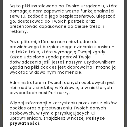
Zapisz się do newslettera aby otrzymywać od
Są to pliki instalowane na Twoim urządzeniu, które
nas najlepsze informacje branżowe,
pomagają nam zapewnić ważne funkcjonalności
serwisu, zadbać o jego bezpieczeństwo, ulepszać
zaproszenia na wydarzenia, atrakcyjne oferty i
go, dostosować do Twoich potrzeb oraz
dedykowane akcje specjalne.
prezentować dopasowane do Ciebie treści i
reklamy.
Poza plikami, które są nam niezbędne do
prawidłowego i bezpiecznego działania serwisu –
Zapoznałam/em się z
Polityką Prywatności
i
są także takie, które wymagają Twojej zgody.
Regulaminem
oraz wyrażam zgodę na otrzymywanie na
Każda udzielona zgoda poprawi Twoje
podany przeze mnie adres e-mail korespondencji
doświadczenia jeśli jesteś naszym Użytkownikiem.
handlowej w postaci newslettera.
Zgoda na pliki cookies jest dobrowolna i można ją
wycofać w dowolnym momencie.
ZAPISZ MNIE
Administratorem Twoich danych osobowych jest
nbi med!a z siedzibą w Krakowie, a w niektórych
przypadkach nasi Partnerzy.
Więcej informacji o korzystaniu przez nas z plików
cookies oraz o przetwarzaniu Twoich danych
Powiązane artykuły
osobowych, w tym o przysługujących Ci
uprawnieniach, znajdziesz w naszej
Polityce
prywatności
.