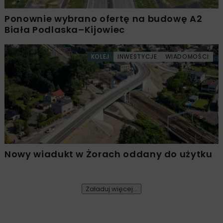
Ponownie wybrano ofertę na budowę A2
Biała Podlaska–Kijowiec
KOLEJ
INWESTYCJE
WIADOMOŚCI
Nowy wiadukt w Żorach oddany do użytku
Załaduj więcej...