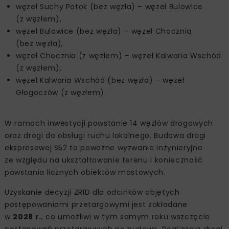
węzeł Suchy Potok (bez węzła) – węzeł Bulowice
(z węzłem),
węzeł Bulowice (bez węzła) – węzeł Chocznia
(bez węzła),
węzeł Chocznia (z węzłem) – węzeł Kalwaria Wschód
(z węzłem),
węzeł Kalwaria Wschód (bez węzła) – węzeł
Głogoczów (z węzłem).
W ramach inwestycji powstanie 14 węzłów drogowych
oraz drogi do obsługi ruchu lokalnego. Budowa drogi
ekspresowej S52 to poważne wyzwanie inżynieryjne
ze względu na ukształtowanie terenu i konieczność
powstania licznych obiektów mostowych.
Uzyskanie decyzji ZRID dla odcinków objętych
postępowaniami przetargowymi jest zakładane
w
2028 r.
, co umożliwi w tym samym roku wszczęcie
postępowań przetargowych na budowę. Realizacja drogi