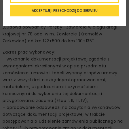
045 829,81 zł.
AKCEPTUJĘ I PRZECHODZĘ DO SERWISU
Nazwa zamówienia:
Wykonanie dokumentacji projektowej dla zadania
„Budowa obwodnicy Poręby i Zawiercia w ciągu drogi
krajowej nr 78 odc. w m. Zawiercie (Kromołów –
Żerkowice) od km 122+500 do km 130+135”.
Zakres prac wykonawcy:
– wykonanie dokumentacji projektowej zgodnie z
wymaganiami określonymi w opisie przedmiotu
zamówienia, umowie i tabeli wyceny etapów umowy
wraz z wszystkimi niezbędnymi opracowaniami,
materiałami, uzgodnieniami i czynnościami
koniecznymi do wykonania tej dokumentacji i
przygotowania zadania (Etap I, II, III, IV);
– opracowanie odpowiedzi na zapytania wykonawców
dotyczące dokumentacji projektowej w trakcie
postępowania o udzielenie zamówienia publicznego na
roboty i/lub przygotowanie zmian w dokumentacji