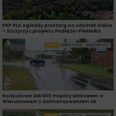
PKP PLK ogłosiły przetarg na odcinek Gdów
– Szczyrzyc projektu Podłęże–Piekiełko
DROGI
INWESTYCJE
WIADOMOŚCI
Rozbudowa DW450 między Mirkowem a
Wieruszowem z dofinansowaniem UE
DROGI
INWESTYCJE
WIADOMOŚCI