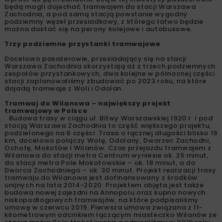
będą mogli dojechać tramwajem do stacji Warszawa
Zachodnia, a pod samą stacją powstanie wygodny
podziemny węzeł przesiadkowy, z którego łatwo będzie
można dostać się na perony kolejowe i autobusowe.
Trzy podziemne przystanki tramwajowe
Docelowo pasażerowie, przesiadający się na stacji
Warszawa Zachodnia skorzystają aż z trzech podziemnych
zespołów przystankowych, dwa kolejne w północnej części
stacji zaplanowaliśmy zbudować po 2023 roku, na które
dojadą tramwaje z Woli i Odolan.
Tramwaj do Wilanowa – największy projekt
tramwajowy w Polsce
Budowa trasy w ciągu ul. Bitwy Warszawskiej 1920 r. i pod
stacją Warszawa Zachodnia to część większego projektu,
podzielonego na 6 części. Trasa o łącznej długości blisko 19
km, docelowo połączy Wolę, Odolany, Dworzec Zachodni,
Ochotę, Mokotów i Wilanów. Czas przejazdu tramwajem z
Wilanowa do stacji metra Centrum wyniesie ok. 25 minut,
do stacji metra Pole Mokotowskie – ok. 18 minut, a do
Dworca Zachodniego – ok. 30 minut. Projekt realizacji trasy
tramwaju do Wilanowa jest dofinansowany z środków
unijnych na lata 2014-2020. Projektem objęta jest także
budowa nowej zajezdni na Annopolu oraz kupno nowych
niskopodłogowych tramwajów, na które podpisaliśmy
umowę w czerwcu 2019. Pierwsza umowa związana z 11-
kilometrowym odcinkiem łączącym miasteczko Wilanów ze