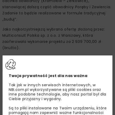
odcinka obwodnicy (Kromołów – Żerkowice),
stanowiącej dalszą część obwodnicy Poręby i Zawiercia.
Zadanie to będzie realizowane w formule tradycyjnej
„buduj”.
Jako najkorzystniejszą wybrano ofertę złożoną przez:
Multiconsult Polska sp. z o.o. z Warszawy, która
zaoferowała wykonanie projektu za 2 939 700,00 zł
(brutto).
Pierwsze postępowanie
Przetarg na zaprojektowanie i budowę obu części
Twoja prywatność jest dla nas ważna
obwodnicy Poręby i Zawiercia unieważniono, bowiem
ceny najkorzystniejszych ofert przewyższyły kwoty, które
Tak jak w innych serwisach internetowych, w
zamierzaliśmy przeznaczyć na sfinansowanie
NBI.com.pl wykorzystywane są pliki cookies oraz
inne podobne technologie, aby nasz portal był dla
przedsięwzięcia. Ogłoszono nowe postępowania
Ciebie przyjazny i wygodny.
przetargowe, oddzielnie dla odcinka I Siewierz –
Zawiercie i dla odcinka II m. Zawiercie (Kromołów –
Są to pliki instalowane na Twoim urządzeniu, które
pomagają nam zapewnić ważne funkcjonalności
Żerkowice). Podjęliśmy również decyzję o zmianie