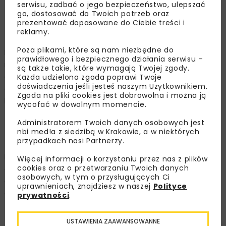
serwisu, zadbać o jego bezpieczeństwo, ulepszać
formuły realizacji tych zadań.
go, dostosować do Twoich potrzeb oraz
prezentować dopasowane do Ciebie treści i
reklamy.
Odcinek I
Poza plikami, które są nam niezbędne do
Realizowany jest w formule „Projektuj i buduj”. Umowa
prawidłowego i bezpiecznego działania serwisu –
na zaprojektowanie i wybudowanie tego odcinka
są także takie, które wymagają Twojej zgody.
obwodnicy Poręby i Zawiercia podpisana została 23
Każda udzielona zgoda poprawi Twoje
doświadczenia jeśli jesteś naszym Użytkownikiem.
grudnia 2019 r. To odcinek obwodnicy o długości 16,664
Zgoda na pliki cookies jest dobrowolna i można ją
km, w ciągu DK78 biegnący przez Siewierz, Porębę do
wycofać w dowolnym momencie.
Zawierciańskiej dzielnicy Kromołów.
Administratorem Twoich danych osobowych jest
nbi med!a z siedzibą w Krakowie, a w niektórych
Odcinek II
przypadkach nasi Partnerzy.
Realizowany będzie w systemie „Buduj”, jako kolejny
Więcej informacji o korzystaniu przez nas z plików
cookies oraz o przetwarzaniu Twoich danych
etap powstawania ciągu obwodnicy. 24 września 2019 r.
osobowych, w tym o przysługujących Ci
otwarliśmy oferty na wykonanie kompleksowej
uprawnieniach, znajdziesz w naszej
Polityce
dokumentacji projektowej odcinka Kromołów –
prywatności
.
Żerkowice. Złożonych zostało 11 ofert. Zamawiający
zamierzał przeznaczyć na sfinansowanie zamówienia: 4
USTAWIENIA ZAAWANSOWANNE