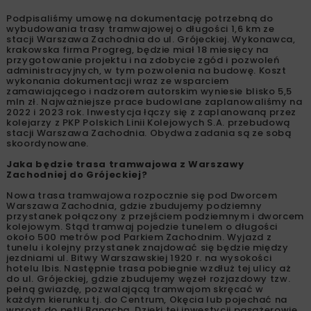
Podpisaliśmy umowę na dokumentację potrzebną do
wybudowania trasy tramwajowej o długości 1,6 km ze
stacji Warszawa Zachodnia do ul. Grójeckiej. Wykonawca,
krakowska firma Progreg, będzie miał 18 miesięcy na
przygotowanie projektu i na zdobycie zgód i pozwoleń
administracyjnych, w tym pozwolenia na budowę. Koszt
wykonania dokumentacji wraz ze wsparciem
zamawiającego i nadzorem autorskim wyniesie blisko 5,5
mln zł. Najważniejsze prace budowlane zaplanowaliśmy na
2022 i 2023 rok. Inwestycja łączy się z zaplanowaną przez
kolejarzy z PKP Polskich Linii Kolejowych S.A. przebudową
stacji Warszawa Zachodnia. Obydwa zadania są ze sobą
skoordynowane.
Jaka będzie trasa tramwajowa z Warszawy
Zachodniej do Grójeckiej?
Nowa trasa tramwajowa rozpocznie się pod Dworcem
Warszawa Zachodnia, gdzie zbudujemy podziemny
przystanek połączony z przejściem podziemnym i dworcem
kolejowym. Stąd tramwaj pojedzie tunelem o długości
około 500 metrów pod Parkiem Zachodnim. Wyjazd z
tunelu i kolejny przystanek znajdować się będzie między
jezdniami ul. Bitwy Warszawskiej 1920 r. na wysokości
hotelu Ibis. Następnie trasa pobiegnie wzdłuż tej ulicy aż
do ul. Grójeckiej, gdzie zbudujemy węzeł rozjazdowy tzw.
pełną gwiazdę, pozwalającą tramwajom skręcać w
każdym kierunku tj. do Centrum, Okęcia lub pojechać na
wprost do pętli Banacha. Dzięki tej inwestycji pasażerowie