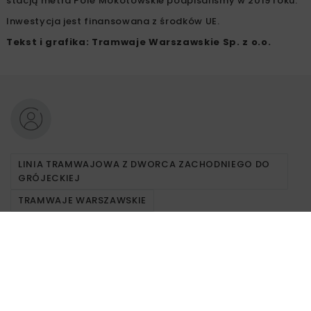
stacją metra Pole Mokotowskie podpisaliśmy w 2019 roku.
Inwestycja jest finansowana z środków UE.
Tekst i grafika: Tramwaje Warszawskie Sp. z o.o.
LINIA TRAMWAJOWA Z DWORCA ZACHODNIEGO DO
GRÓJECKIEJ
TRAMWAJE WARSZAWSKIE
Powiązane artykuły