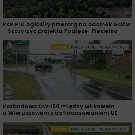
PKP PLK ogłosiły przetarg na odcinek Gdów
– Szczyrzyc projektu Podłęże–Piekiełko
DROGI
INWESTYCJE
WIADOMOŚCI
Rozbudowa DW450 między Mirkowem
a Wieruszowem z dofinansowaniem UE
DROGI
INWESTYCJE
WIADOMOŚCI