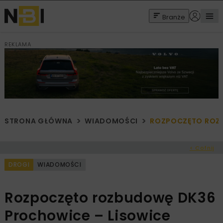
Branże
REKLAMA
STRONA GŁÓWNA
WIADOMOŚCI
ROZPOCZĘTO ROZB
< Cofnij
DROGI
WIADOMOŚCI
Rozpoczęto rozbudowę DK36
Prochowice – Lisowice