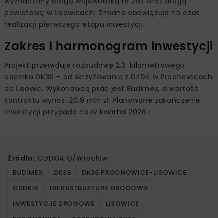
wyznaczony drogą wojewódzką nr 292 oraz drogą
powiatową w Lisowicach. Zmiana obowiązuje na czas
realizacji pierwszego etapu inwestycji.
Zakres i harmonogram inwestycji
Projekt przewiduje rozbudowę 2,3-kilometrowego
odcinka DK36 – od skrzyżowania z DK94 w Prochowicach
do Lisowic. Wykonawcą prac jest Budimex, a wartość
kontraktu wynosi 20,9 mln zł. Planowane zakończenie
inwestycji przypada na IV kwartał 2026 r.
Źródło:
GDDKiA O/Wrocław
BUDIMEX
DK36
DK36 PROCHOWICE-LISOWICE
GDDKIA
INFRASTRUKTURA DROGOWA
INWESTYCJE DROGOWE
LISOWICE