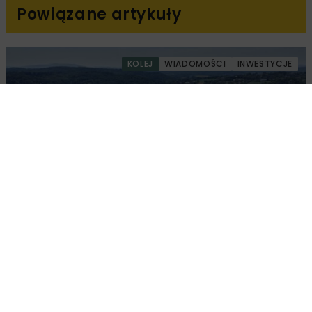
Powiązane artykuły
KOLEJ
WIADOMOŚCI
INWESTYCJE
PKP PLK ogłosiły przetarg na odcinek Gdów
– Szczyrzyc projektu Podłęże–Piekiełko
DROGI
INWESTYCJE
WIADOMOŚCI