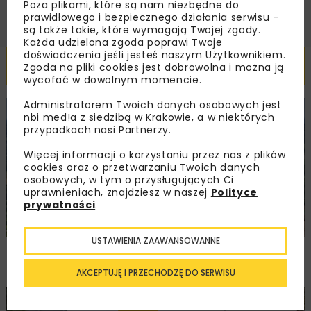
Poza plikami, które są nam niezbędne do
prawidłowego i bezpiecznego działania serwisu –
są także takie, które wymagają Twojej zgody.
Każda udzielona zgoda poprawi Twoje
doświadczenia jeśli jesteś naszym Użytkownikiem.
Powiązane artykuły
Zgoda na pliki cookies jest dobrowolna i można ją
wycofać w dowolnym momencie.
Administratorem Twoich danych osobowych jest
KOLEJ
WIADOMOŚCI
INWESTYCJE
nbi med!a z siedzibą w Krakowie, a w niektórych
przypadkach nasi Partnerzy.
Więcej informacji o korzystaniu przez nas z plików
cookies oraz o przetwarzaniu Twoich danych
osobowych, w tym o przysługujących Ci
uprawnieniach, znajdziesz w naszej
Polityce
prywatności
.
USTAWIENIA ZAAWANSOWANNE
PKP PLK ogłosiły przetarg na odcinek Gdów
– Szczyrzyc projektu Podłęże–Piekiełko
AKCEPTUJĘ I PRZECHODZĘ DO SERWISU
DROGI
INWESTYCJE
WIADOMOŚCI