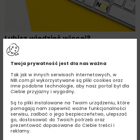
Lubisz wiedzieć więcej?
Zapisz się do newslettera aby otrzymywać od
nas najlepsze informacje branżowe,
Twoja prywatność jest dla nas ważna
zaproszenia na wydarzenia, atrakcyjne oferty i
dedykowane akcje specjalne.
Tak jak w innych serwisach internetowych, w
NBI.com.pl wykorzystywane są pliki cookies oraz
inne podobne technologie, aby nasz portal był dla
Ciebie przyjazny i wygodny.
Zapoznałam/em się z
Polityką Prywatności
i
Są to pliki instalowane na Twoim urządzeniu, które
Regulaminem
oraz wyrażam zgodę na otrzymywanie na
pomagają nam zapewnić ważne funkcjonalności
podany przeze mnie adres e-mail korespondencji
serwisu, zadbać o jego bezpieczeństwo, ulepszać
handlowej w postaci newslettera.
go, dostosować do Twoich potrzeb oraz
prezentować dopasowane do Ciebie treści i
reklamy.
ZAPISZ MNIE