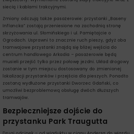
siecią i kablami trakcyjnymi.
Zmiany odczują także pasażerowie: przystanki „Baseny
Inflancka” zostają przeniesione na zachodnią stronę
skrzyżowania ul. Słomińskiego i ul. Pamiętajcie o
Ogrodach. Usprawni to znacznie ruch pieszy, gdyż oba
tramwajowe przystanki znajdą się bliżej wejścia do
centrum handlowego Arkadia – pasażerowie będą
musieli przejść tylko przez połowę jezdni. Układ drogowy
zostanie w tym miejscu dostosowany do zmienionej
lokalizacji przystanków i przejścia dla pieszych. Ponadto
zostaną wydłużone przystanki Dworzec Gdański, co
umożliwi bezproblemową obsługę dwóch dłuższych
tramwajów.
Bezpieczniejsze dojście do
przystanku Park Traugutta
Drugi odcinek – od wiaduktu w ciągu Andersa do wjazdu