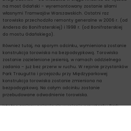
na most Gdański – wyremontowany zostanie siłami
własnymi Tramwajów Warszawskich. Ostatni raz
torowisko przechodziło remonty generalne w 2006 r. (od
Andersa do Bonifraterskiej) i 1998 r. (od Bonifraterskiej
do mostu Gdańskiego).
Również tutaj, na sporym odcinku, wymieniona zostanie
konstrukcja torowiska na bezpodsypkową. Torowisko
zostanie zazielenione jesienią, w ramach oddzielnego
zadania – już bez przerw w ruchu. W rejonie przystanków
Park Traugutta i przejazdu przy Międzyparkowej
konstrukcja torowiska zostanie zmieniona na
bezpodsypkową. Na całym odcinku zostanie
przebudowane odwodnienie torowiska.
Istotne zmiany pojawią się w rejonie przystanku Park
Traugutta. Obie platformy zostaną wyremontowane.
Prace obejmą także poprawę bezpieczeństwa na
przejściu dla pieszych, a także remont jezdni północnej.