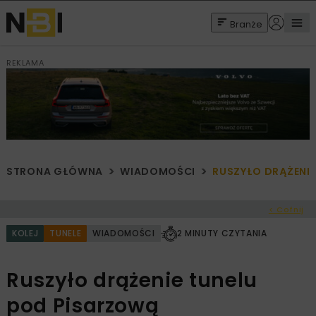
Branże
REKLAMA
STRONA GŁÓWNA
WIADOMOŚCI
RUSZYŁO DRĄŻENI
< Cofnij
KOLEJ
TUNELE
WIADOMOŚCI
2 MINUTY CZYTANIA
Ruszyło drążenie tunelu
pod Pisarzową