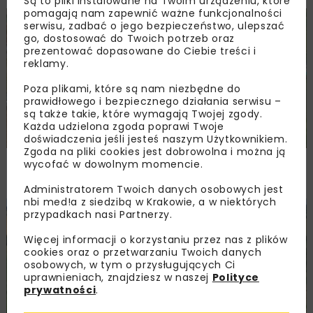
Są to pliki instalowane na Twoim urządzeniu, które
pomagają nam zapewnić ważne funkcjonalności
serwisu, zadbać o jego bezpieczeństwo, ulepszać
DROGI
INWESTYCJE
WIADOMOŚCI
go, dostosować do Twoich potrzeb oraz
prezentować dopasowane do Ciebie treści i
reklamy.
Poza plikami, które są nam niezbędne do
prawidłowego i bezpiecznego działania serwisu –
są także takie, które wymagają Twojej zgody.
Każda udzielona zgoda poprawi Twoje
doświadczenia jeśli jesteś naszym Użytkownikiem.
Zgoda na pliki cookies jest dobrowolna i można ją
Remont nawierzchni na węzłach A4.
wycofać w dowolnym momencie.
Przetarg obejmuje pięć węzłów
Administratorem Twoich danych osobowych jest
nbi med!a z siedzibą w Krakowie, a w niektórych
przypadkach nasi Partnerzy.
DROGI
INWESTYCJE
WIADOMOŚCI
Więcej informacji o korzystaniu przez nas z plików
cookies oraz o przetwarzaniu Twoich danych
osobowych, w tym o przysługujących Ci
uprawnieniach, znajdziesz w naszej
Polityce
prywatności
.