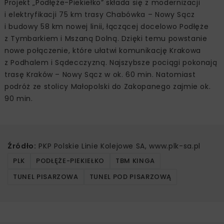
Projekt „Podłęże-Piekiełko” składa się z modernizacji
i elektryfikacji 75 km trasy Chabówka – Nowy Sącz
i budowy 58 km nowej linii, łączącej docelowo Podłęże
z Tymbarkiem i Mszaną Dolną. Dzięki temu powstanie
nowe połączenie, które ułatwi komunikację Krakowa
z Podhalem i Sądecczyzną. Najszybsze pociągi pokonają
trasę Kraków – Nowy Sącz w ok. 60 min. Natomiast
podróż ze stolicy Małopolski do Zakopanego zajmie ok.
90 min.
Źródło:
PKP Polskie Linie Kolejowe SA, www.plk-sa.pl
PLK
PODŁĘŻE-PIEKIEŁKO
TBM KINGA
TUNEL PISARZOWA
TUNEL POD PISARZOWĄ