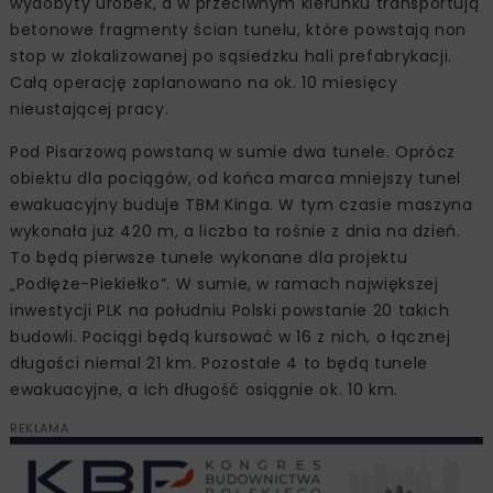
wydobyty urobek, a w przeciwnym kierunku transportują
betonowe fragmenty ścian tunelu, które powstają non
stop w zlokalizowanej po sąsiedzku hali prefabrykacji.
Całą operację zaplanowano na ok. 10 miesięcy
nieustającej pracy.
Pod Pisarzową powstaną w sumie dwa tunele. Oprócz
obiektu dla pociągów, od końca marca mniejszy tunel
ewakuacyjny buduje TBM Kinga. W tym czasie maszyna
wykonała już 420 m, a liczba ta rośnie z dnia na dzień.
To będą pierwsze tunele wykonane dla projektu
„Podłęże-Piekiełko”. W sumie, w ramach największej
inwestycji PLK na południu Polski powstanie 20 takich
budowli. Pociągi będą kursować w 16 z nich, o łącznej
długości niemal 21 km. Pozostałe 4 to będą tunele
ewakuacyjne, a ich długość osiągnie ok. 10 km.
REKLAMA