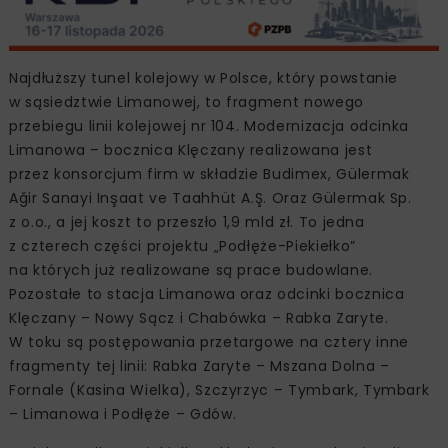
Najdłuższy tunel kolejowy w Polsce, który powstanie
w sąsiedztwie Limanowej, to fragment nowego
przebiegu linii kolejowej nr 104. Modernizacja odcinka
Limanowa – bocznica Klęczany realizowana jest
przez konsorcjum firm w składzie Budimex, Gülermak
Ağir Sanayi Inşaat ve Taahhüt A.Ş. Oraz Gülermak Sp.
z o.o., a jej koszt to przeszło 1,9 mld zł. To jedna
z czterech części projektu „Podłęże-Piekiełko”
na których już realizowane są prace budowlane.
Pozostałe to stacja Limanowa oraz odcinki bocznica
Klęczany – Nowy Sącz i Chabówka – Rabka Zaryte.
W toku są postępowania przetargowe na cztery inne
fragmenty tej linii: Rabka Zaryte – Mszana Dolna –
Fornale (Kasina Wielka), Szczyrzyc – Tymbark, Tymbark
– Limanowa i Podłęże – Gdów.