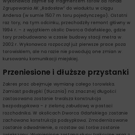
Wykonawca zajmie się fragmentem torów od ronda
Zgrupowania AK „Radosław” do wiaduktu w ciągu
Andersa (w sumie 1507 m toru pojedynczego). Ostatni
raz tory, na tym odcinku, przechodziły remont główny w
1994 r. – z wyjątkiem okolic Dworca Gdańskiego, gdzie
tory przebudowano w czasie budowy stacji metra w
2002 r. Wykonawca rozpoczął już pierwsze prace poza
torowiskiem, ale na razie nie powodują one zmian w
kursowaniu komunikacji miejskiej.
Przeniesione i dłuższe przystanki
Zakres prac obejmuje wymianę całego torowiska.
Zamiast podsypki (tłucznia) na znacznej długości
zastosowana zostanie trwalsza konstrukcja
bezpodsypkowa – z zieloną zabudową w postaci
rozchodnika. W okolicach Dworca Gdańskiego zostanie
zachowana konstrukcja podsypkowa. Zmodernizowane
zostanie odwodnienie, a rozstaw osi torów zostanie
zwiększony. Wymienione zostaną słupy trakcyjne wraz z