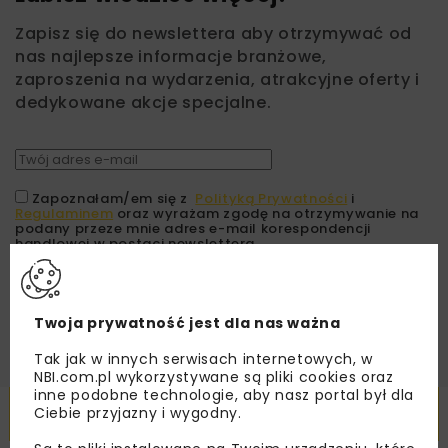
Zapisz się do newslettera aby otrzymywać od
nas najlepsze informacje branżowe,
zaproszenia na wydarzenia, atrakcyjne oferty i
dedykowane akcje specjalne.
Zapoznałam/em się z
Polityką Prywatności
i
Regulaminem
oraz wyrażam zgodę na otrzymywanie na
podany przeze mnie adres e-mail korespondencji
handlowej w postaci newslettera.
ZAPISZ MNIE
Twoja prywatność jest dla nas ważna
Tak jak w innych serwisach internetowych, w
NBI.com.pl wykorzystywane są pliki cookies oraz
inne podobne technologie, aby nasz portal był dla
Powiązane artykuły
Ciebie przyjazny i wygodny.