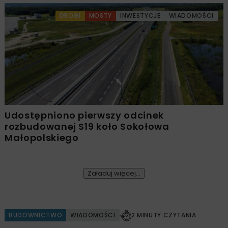
DROGI
MOSTY
INWESTYCJE
WIADOMOŚCI
Udostępniono pierwszy odcinek
rozbudowanej S19 koło Sokołowa
Małopolskiego
Załaduj więcej...
BUDOWNICTWO
WIADOMOŚCI
2 MINUTY CZYTANIA