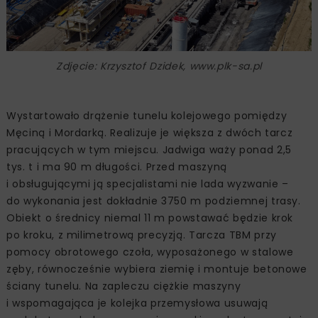
Zdjęcie: Krzysztof Dzidek, www.plk-sa.pl
Wystartowało drążenie tunelu kolejowego pomiędzy
Męciną i Mordarką. Realizuje je większa z dwóch tarcz
pracujących w tym miejscu. Jadwiga waży ponad 2,5
tys. t i ma 90 m długości. Przed maszyną
i obsługującymi ją specjalistami nie lada wyzwanie –
do wykonania jest dokładnie 3750 m podziemnej trasy.
Obiekt o średnicy niemal 11 m powstawać będzie krok
po kroku, z milimetrową precyzją. Tarcza TBM przy
pomocy obrotowego czoła, wyposażonego w stalowe
zęby, równocześnie wybiera ziemię i montuje betonowe
ściany tunelu. Na zapleczu ciężkie maszyny
i wspomagająca je kolejka przemysłowa usuwają