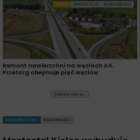
DROGI
INWESTYCJE
WIADOMOŚCI
Remont nawierzchni na węzłach A4.
Przetarg obejmuje pięć węzłów
Załaduj więcej...
BUDOWNICTWO
WIADOMOŚCI