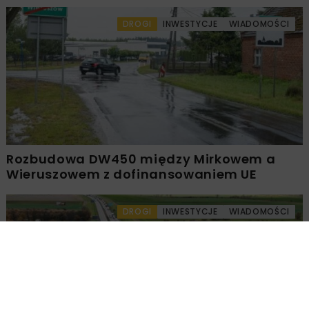
DROGI
INWESTYCJE
WIADOMOŚCI
Rozbudowa DW450 między Mirkowem a
Wieruszowem z dofinansowaniem UE
DROGI
INWESTYCJE
WIADOMOŚCI