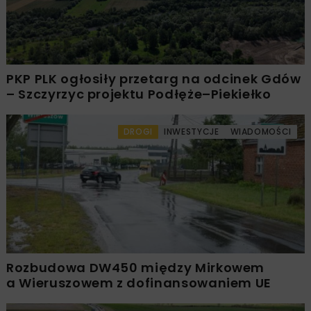
PKP PLK ogłosiły przetarg na odcinek Gdów
– Szczyrzyc projektu Podłęże–Piekiełko
DROGI
INWESTYCJE
WIADOMOŚCI
Rozbudowa DW450 między Mirkowem
a Wieruszowem z dofinansowaniem UE