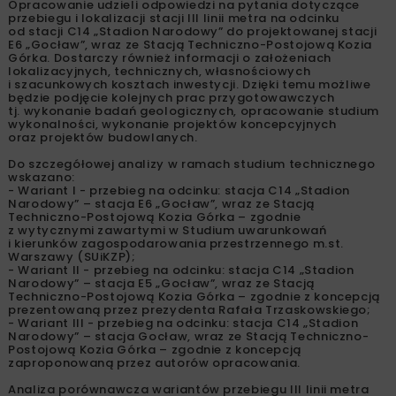
Opracowanie udzieli odpowiedzi na pytania dotyczące
przebiegu i lokalizacji stacji III linii metra na odcinku
od stacji C14 „Stadion Narodowy” do projektowanej stacji
E6 „Gocław”, wraz ze Stacją Techniczno-Postojową Kozia
Górka. Dostarczy również informacji o założeniach
lokalizacyjnych, technicznych, własnościowych
i szacunkowych kosztach inwestycji. Dzięki temu możliwe
będzie podjęcie kolejnych prac przygotowawczych
tj. wykonanie badań geologicznych, opracowanie studium
wykonalności, wykonanie projektów koncepcyjnych
oraz projektów budowlanych.
Do szczegółowej analizy w ramach studium technicznego
wskazano:
- Wariant I - przebieg na odcinku: stacja C14 „Stadion
Narodowy” – stacja E6 „Gocław”, wraz ze Stacją
Techniczno-Postojową Kozia Górka – zgodnie
z wytycznymi zawartymi w Studium uwarunkowań
i kierunków zagospodarowania przestrzennego m.st.
Warszawy (SUiKZP);
- Wariant II - przebieg na odcinku: stacja C14 „Stadion
Narodowy” – stacja E5 „Gocław”, wraz ze Stacją
Techniczno-Postojową Kozia Górka – zgodnie z koncepcją
prezentowaną przez prezydenta Rafała Trzaskowskiego;
- Wariant III - przebieg na odcinku: stacja C14 „Stadion
Narodowy” – stacja Gocław, wraz ze Stacją Techniczno-
Postojową Kozia Górka – zgodnie z koncepcją
zaproponowaną przez autorów opracowania.
Analiza porównawcza wariantów przebiegu III linii metra