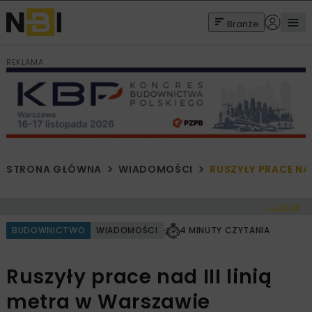
Branże
REKLAMA
STRONA GŁÓWNA
WIADOMOŚCI
RUSZYŁY PRACE NAD
< Cofnij
BUDOWNICTWO
WIADOMOŚCI
4 MINUTY CZYTANIA
Ruszyły prace nad III linią
metra w Warszawie