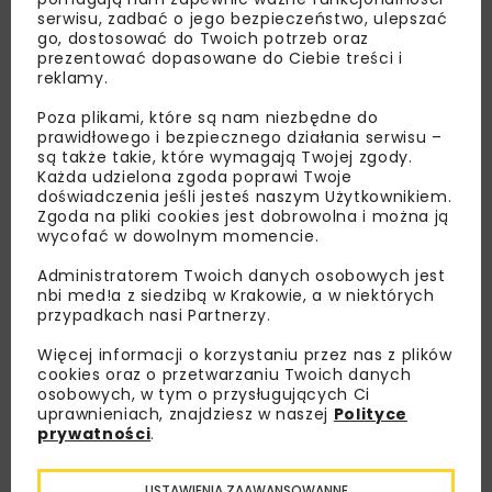
serwisu, zadbać o jego bezpieczeństwo, ulepszać
go, dostosować do Twoich potrzeb oraz
prezentować dopasowane do Ciebie treści i
reklamy.
Poza plikami, które są nam niezbędne do
prawidłowego i bezpiecznego działania serwisu –
są także takie, które wymagają Twojej zgody.
Każda udzielona zgoda poprawi Twoje
doświadczenia jeśli jesteś naszym Użytkownikiem.
Zgoda na pliki cookies jest dobrowolna i można ją
wycofać w dowolnym momencie.
Administratorem Twoich danych osobowych jest
nbi med!a z siedzibą w Krakowie, a w niektórych
przypadkach nasi Partnerzy.
Lubisz wiedzieć więcej?
Więcej informacji o korzystaniu przez nas z plików
cookies oraz o przetwarzaniu Twoich danych
osobowych, w tym o przysługujących Ci
Zapisz się do newslettera aby otrzymywać od
uprawnieniach, znajdziesz w naszej
Polityce
nas najlepsze informacje branżowe,
prywatności
.
zaproszenia na wydarzenia, atrakcyjne oferty i
dedykowane akcje specjalne.
USTAWIENIA ZAAWANSOWANNE