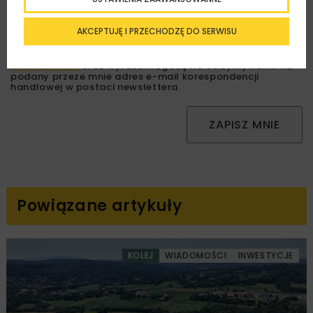
AKCEPTUJĘ I PRZECHODZĘ DO SERWISU
Zapoznałam/em się z
Polityką Prywatności
i
Regulaminem
oraz wyrażam zgodę na otrzymywanie na
podany przeze mnie adres e-mail korespondencji
handlowej w postaci newslettera.
ZAPISZ MNIE
Powiązane artykuły
KOLEJ
WIADOMOŚCI
INWESTYCJE