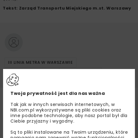
Tekst: Zarząd Transportu Miejskiego m.st. Warszawy
III LINIA METRA W WARSZAWIE
METRO W WARSZAWIE
ZTM WARSZAWA
Twoja prywatność jest dla nas ważna
Tak jak w innych serwisach internetowych, w
NBI.com.pl wykorzystywane są pliki cookies oraz
inne podobne technologie, aby nasz portal był dla
Ciebie przyjazny i wygodny.
Są to pliki instalowane na Twoim urządzeniu, które
pomagają nam zapewnić ważne funkcjonalności