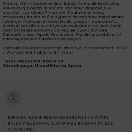
Kładka, której zadaniem jest lepiej skomunikować ulicę
Bolkowską z centrum miasta, ma mieć długość 260
metrów i szerokość 7 metrów. Z założenia nowa
infrastruktura ma być przyjazna szczególnie miłośnikom
rowerów. Powstanie nowej kładki pieszo-rowerowej to
element projektu, w którym przewidziano też powstanie
centrów przesiadkowych w rejonie dworca Opole
Zachodnie oraz Opole Grotowice. Projekt przewiduje też
budowę nowych ścieżek rowerowych.
Kontrakt zakłada realizację inwestycji przed końcem 2020
r. Wartość kontraktu to 24 mln zł.
Tekst: Mostostal Kielce SA
Wizualizacja: Urząd Miasta Opola
BUDOWA KŁADKI PIESZO-ROWEROWEJ NA WYSPĘ
BOLKO PRZEZ KANAŁ ULGI WRAZ Z BUDOWĄ ŚCIEŻKI
ROWEROWEJ