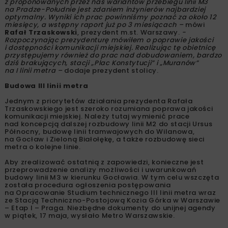
z proponowanych przez nas wariantów przebiegu linii M3
na Pradze-Południe jest zdaniem inżynierów najbardziej
optymalny. Wyniki ich prac powinniśmy poznać za około 12
miesięcy, a wstępny raport już po 3 miesiącach –
mówi
Rafał Trzaskowski
, prezydent m.st. Warszawy.
-
Rozpoczynając prezydenturę mówiłem o poprawie jakości
i dostępności komunikacji miejskiej. Realizując tę obietnicę
przystępujemy również do prac nad dobudowaniem, bardzo
dziś brakujących, stacji „Plac Konstytucji” i „Muranów”
na I linii metra –
dodaje prezydent stolicy.
Budowa III linii metra
Jednym z priorytetów działania prezydenta Rafała
Trzaskowskiego jest szeroko rozumiana poprawa jakości
komunikacji miejskiej. Należy tutaj wymienić prace
nad koncepcją dalszej rozbudowy linii M2 do stacji Ursus
Północny, budowę linii tramwajowych do Wilanowa,
na Gocław i Zieloną Białołękę, a także rozbudowę sieci
metra o kolejne linie.
Aby zrealizować ostatnią z zapowiedzi, konieczne jest
przeprowadzenie analizy możliwości i uwarunkowań
budowy linii M3 w kierunku Gocławia. W tym celu wszczęta
została procedura ogłoszenia postępowania
na Opracowanie Studium technicznego III linii metra wraz
ze Stacją Techniczno-Postojową Kozia Górka w Warszawie
– Etap I – Praga. Niezbędne dokumenty do unijnej agendy
w piątek, 17 maja, wysłało Metro Warszawskie.