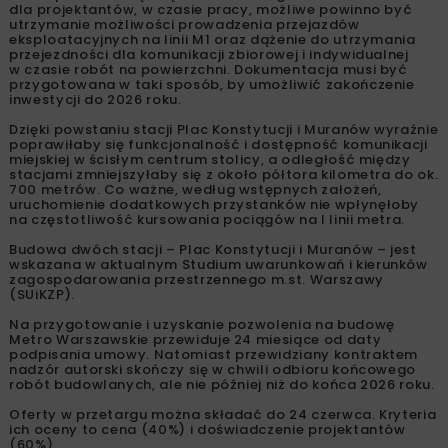
dla projektantów, w czasie pracy, możliwe powinno być
utrzymanie możliwości prowadzenia przejazdów
eksploatacyjnych na linii M1 oraz dążenie do utrzymania
przejezdności dla komunikacji zbiorowej i indywidualnej
w czasie robót na powierzchni. Dokumentacja musi być
przygotowana w taki sposób, by umożliwić zakończenie
inwestycji do 2026 roku.
Dzięki powstaniu stacji Plac Konstytucji i Muranów wyraźnie
poprawiłaby się funkcjonalność i dostępność komunikacji
miejskiej w ścisłym centrum stolicy, a odległość między
stacjami zmniejszyłaby się z około półtora kilometra do ok.
700 metrów. Co ważne, według wstępnych założeń,
uruchomienie dodatkowych przystanków nie wpłynęłoby
na częstotliwość kursowania pociągów na I linii metra.
Budowa dwóch stacji – Plac Konstytucji i Muranów – jest
wskazana w aktualnym Studium uwarunkowań i kierunków
zagospodarowania przestrzennego m.st. Warszawy
(SUiKZP).
Na przygotowanie i uzyskanie pozwolenia na budowę
Metro Warszawskie przewiduje 24 miesiące od daty
podpisania umowy. Natomiast przewidziany kontraktem
nadzór autorski skończy się w chwili odbioru końcowego
robót budowlanych, ale nie później niż do końca 2026 roku.
Oferty w przetargu można składać do 24 czerwca. Kryteria
ich oceny to cena (40%) i doświadczenie projektantów
(60%).