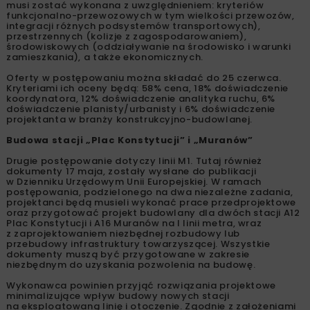
musi zostać wykonana z uwzględnieniem: kryteriów
funkcjonalno-przewozowych w tym wielkości przewozów,
integracji różnych podsystemów transportowych),
przestrzennych (kolizje z zagospodarowaniem),
środowiskowych (oddziaływanie na środowisko i warunki
zamieszkania), a także ekonomicznych.
Oferty w postępowaniu można składać do 25 czerwca.
Kryteriami ich oceny będą: 58% cena, 18% doświadczenie
koordynatora, 12% doświadczenie analityka ruchu, 6%
doświadczenie planisty/urbanisty i 6% doświadczenie
projektanta w branży konstrukcyjno-budowlanej.
Budowa stacji „Plac Konstytucji” i „Muranów”
Drugie postępowanie dotyczy linii M1. Tutaj również
dokumenty 17 maja, zostały wysłane do publikacji
w Dzienniku Urzędowym Unii Europejskiej. W ramach
postępowania, podzielonego na dwa niezależne zadania,
projektanci będą musieli wykonać prace przedprojektowe
oraz przygotować projekt budowlany dla dwóch stacji A12
Plac Konstytucji i A16 Muranów na I linii metra, wraz
z zaprojektowaniem niezbędnej rozbudowy lub
przebudowy infrastruktury towarzyszącej. Wszystkie
dokumenty muszą być przygotowane w zakresie
niezbędnym do uzyskania pozwolenia na budowę.
Wykonawca powinien przyjąć rozwiązania projektowe
minimalizujące wpływ budowy nowych stacji
na eksploatowaną linię i otoczenie. Zgodnie z założeniami