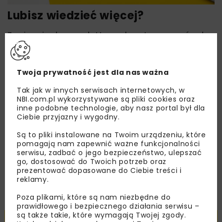
Lubisz wiedzieć więcej?
Zapisz się do newslettera aby otrzymywać od
nas najlepsze informacje branżowe,
zaproszenia na wydarzenia, atrakcyjne oferty i
dedykowane akcje specjalne.
Twoja prywatność jest dla nas ważna
Tak jak w innych serwisach internetowych, w
NBI.com.pl wykorzystywane są pliki cookies oraz
inne podobne technologie, aby nasz portal był dla
Zapoznałam/em się z
Polityką Prywatności
i
Ciebie przyjazny i wygodny.
Regulaminem
oraz wyrażam zgodę na otrzymywanie na
podany przeze mnie adres e-mail korespondencji
Są to pliki instalowane na Twoim urządzeniu, które
handlowej w postaci newslettera.
pomagają nam zapewnić ważne funkcjonalności
serwisu, zadbać o jego bezpieczeństwo, ulepszać
go, dostosować do Twoich potrzeb oraz
ZAPISZ MNIE
prezentować dopasowane do Ciebie treści i
reklamy.
Poza plikami, które są nam niezbędne do
prawidłowego i bezpiecznego działania serwisu –
są także takie, które wymagają Twojej zgody.