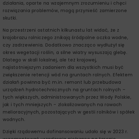
działania, oparte na wzajemnym zrozumieniu i chęci
rozwiązania problemów, mogą przynieść zamierzone
skutki.
Na przestrzeni ostatnich kilkunastu lat widać, że z
krajobrazu rolniczego znikają śródpolne oczka wodne,
czy zadrzewienia. Dodatkowo znacząco wydłużył się
okres wegetacji roślin, a silne wiatry wysuszają glebę.
Dlatego w skali lokalnej, ale też krajowej,
najistotniejszym zadaniem dla wszystkich musi być
zwiększenie retencji wód na gruntach rolnych. Efektem
działań powinna być m.in. remont lub przebudowa
urządzeń hydrotechnicznych na gruntach rolnych –
tych większych, administrowanych przez Wody Polskie,
jak i tych mniejszych – zlokalizowanych na rowach
melioracyjnych, pozostających w gestii rolników i spółek
wodnych.
Dzięki rządowemu dofinansowaniu udało się w 2023 r.
wyremontować urządzenia piętrzące na terenie