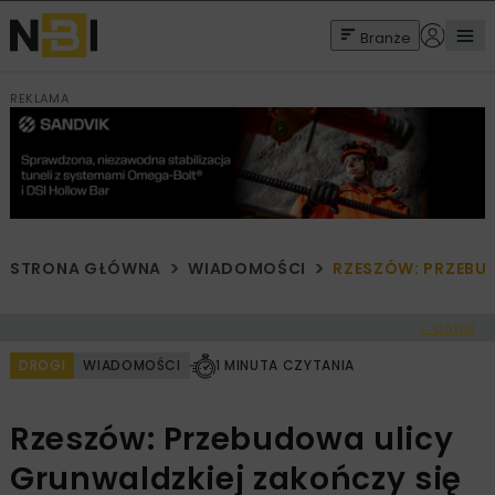
Branże
REKLAMA
STRONA GŁÓWNA
WIADOMOŚCI
RZESZÓW: PRZEBUD
< Cofnij
DROGI
WIADOMOŚCI
1 MINUTA CZYTANIA
Rzeszów: Przebudowa ulicy
Grunwaldzkiej zakończy się