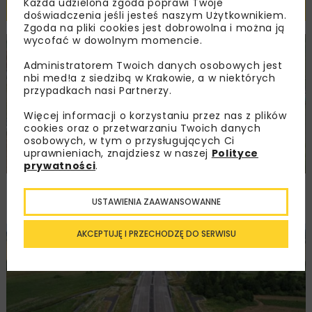
Powiązane artykuły
Każda udzielona zgoda poprawi Twoje
doświadczenia jeśli jesteś naszym Użytkownikiem.
Zgoda na pliki cookies jest dobrowolna i można ją
wycofać w dowolnym momencie.
DROGI
INWESTYCJE
WIADOMOŚCI
Administratorem Twoich danych osobowych jest
nbi med!a z siedzibą w Krakowie, a w niektórych
przypadkach nasi Partnerzy.
Więcej informacji o korzystaniu przez nas z plików
cookies oraz o przetwarzaniu Twoich danych
osobowych, w tym o przysługujących Ci
uprawnieniach, znajdziesz w naszej
Polityce
prywatności
.
Remont nawierzchni na węzłach A4.
Przetarg obejmuje pięć węzłów
USTAWIENIA ZAAWANSOWANNE
AKCEPTUJĘ I PRZECHODZĘ DO SERWISU
DROGI
INWESTYCJE
WIADOMOŚCI