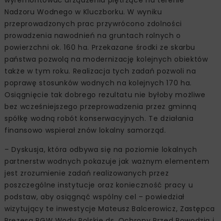
Nadzoru Wodnego w Kluczborku. W wyniku
przeprowadzonych prac przywrócono zdolności
prowadzenia nawodnień na gruntach rolnych o
powierzchni ok. 160 ha. Przekazane środki ze skarbu
państwa pozwolą na modernizację kolejnych obiektów
także w tym roku. Realizacja tych zadań pozwoli na
poprawę stosunków wodnych na kolejnych 170 ha.
Osiągnięcie tak dobrego rezultatu nie byłoby możliwe
bez wcześniejszego przeprowadzenia przez gminną
spółkę wodną robót konserwacyjnych. Te działania
finansowo wspierał znów lokalny samorząd.
– Dyskusja, która odbywa się na poziomie lokalnych
partnerstw wodnych pokazuje jak ważnym elementem
jest zrozumienie zadań realizowanych przez
poszczególne instytucje oraz konieczność pracy u
podstaw, aby osiągnąć wspólny cel – powiedział
wizytujący te inwestycje Mateusz Balcerowicz, Zastępca
Prezesa PGW Wody Polskie ds. Ochrony Przed Powodzią i