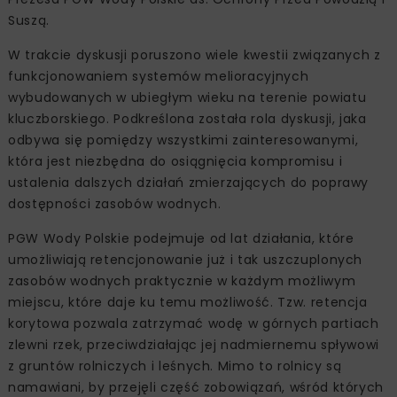
Suszą.
W trakcie dyskusji poruszono wiele kwestii związanych z
funkcjonowaniem systemów melioracyjnych
wybudowanych w ubiegłym wieku na terenie powiatu
kluczborskiego. Podkreślona została rola dyskusji, jaka
odbywa się pomiędzy wszystkimi zainteresowanymi,
która jest niezbędna do osiągnięcia kompromisu i
ustalenia dalszych działań zmierzających do poprawy
dostępności zasobów wodnych.
PGW Wody Polskie podejmuje od lat działania, które
umożliwiają retencjonowanie już i tak uszczuplonych
zasobów wodnych praktycznie w każdym możliwym
miejscu, które daje ku temu możliwość. Tzw. retencja
korytowa pozwala zatrzymać wodę w górnych partiach
zlewni rzek, przeciwdziałając jej nadmiernemu spływowi
z gruntów rolniczych i leśnych. Mimo to rolnicy są
namawiani, by przejęli część zobowiązań, wśród których