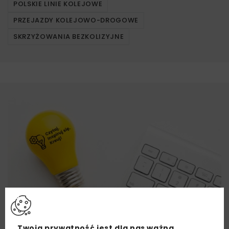
POLSKIE LINIE KOLEJOWE
PRZEJAZDY KOLEJOWO-DROGOWE
SKRZYŻOWANIA BEZKOLIZYJNE
Twoja prywatność jest dla nas ważna