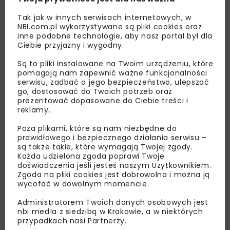
Tak jak w innych serwisach internetowych, w
NBI.com.pl wykorzystywane są pliki cookies oraz
inne podobne technologie, aby nasz portal był dla
Ciebie przyjazny i wygodny.
Są to pliki instalowane na Twoim urządzeniu, które
pomagają nam zapewnić ważne funkcjonalności
Lubisz wiedzieć więcej?
serwisu, zadbać o jego bezpieczeństwo, ulepszać
go, dostosować do Twoich potrzeb oraz
prezentować dopasowane do Ciebie treści i
Zapisz się do newslettera aby otrzymywać od
reklamy.
nas najlepsze informacje branżowe,
zaproszenia na wydarzenia, atrakcyjne oferty i
Poza plikami, które są nam niezbędne do
dedykowane akcje specjalne.
prawidłowego i bezpiecznego działania serwisu –
są także takie, które wymagają Twojej zgody.
Każda udzielona zgoda poprawi Twoje
doświadczenia jeśli jesteś naszym Użytkownikiem.
Zgoda na pliki cookies jest dobrowolna i można ją
wycofać w dowolnym momencie.
Zapoznałam/em się z
Polityką Prywatności
i
Regulaminem
oraz wyrażam zgodę na otrzymywanie na
Administratorem Twoich danych osobowych jest
podany przeze mnie adres e-mail korespondencji
handlowej w postaci newslettera.
nbi med!a z siedzibą w Krakowie, a w niektórych
przypadkach nasi Partnerzy.