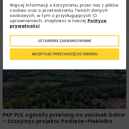
ZAPISZ MNIE
Więcej informacji o korzystaniu przez nas z plików
cookies oraz o przetwarzaniu Twoich danych
osobowych, w tym o przysługujących Ci
uprawnieniach, znajdziesz w naszej
Polityce
prywatności
.
Powiązane artykuły
USTAWIENIA ZAAWANSOWANNE
AKCEPTUJĘ I PRZECHODZĘ DO SERWISU
KOLEJ
WIADOMOŚCI
INWESTYCJE
PKP PLK ogłosiły przetarg na odcinek Gdów
– Szczyrzyc projektu Podłęże–Piekiełko