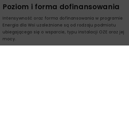
Poziom i forma dofinansowania
Intensywność oraz forma dofinansowania w programie
Energia dla Wsi uzależnione są od rodzaju podmiotu
ubiegającego się o wsparcie, typu instalacji OZE oraz jej
mocy.
Dotacje mogą wynosić od 45% do 65% kosztów
kwalifikowanych w przypadku biogazowni i elektrowni
wodnych. Uzupełnieniem wsparcia są pożyczki, które
mogą pokryć maksymalnie do 100% kosztów
kwalifikowanych realizowanego projektu.
Źródło:
Narodowy Fundusz Ochrony Środowiska i
Gospodarki Wodnej
BIOGAZOWNIE
ENERGETYKA ODNAWIALNA
ENERGIA DLA WSI
FOTOWOLTAIKA