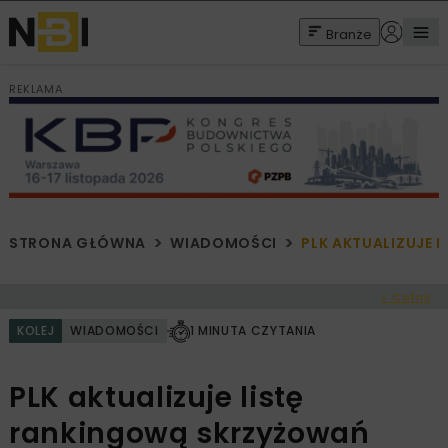
Branże
REKLAMA
STRONA GŁÓWNA
WIADOMOŚCI
PLK AKTUALIZUJE 
< Cofnij
KOLEJ
WIADOMOŚCI
1 MINUTA CZYTANIA
PLK aktualizuje listę
rankingową skrzyżowań