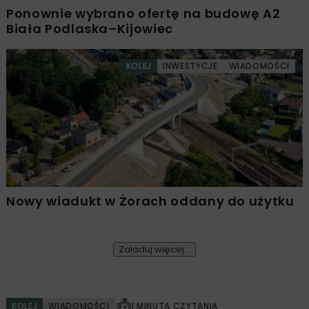
Ponownie wybrano ofertę na budowę A2
Biała Podlaska–Kijowiec
KOLEJ
INWESTYCJE
WIADOMOŚCI
Nowy wiadukt w Żorach oddany do użytku
Załaduj więcej...
KOLEJ
WIADOMOŚCI
1 MINUTA CZYTANIA