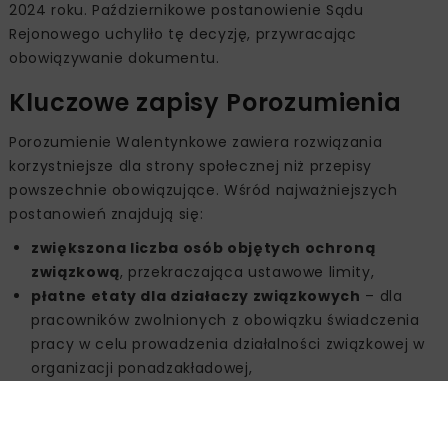
2024 roku. Październikowe postanowienie Sądu
Rejonowego uchyliło tę decyzję, przywracając
obowiązywanie dokumentu.
Kluczowe zapisy Porozumienia
Porozumienie Walentynkowe zawiera rozwiązania
korzystniejsze dla strony społecznej niż przepisy
powszechnie obowiązujące. Wśród najważniejszych
postanowień znajdują się:
zwiększona liczba osób objętych ochroną
związkową
, przekraczająca ustawowe limity,
płatne etaty dla działaczy związkowych
– dla
pracowników zwolnionych z obowiązku świadczenia
pracy w celu prowadzenia działalności związkowej w
organizacji ponadzakładowej,
zapewnienie warunków do działalności
związkowej
, w tym udostępnienie pomieszczeń dla
ponadzakładowych organizacji związkowych.