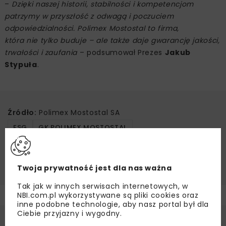
–
Dzięki naszej historii, stabilności i kompetencjom
patrzymy w przyszłość z odwagą i poczuciem
odpowiedzialności. Polimex Mostostal to firma,
która nie tylko buduje – ale także daje gwarancję jakości,
trwałości i zaufania
– podsumował Prezes
Jakub
Stypuła
.
Źródło:
Polimex Mostostal SA
ESG
GK POLIMEX MOSTOSTAL
POLIMEX MOSTOSTAL
STRATEGIA ROZWOJU
TRANSFORMACJA 4.0
Twoja prywatność jest dla nas ważna
Tak jak w innych serwisach internetowych, w
NBI.com.pl wykorzystywane są pliki cookies oraz
inne podobne technologie, aby nasz portal był dla
Ciebie przyjazny i wygodny.