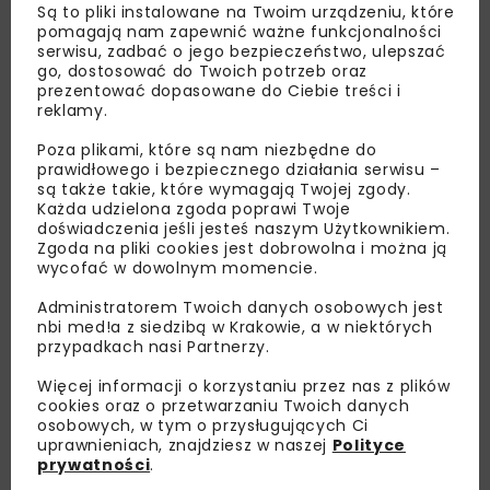
Są to pliki instalowane na Twoim urządzeniu, które
pomagają nam zapewnić ważne funkcjonalności
serwisu, zadbać o jego bezpieczeństwo, ulepszać
go, dostosować do Twoich potrzeb oraz
prezentować dopasowane do Ciebie treści i
reklamy.
Poza plikami, które są nam niezbędne do
prawidłowego i bezpiecznego działania serwisu –
są także takie, które wymagają Twojej zgody.
Każda udzielona zgoda poprawi Twoje
doświadczenia jeśli jesteś naszym Użytkownikiem.
Zgoda na pliki cookies jest dobrowolna i można ją
wycofać w dowolnym momencie.
Administratorem Twoich danych osobowych jest
nbi med!a z siedzibą w Krakowie, a w niektórych
przypadkach nasi Partnerzy.
Więcej informacji o korzystaniu przez nas z plików
cookies oraz o przetwarzaniu Twoich danych
osobowych, w tym o przysługujących Ci
Lubisz wiedzieć więcej?
uprawnieniach, znajdziesz w naszej
Polityce
prywatności
.
Zapisz się do newslettera aby otrzymywać od