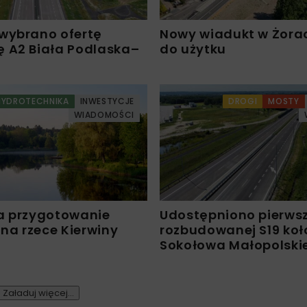
wybrano ofertę
Nowy wiadukt w Żora
 A2 Biała Podlaska–
do użytku
HYDROTECHNIKA
INWESTYCJE
DROGI
MOSTY
WIADOMOŚCI
a przygotowanie
Udostępniono pierws
 na rzece Kierwiny
rozbudowanej S19 koł
Sokołowa Małopolski
Załaduj więcej...