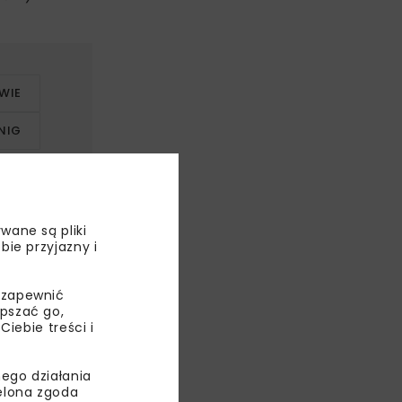
WIE
NIG
wane są pliki
bie przyjazny i
 zapewnić
epszać go,
ebie treści i
ego działania
ielona zgoda