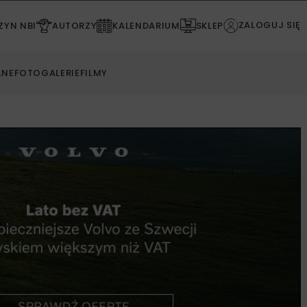
ZALOGUJ SIĘ
YN NBI
AUTORZY
KALENDARIUM
SKLEP
LNE
FOTOGALERIE
FILMY