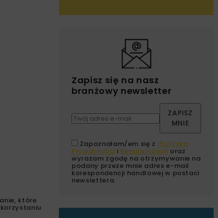
Zapisz się na nasz
branżowy newsletter
ZAPISZ
MNIE
Zapoznałam/em się z
Polityką
Prywatności
i
Regulaminem
oraz
wyrażam zgodę na otrzymywanie na
podany przeze mnie adres e-mail
korespondencji handlowej w postaci
newslettera.
anie, które
korzystaniu