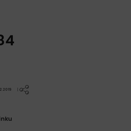
84
2.2019
inku