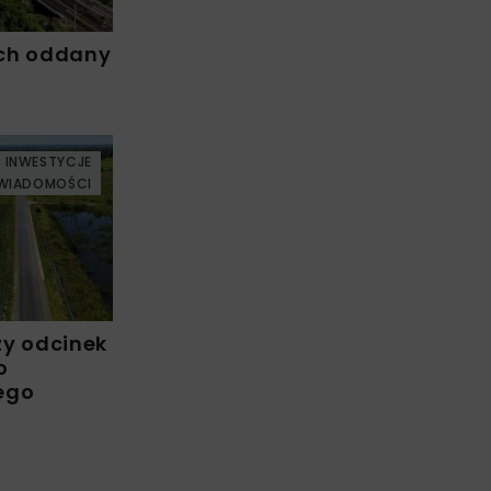
ch oddany
INWESTYCJE
WIADOMOŚCI
zy odcinek
o
ego