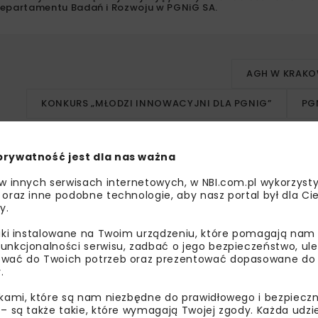
 Departamentu Badań i Rozwoju w PGNiG SA.
AGH W KRAKO
KONKURS „MŁODZI INNOWACYJNI DLA PGNIG”
PG
prywatność jest dla nas ważna
 w innych serwisach internetowych, w NBI.com.pl wykorzysty
 oraz inne podobne technologie, aby nasz portal był dla Cie
bisz wiedzieć więcej?
y.
liki instalowane na Twoim urządzeniu, które pomagają nam
sz się do newslettera aby otrzymywać od nas
unkcjonalności serwisu, zadbać o jego bezpieczeństwo, ul
wać do Twoich potrzeb oraz prezentować dopasowane do Ci
psze informacje branżowe, zaproszenia na
.
zenia, atrakcyjne oferty i dedykowane akcje
alne.
ikami, które są nam niezbędne do prawidłowego i bezpieczn
 – są także takie, które wymagają Twojej zgody. Każda udz