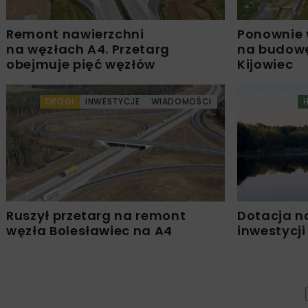
Remont nawierzchni
Ponownie 
na węzłach A4. Przetarg
na budowę
obejmuje pięć węzłów
Kijowiec
DROGI
INWESTYCJE
WIADOMOŚCI
Ruszył przetarg na remont
Dotacja n
węzła Bolesławiec na A4
inwestycji