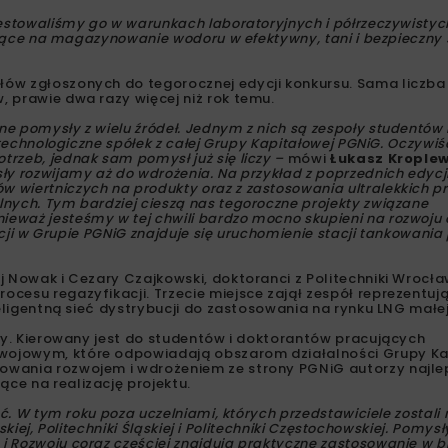
estowaliśmy go w warunkach laboratoryjnych i półrzeczywistych
lające na magazynowanie wodoru w efektywny, tani i bezpieczny
ów zgłoszonych do tegorocznej edycji konkursu. Sama liczba
 prawie dwa razy więcej niż rok temu.
e pomysły z wielu źródeł. Jednym z nich są zespoły studentów 
technologiczne spółek z całej Grupy Kapitałowej PGNiG. Oczywiś
rzeb, jednak sam pomysł już się liczy –
mówi
Łukasz Kroplew
ły rozwijamy aż do wdrożenia. Na przykład z poprzednich edycj
 wiertniczych na produkty oraz z zastosowania ultralekkich 
nych. Tym bardziej cieszą nas tegoroczne projekty związane
eważ jesteśmy w tej chwili bardzo mocno skupieni na rozwoju
acji w Grupie PGNiG znajduje się uruchomienie stacji tankowani
 Nowak i Cezary Czajkowski, doktoranci z Politechniki Wrocław
cesu regazyfikacji. Trzecie miejsce zajął zespół reprezentu
eligentną sieć dystrybucji do zastosowania na rynku LNG małej 
ąty. Kierowany jest do studentów i doktorantów pracujących
wojowym, które odpowiadają obszarom działalności Grupy Ka
owania rozwojem i wdrożeniem ze strony PGNiG autorzy najl
ce na realizację projektu.
ć. W tym roku poza uczelniami, których przedstawiciele zostali
kiej, Politechniki Śląskiej i Politechniki Częstochowskiej. Pomysł
 Rozwoju coraz częściej znajdują praktyczne zastosowanie w b