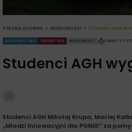
STRONA GŁÓWNA
WIADOMOŚCI
STUDENCI AGH WY
BUDOWNICTWO
ENERGETYKA
WIADOMOŚCI
2 MINUTY CZY
Studenci AGH wyg
Studenci AGH Mikołaj Krupa, Maciej Kalk
„Młodzi Innowacyjni dla PGNiG” za pom