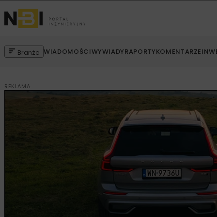
WIADOMOŚCI
WYWIADY
RAPORTY
KOMENTARZE
INW
Branże
REKLAMA