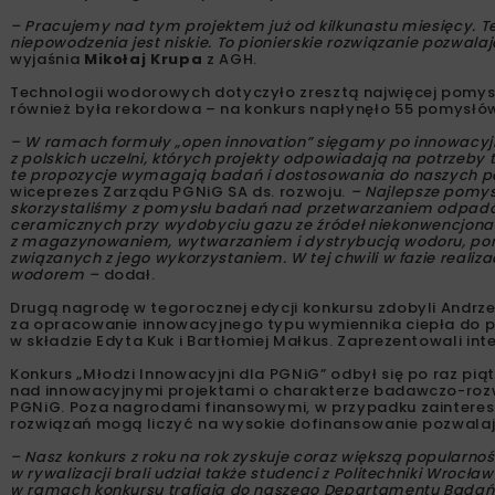
– Pracujemy nad tym projektem już od kilkunastu miesięcy. T
niepowodzenia jest niskie. To pionierskie rozwiązanie pozwa
wyjaśnia
Mikołaj Krupa
z AGH.
Technologii wodorowych dotyczyło zresztą najwięcej pomysł
również była rekordowa – na konkurs napłynęło 55 pomysłów,
– W ramach formuły „open innovation” sięgamy po innowacyjn
z polskich uczelni, których projekty odpowiadają na potrzeby 
te propozycje wymagają badań i dostosowania do naszych pot
wiceprezes Zarządu PGNiG SA ds. rozwoju.
– Najlepsze pomys
skorzystaliśmy z pomysłu badań nad przetwarzaniem odpadów
ceramicznych przy wydobyciu gazu ze źródeł niekonwencjonal
z magazynowaniem, wytwarzaniem i dystrybucją wodoru, poni
związanych z jego wykorzystaniem. W tej chwili w fazie realiz
wodorem –
dodał.
Drugą nagrodę w tegorocznej edycji konkursu zdobyli Andrzej
za opracowanie innowacyjnego typu wymiennika ciepła do pro
w składzie Edyta Kuk i Bartłomiej Małkus. Zaprezentowali int
Konkurs „Młodzi Innowacyjni dla PGNiG” odbył się po raz pi
nad innowacyjnymi projektami o charakterze badawczo-roz
PGNiG. Poza nagrodami finansowymi, w przypadku zainteres
rozwiązań mogą liczyć na wysokie dofinansowanie pozwalają
– Nasz konkurs z roku na rok zyskuje coraz większą popularnoś
w rywalizacji brali udział także studenci z Politechniki Wrocławs
w ramach konkursu trafiają do naszego Departamentu Badań i