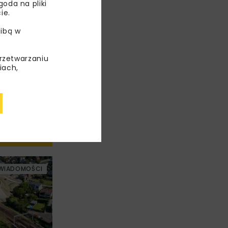
oda na pliki
ie.
ibą w
przetwarzaniu
iach,
WIADOMOŚCI