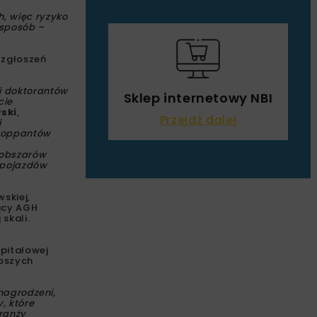
, więc ryzyko
 sposób –
 zgłoszeń
i doktorantów
Sklep internetowy NBI
cie
ski
,
Przejdź dalej
i
proppantów
 obszarów
a pojazdów
skiej,
jący AGH
skali.
pitałowej
epszych
 nagrodzeni,
y, które
ranży