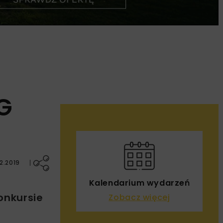
G
2.2019
Kalendarium wydarzeń
onkursie
Zobacz więcej