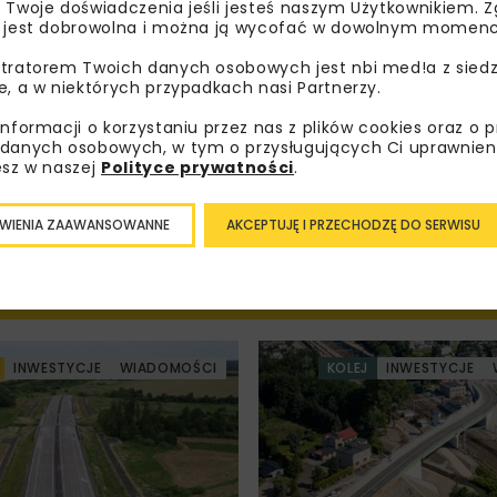
 Twoje doświadczenia jeśli jesteś naszym Użytkownikiem. Zg
 jest dobrowolna i można ją wycofać w dowolnym momenc
tratorem Twoich danych osobowych jest nbi med!a z siedz
oznałam/em się z
Polityką Prywatności
i
Regulaminem
oraz
am zgodę na otrzymywanie na podany przeze mnie adres e-
e, a w niektórych przypadkach nasi Partnerzy.
orespondencji handlowej w postaci newslettera.
informacji o korzystaniu przez nas z plików cookies oraz o 
danych osobowych, w tym o przysługujących Ci uprawnien
ZAPISZ MNIE
esz w naszej
Polityce prywatności
.
WIENIA ZAAWANSOWANNE
AKCEPTUJĘ I PRZECHODZĘ DO SERWISU
INWESTYCJE
WIADOMOŚCI
KOLEJ
INWESTYCJE