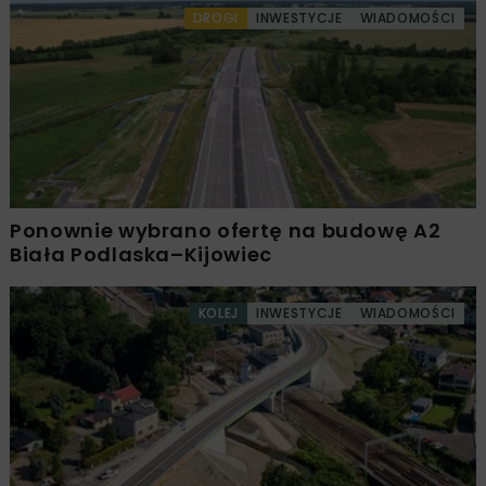
DROGI
INWESTYCJE
WIADOMOŚCI
Ponownie wybrano ofertę na budowę A2
Biała Podlaska–Kijowiec
KOLEJ
INWESTYCJE
WIADOMOŚCI