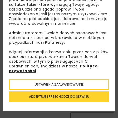
są także takie, które wymagają Twojej zgody.
Każda udzielona zgoda poprawi Twoje
doświadczenia jeśli jesteś naszym Użytkownikiem.
Zgoda na pliki cookies jest dobrowolna i można ją
wycofać w dowolnym momencie.
Administratorem Twoich danych osobowych jest
nbi med!a z siedzibą w Krakowie, a w niektórych
Lubisz wiedzieć więcej?
przypadkach nasi Partnerzy.
Zapisz się do newslettera aby otrzymywać od
Więcej informacji o korzystaniu przez nas z plików
nas najlepsze informacje branżowe,
cookies oraz o przetwarzaniu Twoich danych
osobowych, w tym o przysługujących Ci
zaproszenia na wydarzenia, atrakcyjne oferty i
uprawnieniach, znajdziesz w naszej
Polityce
dedykowane akcje specjalne.
prywatności
.
USTAWIENIA ZAAWANSOWANNE
Zapoznałam/em się z
Polityką Prywatności
i
AKCEPTUJĘ I PRZECHODZĘ DO SERWISU
Regulaminem
oraz wyrażam zgodę na otrzymywanie na
podany przeze mnie adres e-mail korespondencji
handlowej w postaci newslettera.