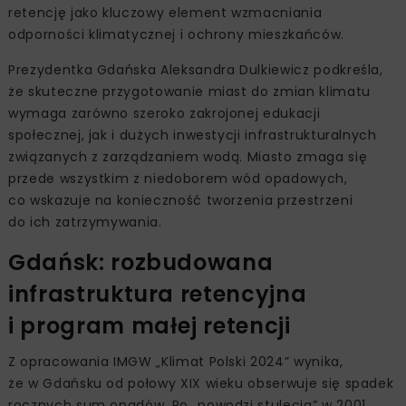
retencję jako kluczowy element wzmacniania
odporności klimatycznej i ochrony mieszkańców.
Prezydentka Gdańska Aleksandra Dulkiewicz podkreśla,
że skuteczne przygotowanie miast do zmian klimatu
wymaga zarówno szeroko zakrojonej edukacji
społecznej, jak i dużych inwestycji infrastrukturalnych
związanych z zarządzaniem wodą. Miasto zmaga się
przede wszystkim z niedoborem wód opadowych,
co wskazuje na konieczność tworzenia przestrzeni
do ich zatrzymywania.
Gdańsk: rozbudowana
infrastruktura retencyjna
i program małej retencji
Z opracowania IMGW „Klimat Polski 2024” wynika,
że w Gdańsku od połowy XIX wieku obserwuje się spadek
rocznych sum opadów. Po „powodzi stulecia” w 2001