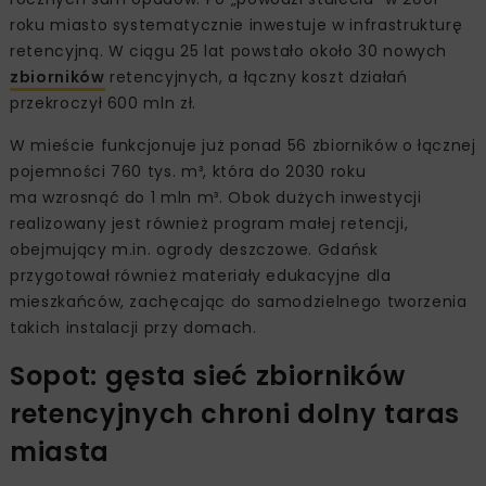
roku miasto systematycznie inwestuje w infrastrukturę
retencyjną. W ciągu 25 lat powstało około 30 nowych
zbiorników
retencyjnych, a łączny koszt działań
przekroczył 600 mln zł.
W mieście funkcjonuje już ponad 56 zbiorników o łącznej
pojemności 760 tys. m³, która do 2030 roku
ma wzrosnąć do 1 mln m³. Obok dużych inwestycji
realizowany jest również program małej retencji,
obejmujący m.in. ogrody deszczowe. Gdańsk
przygotował również materiały edukacyjne dla
mieszkańców, zachęcając do samodzielnego tworzenia
takich instalacji przy domach.
Sopot: gęsta sieć zbiorników
retencyjnych chroni dolny taras
miasta