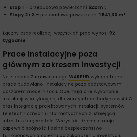
Etap 1
– przebudowa powierzchni
622 m²
,
Etapy 2 i 3
– przebudowa powierzchni
1 541,30 m²
.
Łączny czas realizacji wszystkich prac wynosi
92
tygodnie
.
Prace instalacyjne poza
głównym zakresem inwestycji
Na zlecenie Zamawiającego
WARBUD
wykona także
prace budowlano-instalacyjne poza podstawowym
obszarem modernizacji. Obejmują one wykonanie
instalacji wentylacyjnej dla wentylatorni budynków A i C
oraz integrację projektowanych instalacji, systemów
teletechnicznych i informatycznych z istniejącą
infrastrukturą szpitala. Wszystkie działania mają
zapewnić spójność i pełne bezpieczeństwo
funkcjonowania obiektu po zakończeniu inwestycji.