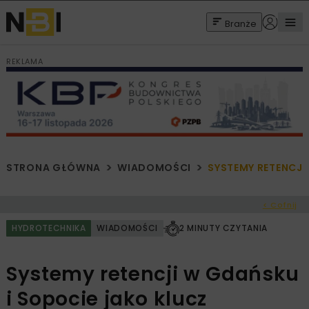
Branże
REKLAMA
STRONA GŁÓWNA
WIADOMOŚCI
SYSTEMY RETENCJI
< Cofnij
HYDROTECHNIKA
WIADOMOŚCI
2 MINUTY CZYTANIA
Systemy retencji w Gdańsku
i Sopocie jako klucz