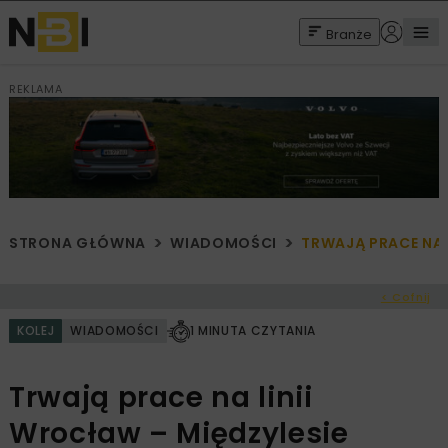
Branże
REKLAMA
STRONA GŁÓWNA
WIADOMOŚCI
TRWAJĄ PRACE NA 
< Cofnij
KOLEJ
WIADOMOŚCI
1 MINUTA CZYTANIA
Trwają prace na linii
Wrocław – Międzylesie