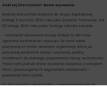
Andrzej Sterczyński: Nowe wyzwania
Andrzej Sterczyński dołączył do Grupy Kapitałowej
Unibep 2 stycznia 2024 roku jako dyrektor finansowy. Od
20 lutego 2024 roku pełni funkcję członka zarządu.
– Możliwość kierowania Grupą Unibep to dla mnie
ogromne wyróżnienie i zaszczyt. Za nami wiele
pozytywnych zmian wewnątrz organizacji, które już
przynoszą konkretne efekty i stanowią solidny
fundament do dalszego poprawiania naszej rentowności.
Przed nami jednak liczne wyzwania związane z rozwojem
firmy i poszczególnych segmentów działalności –
powiedział Sterczyński.
Do kluczowych celów krótko- i średnioterminowych
grupy należy dalsza poprawa rentowności, odbudowa
zdolności inwestycyjnych i rozwijanie działalności w
nowych obszarach.