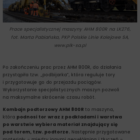
Prace specjalistycznej maszyny AHM 800R na LK276,
fot. Marta Pabiańska, PKP Polskie Linie Kolejowe SA,
www.plk-sa.pl
Po zakończeniu prac przez AHM 800R, do działania
przystąpiła tzw. „podbijarka”, która reguluje tory
i przygotowuje go do przejazdu pociągów.
Wykorzystanie specjalistycznych maszyn pozwoli
na maksymalne skrócenie czasu robót.
Kombajn podtorzowy AHM 800R
to maszyna,
która
podnosi tor wraz z podkładami i warstwa
po warstwie wybiera materiał znajdujący się
pod torem, tzw. podtorze.
Następnie przygotowane
materiały – między innymi geowłóknina i tłuczeń –