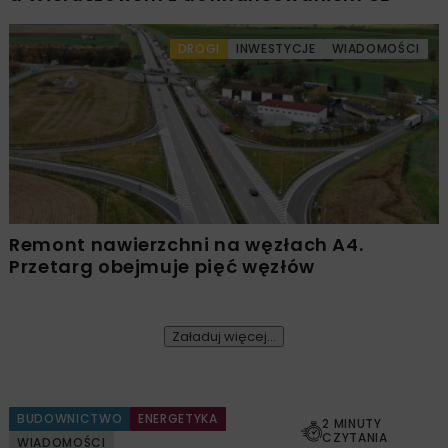
DROGI
INWESTYCJE
WIADOMOŚCI
Remont nawierzchni na węzłach A4.
Przetarg obejmuje pięć węzłów
Załaduj więcej...
BUDOWNICTWO
ENERGETYKA
2 MINUTY
CZYTANIA
WIADOMOŚCI