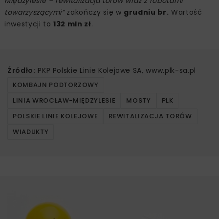
Międzylesie – rewitalizacja torów wraz z robotami
towarzyszącymi”
zakończy się w
grudniu br.
Wartość
inwestycji to
132 mln zł
.
Źródło:
PKP Polskie Linie Kolejowe SA, www.plk-sa.pl
KOMBAJN PODTORZOWY
LINIA WROCŁAW-MIĘDZYLESIE
MOSTY
PLK
POLSKIE LINIE KOLEJOWE
REWITALIZACJA TORÓW
WIADUKTY