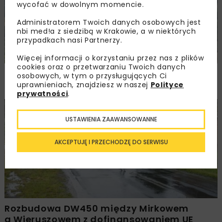
wycofać w dowolnym momencie.
Administratorem Twoich danych osobowych jest
nbi med!a z siedzibą w Krakowie, a w niektórych
przypadkach nasi Partnerzy.
Więcej informacji o korzystaniu przez nas z plików
cookies oraz o przetwarzaniu Twoich danych
PKP PLK ogłosiły przetarg na odcinek Gdów
osobowych, w tym o przysługujących Ci
– Szczyrzyc projektu Podłęże–Piekiełko
uprawnieniach, znajdziesz w naszej
Polityce
prywatności
.
DROGI
INWESTYCJE
WIADOMOŚCI
USTAWIENIA ZAAWANSOWANNE
AKCEPTUJĘ I PRZECHODZĘ DO SERWISU
Rozbudowa DW450 między Mirkowem
a Wieruszowem z dofinansowaniem UE