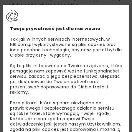
dedykowane akcje specjalne.
Twoja prywatność jest dla nas ważna
Zapoznałam/em się z
Polityką Prywatności
i
Regulaminem
oraz wyrażam zgodę na otrzymywanie na
Tak jak w innych serwisach internetowych, w
podany przeze mnie adres e-mail korespondencji
NBI.com.pl wykorzystywane są pliki cookies oraz
handlowej w postaci newslettera.
inne podobne technologie, aby nasz portal był dla
Ciebie przyjazny i wygodny.
ZAPISZ MNIE
Są to pliki instalowane na Twoim urządzeniu, które
pomagają nam zapewnić ważne funkcjonalności
serwisu, zadbać o jego bezpieczeństwo, ulepszać
go, dostosować do Twoich potrzeb oraz
prezentować dopasowane do Ciebie treści i
reklamy.
Powiązane artykuły
Poza plikami, które są nam niezbędne do
prawidłowego i bezpiecznego działania serwisu –
są także takie, które wymagają Twojej zgody.
KOLEJ
WIADOMOŚCI
INWESTYCJE
Każda udzielona zgoda poprawi Twoje
doświadczenia jeśli jesteś naszym Użytkownikiem.
Zgoda na pliki cookies jest dobrowolna i można ją