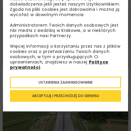
doświadczenia jeśli jesteś naszym Użytkownikiem.
Zgoda na pliki cookies jest dobrowolna i można ją
wycofać w dowolnym momencie.
DROGI
INWESTYCJE
WIADOMOŚCI
Administratorem Twoich danych osobowych jest
nbi med!a z siedzibą w Krakowie, a w niektórych
przypadkach nasi Partnerzy.
Więcej informacji o korzystaniu przez nas z plików
cookies oraz o przetwarzaniu Twoich danych
osobowych, w tym o przysługujących Ci
uprawnieniach, znajdziesz w naszej
Polityce
prywatności
.
Remont nawierzchni na węzłach A4.
Przetarg obejmuje pięć węzłów
USTAWIENIA ZAAWANSOWANNE
AKCEPTUJĘ I PRZECHODZĘ DO SERWISU
DROGI
INWESTYCJE
WIADOMOŚCI