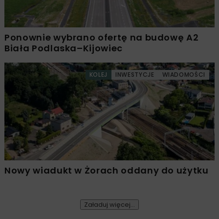
Ponownie wybrano ofertę na budowę A2
Biała Podlaska–Kijowiec
KOLEJ
INWESTYCJE
WIADOMOŚCI
Nowy wiadukt w Żorach oddany do użytku
Załaduj więcej...