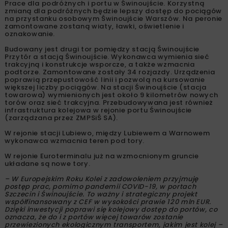
Prace dla podróżnych i portu w Świnoujście. Korzystną
zmianą dla podróżnych będzie lepszy dostęp do pociągów
na przystanku osobowym Świnoujście Warszów. Na peronie
zamontowane zostaną wiaty, ławki, oświetlenie i
oznakowanie.
Budowany jest drugi tor pomiędzy stacją Świnoujście
Przytór a stacją Świnoujście. Wykonawca wymienia sieć
trakcyjną i konstrukcje wsporcze, a także wzmacnia
podtorze. Zamontowane zostały 34 rozjazdy. Urządzenia
poprawią przepustowość linii i pozwolą na kursowanie
większej liczby pociągów. Na stacji Świnoujście (stacja
towarowa) wymienionych jest około 9 kilometrów nowych
torów oraz sieć trakcyjna. Przebudowywana jest również
infrastruktura kolejowa w rejonie portu Świnoujście
(zarządzana przez ZMPSiŚ SA).
W rejonie stacji Lubiewo, między Lubiewem a Warnowem
wykonawca wzmacnia teren pod tory.
W rejonie Euroterminalu już na wzmocnionym gruncie
układane są nowe tory.
– W Europejskim Roku Kolei z zadowoleniem przyjmuję
postęp prac, pomimo pandemii COVID-19, w portach
Szczecin i Świnoujście. To ważny i strategiczny projekt
współfinansowany z CEF w wysokości prawie 120 mln EUR.
Dzięki inwestycji poprawi się kolejowy dostęp do portów, co
oznacza, że do i z portów więcej towarów zostanie
przewiezionych ekologicznym transportem, jakim jest kolej –