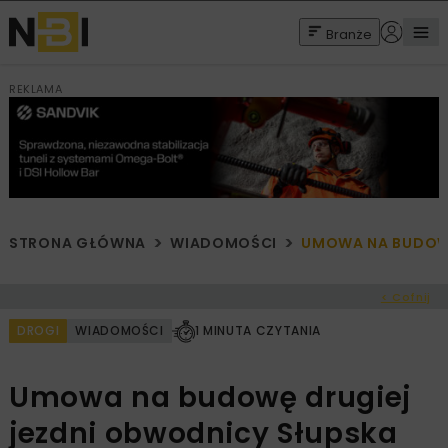
Branże
REKLAMA
STRONA GŁÓWNA
WIADOMOŚCI
UMOWA NA BUDOWĘ
< Cofnij
DROGI
WIADOMOŚCI
1 MINUTA CZYTANIA
Umowa na budowę drugiej
jezdni obwodnicy Słupska