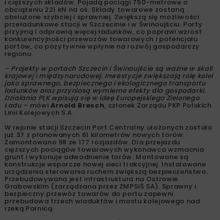
i cięższych składów. Pojadą pociągi 750-metrowe o
obciążeniu 221 kN na oś. Składy towarowe zostaną
obsłużone szybciej i sprawniej. Zwiększą się możliwości
przeładunkowe stacji w Szczecinie i w Świnoujściu. Porty
przyjmą i odprawią więcej ładunków, co poprawi wzrost
konkurencyjności przewozów towarowych i potencjału
portów, co pozytywnie wpłynie na rozwój gospodarczy
regionu.
– Projekty w portach Szczecin i Świnoujście są ważne w skali
krajowej i międzynarodowej. Inwestycje zwiększają rolę kolei
jako sprawnego, bezpiecznego i ekologicznego transportu
ładunków oraz przyniosą wymierne efekty dla gospodarki.
Działania PLK wpisują się w ideę Europejskiego Zielonego
Ładu –
mówi
Arnold Bresch
, członek Zarządu PKP Polskich
Linii Kolejowych S.A.
W rejonie stacji Szczecin Port Centralny ułożonych zostało
już 37 z planowanych 61 kilometrów nowych torów.
Zamontowano 98 ze 177 rozjazdów. Dla przejazdu
cięższych pociągów towarowych wykonawca wzmacnia
grunt i wykonuje odwodnienie torów. Montowane są
konstrukcje wsporcze nowej sieci trakcyjnej. Instalowane
urządzenia sterowania ruchem zwiększą bezpieczeństwo.
Przebudowywana jest infrastruktura na Ostrowie
Grabowskim (zarządzana przez ZMPSiŚ SA). Sprawny i
bezpieczny przewóz towarów do portu zapewni
przebudowa trzech wiaduktów i mostu kolejowego nad
rzeką Parnicą.