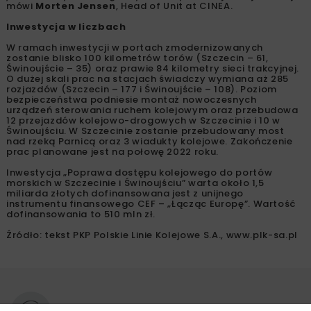
mówi
Morten Jensen
, Head of Unit at CINEA.
Inwestycja w liczbach
W ramach inwestycji w portach zmodernizowanych
zostanie blisko 100 kilometrów torów (Szczecin – 61,
Świnoujście – 35) oraz prawie 84 kilometry sieci trakcyjnej.
O dużej skali prac na stacjach świadczy wymiana aż 285
rozjazdów (Szczecin – 177 i Świnoujście – 108). Poziom
bezpieczeństwa podniesie montaż nowoczesnych
urządzeń sterowania ruchem kolejowym oraz przebudowa
12 przejazdów kolejowo-drogowych w Szczecinie i 10 w
Świnoujściu. W Szczecinie zostanie przebudowany most
nad rzeką Parnicą oraz 3 wiadukty kolejowe. Zakończenie
prac planowane jest na połowę 2022 roku.
Inwestycja „Poprawa dostępu kolejowego do portów
morskich w Szczecinie i Świnoujściu” warta około 1,5
miliarda złotych dofinansowana jest z unijnego
instrumentu finansowego CEF – „Łącząc Europę”. Wartość
dofinansowania to 510 mln zł.
Źródło: tekst PKP Polskie Linie Kolejowe S.A., www.plk-sa.pl