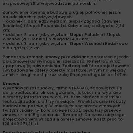
ekspresowej S6 w województwie pomorskim.
Zamówienie obejmuje budowę drugiej, północnej, jezdni
na odcinkach międzywęzłowych:
- odcinek 1: pomiędzy węzłami Słupsk Zachód (dawniej
Reblinko) i Słupsk Południe (d. Kobylnica) o długości 2,34
km;
- odcinek 2: pomiędzy węzłami Słupsk Południe i Słupsk
Wschód (d. Głobino) o długości 4,97 km;
- odcinek 3: pomiędzy węzłami Słupsk Wschód i Redzikowo
o długości 2,2 km.
Ponadto w ramach umowy przewidziano poszerzenie jezdni
południowej do wymaganej szerokości 10 metrów wraz
z poprawą jej odwodnienia. Zostaną także zaprojektowane
i wybudowane cztery obiekty mostowe, w tym największy
z nich - drugi most przez rzekę Słupię o długości ok. 147 m.
Umowa
Wykonawca rozbudowy, firma STRABAG, zobowiązał się
do przedłużenia okresu gwarancji jakości na wybrane
elementy infrastruktury o 5 lat oraz skrócenie terminu
realizacji zadania o trzy miesiące. Projektowanie i roboty
budowlane potrwają 38 miesięcy bez przerw zimowych
(w tym czasie, tylko w okresie robót, będą trzy przerwy
zimowe - od 15 grudnia do 15 marca). Do czasu objętego
projektowaniem wlicza się okresy zimowe. Koszt prac to
128 440 271,21 zł.
Dodatkowe środki z budżetu państwa