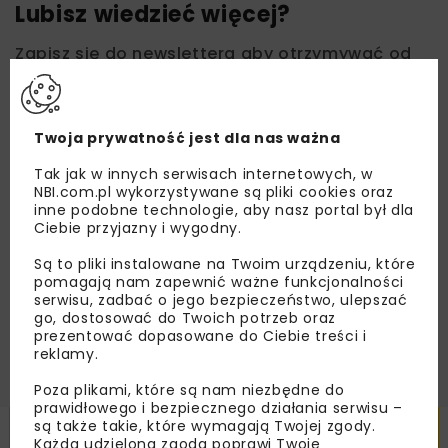
Lubisz wiedzieć więcej?
Zapisz się do newslettera aby otrzymywać od
nas najlepsze informacje branżowe,
zaproszenia na wydarzenia, atrakcyjne oferty i
dedykowane akcje specjalne.
Twoja prywatność jest dla nas ważna
Tak jak w innych serwisach internetowych, w
NBI.com.pl wykorzystywane są pliki cookies oraz
inne podobne technologie, aby nasz portal był dla
Zapoznałam/em się z
Polityką Prywatności
i
Ciebie przyjazny i wygodny.
Regulaminem
oraz wyrażam zgodę na otrzymywanie na
podany przeze mnie adres e-mail korespondencji
Są to pliki instalowane na Twoim urządzeniu, które
handlowej w postaci newslettera.
pomagają nam zapewnić ważne funkcjonalności
serwisu, zadbać o jego bezpieczeństwo, ulepszać
ZAPISZ MNIE
go, dostosować do Twoich potrzeb oraz
prezentować dopasowane do Ciebie treści i
reklamy.
Poza plikami, które są nam niezbędne do
prawidłowego i bezpiecznego działania serwisu –
są także takie, które wymagają Twojej zgody.
Powiązane artykuły
Każda udzielona zgoda poprawi Twoje