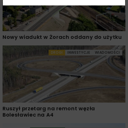
Nowy wiadukt w Żorach oddany do użytku
DROGI
INWESTYCJE
WIADOMOŚCI
Ruszył przetarg na remont węzła
Bolesławiec na A4