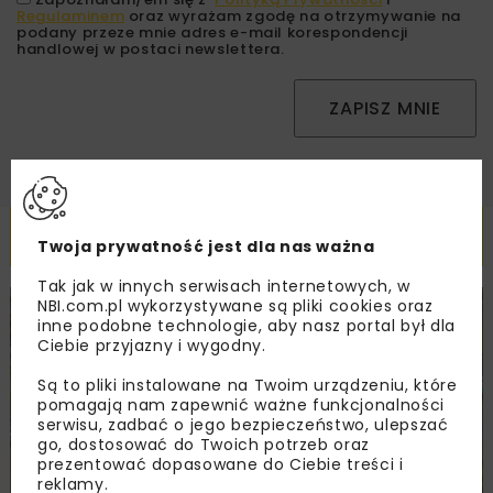
Regulaminem
oraz wyrażam zgodę na otrzymywanie na
podany przeze mnie adres e-mail korespondencji
handlowej w postaci newslettera.
ZAPISZ MNIE
Powiązane artykuły
Twoja prywatność jest dla nas ważna
Tak jak w innych serwisach internetowych, w
NBI.com.pl wykorzystywane są pliki cookies oraz
DROGI
INWESTYCJE
WIADOMOŚCI
inne podobne technologie, aby nasz portal był dla
Ciebie przyjazny i wygodny.
Są to pliki instalowane na Twoim urządzeniu, które
pomagają nam zapewnić ważne funkcjonalności
serwisu, zadbać o jego bezpieczeństwo, ulepszać
go, dostosować do Twoich potrzeb oraz
prezentować dopasowane do Ciebie treści i
reklamy.