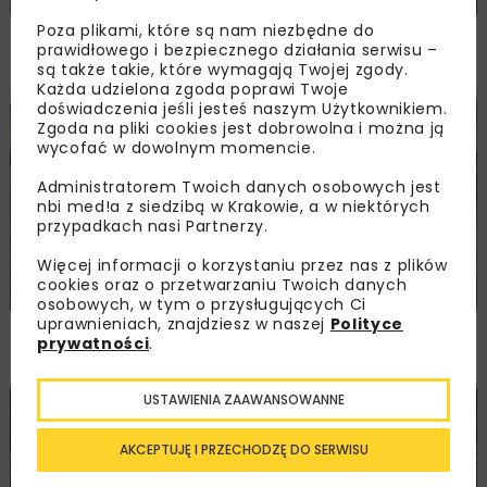
Poza plikami, które są nam niezbędne do
Remont nawierzchni na węzłach A4.
prawidłowego i bezpiecznego działania serwisu –
Przetarg obejmuje pięć węzłów
są także takie, które wymagają Twojej zgody.
Każda udzielona zgoda poprawi Twoje
doświadczenia jeśli jesteś naszym Użytkownikiem.
DROGI
INWESTYCJE
WIADOMOŚCI
Zgoda na pliki cookies jest dobrowolna i można ją
wycofać w dowolnym momencie.
Administratorem Twoich danych osobowych jest
nbi med!a z siedzibą w Krakowie, a w niektórych
przypadkach nasi Partnerzy.
Więcej informacji o korzystaniu przez nas z plików
cookies oraz o przetwarzaniu Twoich danych
osobowych, w tym o przysługujących Ci
uprawnieniach, znajdziesz w naszej
Polityce
Ponownie wybrano ofertę na budowę A2
prywatności
.
Biała Podlaska–Kijowiec
USTAWIENIA ZAAWANSOWANNE
KOLEJ
INWESTYCJE
WIADOMOŚCI
AKCEPTUJĘ I PRZECHODZĘ DO SERWISU