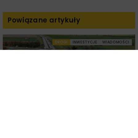
Powiązane artykuły
DROGI
INWESTYCJE
WIADOMOŚCI
Remont nawierzchni na węzłach A4.
Przetarg obejmuje pięć węzłów
DROGI
INWESTYCJE
WIADOMOŚCI