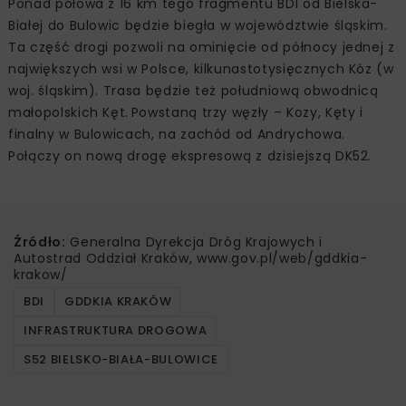
Ponad połowa z 16 km tego fragmentu BDI od Bielska-
Białej do Bulowic będzie biegła w województwie śląskim.
Ta część drogi pozwoli na ominięcie od północy jednej z
największych wsi w Polsce, kilkunastotysięcznych Kóz (w
woj. śląskim). Trasa będzie też południową obwodnicą
małopolskich Kęt. Powstaną trzy węzły – Kozy, Kęty i
finalny w Bulowicach, na zachód od Andrychowa.
Połączy on nową drogę ekspresową z dzisiejszą DK52.
Źródło:
Generalna Dyrekcja Dróg Krajowych i
Autostrad Oddział Kraków, www.gov.pl/web/gddkia-
krakow/
BDI
GDDKIA KRAKÓW
INFRASTRUKTURA DROGOWA
S52 BIELSKO-BIAŁA-BULOWICE