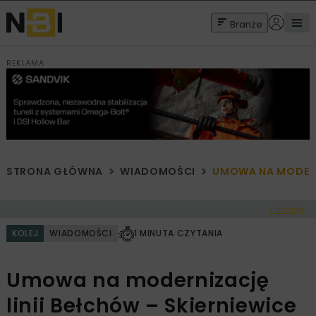
Branże
REKLAMA
STRONA GŁÓWNA
WIADOMOŚCI
UMOWA NA MODERNI
< Cofnij
KOLEJ
WIADOMOŚCI
1 MINUTA CZYTANIA
Umowa na modernizację
linii Bełchów – Skierniewice