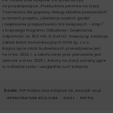
PKP Polskie Linie Kolejowe S.A. przeznaczyły
na przedsięwzięcie „Przebudowa peronów na stacji
Trzemeszno dla poprawy obsługi składów pasażerskich"
w ramach projektu „Likwidacja wąskich gardeł
i zwiększenie przepustowości linii kolejowych - etap I"
z Krajowego Programu Odbudowy i Zwiększenia
Odporności ok. 18,5 mln zł (netto). Inwestycję zrealizuje
Zakład Robót Komunikacyjnych DOM Sp. z o.o.
Rozpoczęcie robót budowlanych przewidywane jest
na IV kw. 2024 r. a zakończenie prac planowane jest
obecnie w III kw. 2025 r. Roboty na stacji zostaną ujęte
w rozkładzie jazdy i uwzględnią ruch kolejowy.
Źródło:
PKP Polskie Linie Kolejowe SA, www.plk-sa.pl
INFRASTRUKTURA KOLEJOWA
KOLEJ
PKP PLK