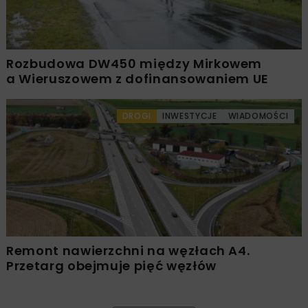
Rozbudowa DW450 między Mirkowem
a Wieruszowem z dofinansowaniem UE
DROGI
INWESTYCJE
WIADOMOŚCI
Remont nawierzchni na węzłach A4.
Przetarg obejmuje pięć węzłów