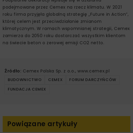
Podpisanie deklaracji wpisuje się w działania
podejmowane przez Cemex na rzecz klimatu. W 2021
roku firma przyjęła globalną strategię „Future in Action”,
której celem jest przeciwdziałanie zmianom
klimatycznym. W ramach wspomnianej strategii, Cemex
zamierza do 2050 roku dostarczać wszystkim klientom
na świecie beton o zerowej emisji CO2 netto.
Źródło:
Cemex Polska Sp. z o.o., www.cemex.pl
BUDOWNICTWO
CEMEX
FORUM DARCZYŃCÓW
FUNDACJA CEMEX
Powiązane artykuły