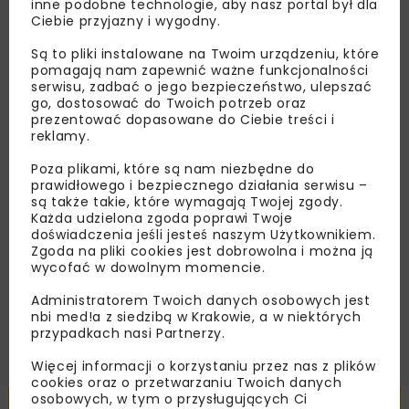
inne podobne technologie, aby nasz portal był dla
Ciebie przyjazny i wygodny.
Lubisz wiedzieć więcej?
Są to pliki instalowane na Twoim urządzeniu, które
Zapisz się do newslettera aby otrzymywać od
pomagają nam zapewnić ważne funkcjonalności
nas najlepsze informacje branżowe,
serwisu, zadbać o jego bezpieczeństwo, ulepszać
go, dostosować do Twoich potrzeb oraz
zaproszenia na wydarzenia, atrakcyjne oferty i
prezentować dopasowane do Ciebie treści i
dedykowane akcje specjalne.
reklamy.
Poza plikami, które są nam niezbędne do
prawidłowego i bezpiecznego działania serwisu –
są także takie, które wymagają Twojej zgody.
Zapoznałam/em się z
Polityką Prywatności
i
Każda udzielona zgoda poprawi Twoje
Regulaminem
oraz wyrażam zgodę na otrzymywanie na
doświadczenia jeśli jesteś naszym Użytkownikiem.
podany przeze mnie adres e-mail korespondencji
Zgoda na pliki cookies jest dobrowolna i można ją
handlowej w postaci newslettera.
wycofać w dowolnym momencie.
Administratorem Twoich danych osobowych jest
ZAPISZ MNIE
nbi med!a z siedzibą w Krakowie, a w niektórych
przypadkach nasi Partnerzy.
Więcej informacji o korzystaniu przez nas z plików
cookies oraz o przetwarzaniu Twoich danych
osobowych, w tym o przysługujących Ci