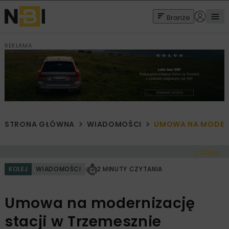
Branże
REKLAMA
STRONA GŁÓWNA
WIADOMOŚCI
UMOWA NA MODERN
< Cofnij
KOLEJ
WIADOMOŚCI
2 MINUTY CZYTANIA
Umowa na modernizację
stacji w Trzemesznie