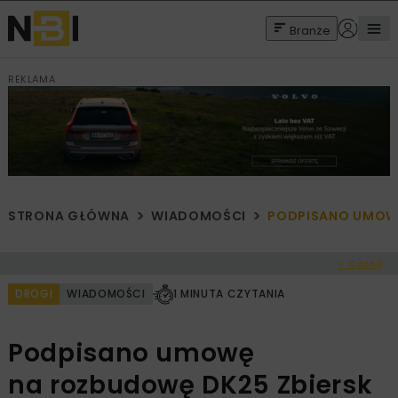
Branże
REKLAMA
STRONA GŁÓWNA
WIADOMOŚCI
PODPISANO UMOWĘ
< Cofnij
DROGI
WIADOMOŚCI
1 MINUTA CZYTANIA
Podpisano umowę
na rozbudowę DK25 Zbiersk