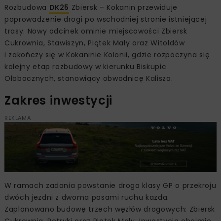
Rozbudowa
DK25
Zbiersk – Kokanin przewiduje
poprowadzenie drogi po wschodniej stronie istniejącej
trasy. Nowy odcinek ominie miejscowości Zbiersk
Cukrownia, Stawiszyn, Piątek Mały oraz Witoldów
i zakończy się w Kokaninie Kolonii, gdzie rozpoczyna się
kolejny etap rozbudowy w kierunku Biskupic
Ołobocznych, stanowiący obwodnicę Kalisza.
Zakres inwestycji
REKLAMA
W ramach zadania powstanie droga klasy GP o przekroju
dwóch jezdni z dwoma pasami ruchu każda.
Zaplanowano budowę trzech węzłów drogowych: Zbiersk
Cukrownia, Petryki oraz Piątek Mały. Inwestycja obejmie