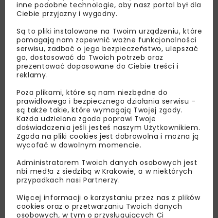
inne podobne technologie, aby nasz portal był dla
Ciebie przyjazny i wygodny.
Są to pliki instalowane na Twoim urządzeniu, które
pomagają nam zapewnić ważne funkcjonalności
serwisu, zadbać o jego bezpieczeństwo, ulepszać
go, dostosować do Twoich potrzeb oraz
Lubisz wiedzieć więcej?
prezentować dopasowane do Ciebie treści i
reklamy.
Zapisz się do newslettera aby otrzymywać od
Poza plikami, które są nam niezbędne do
nas najlepsze informacje branżowe,
prawidłowego i bezpiecznego działania serwisu –
zaproszenia na wydarzenia, atrakcyjne oferty i
są także takie, które wymagają Twojej zgody.
Każda udzielona zgoda poprawi Twoje
dedykowane akcje specjalne.
doświadczenia jeśli jesteś naszym Użytkownikiem.
Zgoda na pliki cookies jest dobrowolna i można ją
wycofać w dowolnym momencie.
Administratorem Twoich danych osobowych jest
Zapoznałam/em się z
Polityką Prywatności
i
nbi med!a z siedzibą w Krakowie, a w niektórych
Regulaminem
oraz wyrażam zgodę na otrzymywanie na
przypadkach nasi Partnerzy.
podany przeze mnie adres e-mail korespondencji
handlowej w postaci newslettera.
Więcej informacji o korzystaniu przez nas z plików
cookies oraz o przetwarzaniu Twoich danych
osobowych, w tym o przysługujących Ci
ZAPISZ MNIE