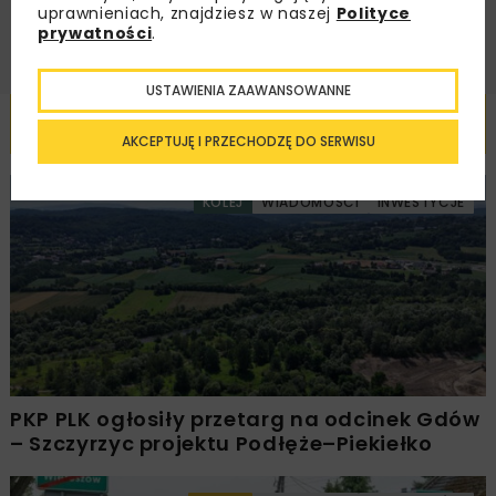
uprawnieniach, znajdziesz w naszej
Polityce
prywatności
.
USTAWIENIA ZAAWANSOWANNE
Powiązane artykuły
AKCEPTUJĘ I PRZECHODZĘ DO SERWISU
KOLEJ
WIADOMOŚCI
INWESTYCJE
PKP PLK ogłosiły przetarg na odcinek Gdów
– Szczyrzyc projektu Podłęże–Piekiełko