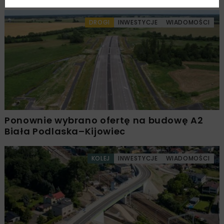
DROGI
INWESTYCJE
WIADOMOŚCI
Ponownie wybrano ofertę na budowę A2
Biała Podlaska–Kijowiec
KOLEJ
INWESTYCJE
WIADOMOŚCI