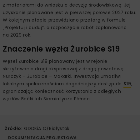
z materiałami do wniosku o decyzję środowiskową. Jej
uzyskanie planowane jest w pierwszej połowie 2027 roku.
W kolejnym etapie przewidziano przetarg w formule
„Projektuj i buduj”, a rozpoczęcie robót zaplanowano
na 2029 rok.
Znaczenie węzła Żurobice S19
Węzeł Żurobice S19 planowany jest w rejonie
skrzyżowania drogi ekspresowej z drogą powiatową
Nurczyk – Żurobice – Makarki. Inwestycja umożliwi
lokalnym społecznościom dogodniejszy dostęp do
S19
,
ograniczając konieczność korzystania z odległych
węzłów Boćki lub Siemiatycze Północ.
Źródło:
GDDKiA O/Białystok
DOKUMENTACJA PROJEKTOWA