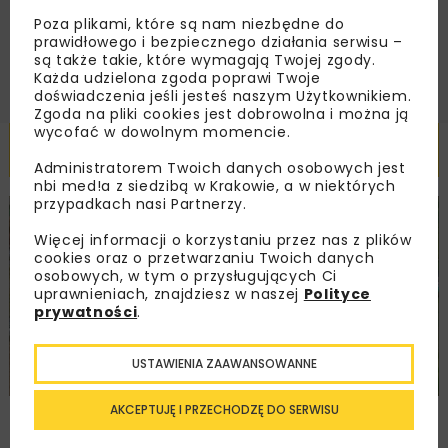
Poza plikami, które są nam niezbędne do
ZAPISZ MNIE
prawidłowego i bezpiecznego działania serwisu –
są także takie, które wymagają Twojej zgody.
Każda udzielona zgoda poprawi Twoje
doświadczenia jeśli jesteś naszym Użytkownikiem.
Zgoda na pliki cookies jest dobrowolna i można ją
wycofać w dowolnym momencie.
Powiązane artykuły
Administratorem Twoich danych osobowych jest
nbi med!a z siedzibą w Krakowie, a w niektórych
przypadkach nasi Partnerzy.
DROGI
INWESTYCJE
WIADOMOŚCI
Więcej informacji o korzystaniu przez nas z plików
cookies oraz o przetwarzaniu Twoich danych
osobowych, w tym o przysługujących Ci
uprawnieniach, znajdziesz w naszej
Polityce
prywatności
.
USTAWIENIA ZAAWANSOWANNE
AKCEPTUJĘ I PRZECHODZĘ DO SERWISU
Remont nawierzchni na węzłach A4.
Przetarg obejmuje pięć węzłów