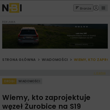
Branże
REKLAMA
STRONA GŁÓWNA
WIADOMOŚCI
WIEMY, KTO ZAPRO
< Cofnij
DROGI
WIADOMOŚCI
Wiemy, kto zaprojektuje
węzeł Żurobice na S19