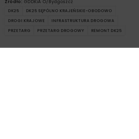
Źródło:
GDDKiA O/Bydgoszcz
DK25
DK25 SĘPÓLNO KRAJEŃSKIE-OBODOWO
DROGI KRAJOWE
INFRASTRUKTURA DROGOWA
PRZETARG
PRZETARG DROGOWY
REMONT DK25
Powiązane artykuły
DROGI
INWESTYCJE
WIADOMOŚCI