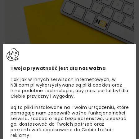
Lubisz wiedzieć więcej?
Zapisz się do newslettera aby otrzymywać od
Twoja prywatność jest dla nas ważna
nas najlepsze informacje branżowe,
Tak jak w innych serwisach internetowych, w
zaproszenia na wydarzenia, atrakcyjne oferty i
NBI.com.pl wykorzystywane są pliki cookies oraz
dedykowane akcje specjalne.
inne podobne technologie, aby nasz portal był dla
Ciebie przyjazny i wygodny.
Są to pliki instalowane na Twoim urządzeniu, które
pomagają nam zapewnić ważne funkcjonalności
serwisu, zadbać o jego bezpieczeństwo, ulepszać
Zapoznałam/em się z
Polityką Prywatności
i
Regulaminem
oraz wyrażam zgodę na otrzymywanie na
go, dostosować do Twoich potrzeb oraz
podany przeze mnie adres e-mail korespondencji
prezentować dopasowane do Ciebie treści i
handlowej w postaci newslettera.
reklamy.