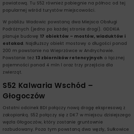
powiatową. Tu S52 również pobiegnie na północ od tej
popularnej wśród turystów miejscowości.
W pobliżu Wadowic powstaną dwa Miejsca Obsługi
Podróżnych (jedno po każdej stronie drogi). GDDKiA
planuje budowę
17 obiektów – mostów, wiaduktów i
estakad
. Najdłuższy obiekt mostowy o długości ponad
200 m powstanie na Wieprzówce w Andrychowie.
Powstanie też
13 zbiorników retencyjnych
o łącznej
pojemności ponad 4 mln l oraz trzy przejścia dla
zwierząt.
S52 Kalwaria Wschód –
Głogoczów
Ostatni odcinek BDI połączy nową drogę ekspresową z
zakopianką. S52 połączy się z DK7 w miejscu dzisiejszego
węzła Głogoczów, który zostanie gruntownie
rozbudowany. Poza tym powstaną dwa węzły, Sułkowice