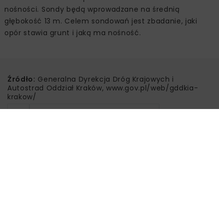
nośności. Sondy będą wprowadzane na średnią
głębokość 13 m. Celem sondowań jest zbadanie, jaki
opór stawia grunt i jaką ma nośność.
Źródło:
Generalna Dyrekcja Dróg Krajowych i
Autostrad Oddział Kraków, www.gov.pl/web/gddkia-
krakow/
BDI
BESKIDZKA DROGA INTEGRACYJNA
DROGA S52
ESTAKADA
GDDKIA KRAKÓW
S52 BULOWICE-CHOCZNIA
S52 KALWARIA WSCHÓD-GŁOGOCZÓW
Powiązane artykuły