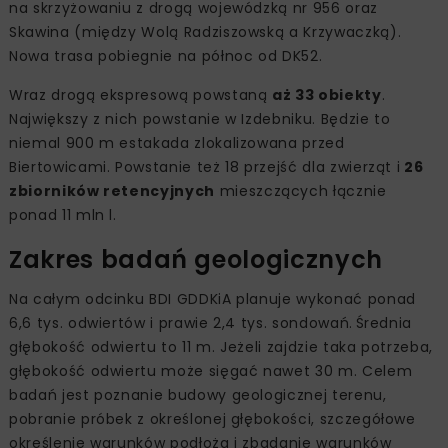
na skrzyżowaniu z drogą wojewódzką nr 956 oraz
Skawina (między Wolą Radziszowską a Krzywaczką).
Nowa trasa pobiegnie na północ od DK52.
Wraz drogą ekspresową powstaną
aż 33 obiekty
.
Największy z nich powstanie w Izdebniku. Będzie to
niemal 900 m estakada zlokalizowana przed
Biertowicami. Powstanie też 18 przejść dla zwierząt i
26
zbiorników retencyjnych
mieszczących łącznie
ponad 11 mln l.
Zakres badań geologicznych
Na całym odcinku BDI GDDKiA planuje wykonać ponad
6,6 tys. odwiertów i prawie 2,4 tys. sondowań. Średnia
głębokość odwiertu to 11 m. Jeżeli zajdzie taka potrzeba,
głębokość odwiertu może sięgać nawet 30 m. Celem
badań jest poznanie budowy geologicznej terenu,
pobranie próbek z określonej głębokości, szczegółowe
określenie warunków podłoża i zbadanie warunków