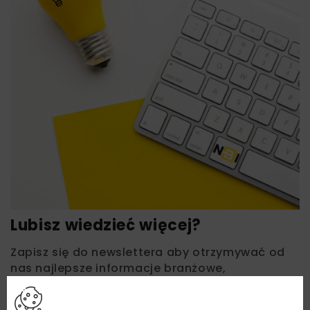
Lubisz wiedzieć więcej?
Zapisz się do newslettera aby otrzymywać od
nas najlepsze informacje branżowe,
zaproszenia na wydarzenia, atrakcyjne oferty i
dedykowane akcje specjalne.