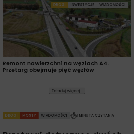
DROGI
INWESTYCJE
WIADOMOŚCI
Remont nawierzchni na węzłach A4.
Przetarg obejmuje pięć węzłów
Załaduj więcej...
DROGI
MOSTY
WIADOMOŚCI
1 MINUTA CZYTANIA