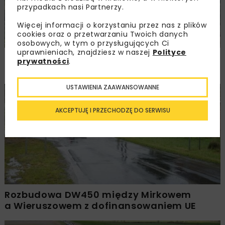
przypadkach nasi Partnerzy.
Więcej informacji o korzystaniu przez nas z plików
cookies oraz o przetwarzaniu Twoich danych
osobowych, w tym o przysługujących Ci
uprawnieniach, znajdziesz w naszej
Polityce
PKP PLK ogłosiły przetarg na odcinek Gdów
prywatności
.
– Szczyrzyc projektu Podłęże–Piekiełko
USTAWIENIA ZAAWANSOWANNE
DROGI
INWESTYCJE
WIADOMOŚCI
AKCEPTUJĘ I PRZECHODZĘ DO SERWISU
Rozbudowa DW450 między Mirkowem
a Wieruszowem z dofinansowaniem UE