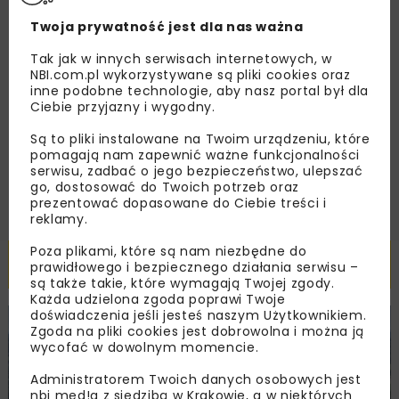
Twoja prywatność jest dla nas ważna
Tak jak w innych serwisach internetowych, w
Zapoznałam/em się z
Polityką Prywatności
i
NBI.com.pl wykorzystywane są pliki cookies oraz
Regulaminem
oraz wyrażam zgodę na otrzymywanie na
inne podobne technologie, aby nasz portal był dla
podany przeze mnie adres e-mail korespondencji
Ciebie przyjazny i wygodny.
handlowej w postaci newslettera.
Są to pliki instalowane na Twoim urządzeniu, które
pomagają nam zapewnić ważne funkcjonalności
ZAPISZ MNIE
serwisu, zadbać o jego bezpieczeństwo, ulepszać
go, dostosować do Twoich potrzeb oraz
prezentować dopasowane do Ciebie treści i
reklamy.
Poza plikami, które są nam niezbędne do
Powiązane artykuły
prawidłowego i bezpiecznego działania serwisu –
są także takie, które wymagają Twojej zgody.
Każda udzielona zgoda poprawi Twoje
doświadczenia jeśli jesteś naszym Użytkownikiem.
KOLEJ
WIADOMOŚCI
INWESTYCJE
Zgoda na pliki cookies jest dobrowolna i można ją
wycofać w dowolnym momencie.
Administratorem Twoich danych osobowych jest
nbi med!a z siedzibą w Krakowie, a w niektórych