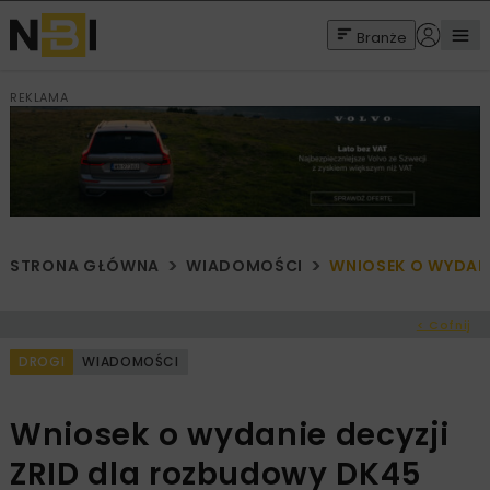
Branże
REKLAMA
STRONA GŁÓWNA
WIADOMOŚCI
WNIOSEK O WYDAN
< Cofnij
DROGI
WIADOMOŚCI
Wniosek o wydanie decyzji
ZRID dla rozbudowy DK45