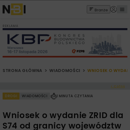
Branże
REKLAMA
STRONA GŁÓWNA
WIADOMOŚCI
WNIOSEK O WYDAN
< Cofnij
DROGI
WIADOMOŚCI
1 MINUTA CZYTANIA
Wniosek o wydanie ZRID dla
S74 od granicy województw