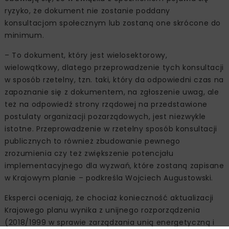
ryzyko, że dokument nie zostanie poddany
konsultacjom społecznym lub zostaną one skrócone do
minimum.
– To dokument, który jest wielosektorowy,
wielowątkowy, dlatego przeprowadzenie tych konsultacji
w sposób rzetelny, tzn. taki, który da odpowiedni czas na
zapoznanie się z dokumentem, na zgłoszenie uwag, ale
też na odpowiedź strony rządowej na przedstawione
postulaty organizacji pozarządowych, jest niezwykle
istotne. Przeprowadzenie w rzetelny sposób konsultacji
publicznych to również zbudowanie pewnego
zrozumienia czy też zwiększenie potencjału
implementacyjnego dla wyzwań, które zostaną zapisane
w Krajowym planie – podkreśla Wojciech Augustowski.
Eksperci oceniają, że chociaż konieczność aktualizacji
Krajowego planu wynika z unijnego rozporządzenia
(2018/1999 w sprawie zarządzania unią energetyczną i