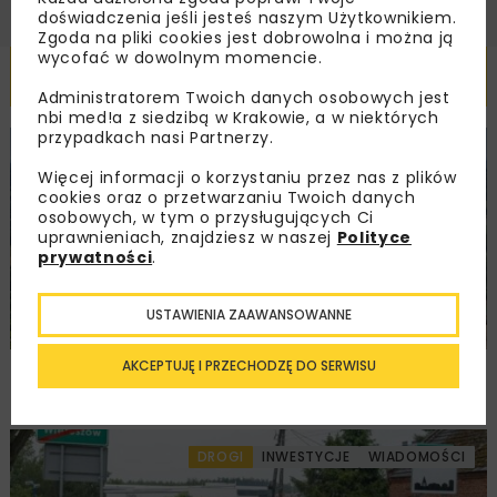
doświadczenia jeśli jesteś naszym Użytkownikiem.
Zgoda na pliki cookies jest dobrowolna i można ją
wycofać w dowolnym momencie.
Powiązane artykuły
Administratorem Twoich danych osobowych jest
nbi med!a z siedzibą w Krakowie, a w niektórych
przypadkach nasi Partnerzy.
KOLEJ
WIADOMOŚCI
INWESTYCJE
Więcej informacji o korzystaniu przez nas z plików
cookies oraz o przetwarzaniu Twoich danych
osobowych, w tym o przysługujących Ci
uprawnieniach, znajdziesz w naszej
Polityce
prywatności
.
USTAWIENIA ZAAWANSOWANNE
AKCEPTUJĘ I PRZECHODZĘ DO SERWISU
PKP PLK ogłosiły przetarg na odcinek Gdów
– Szczyrzyc projektu Podłęże–Piekiełko
DROGI
INWESTYCJE
WIADOMOŚCI