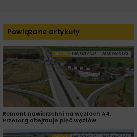
Powiązane artykuły
DROGI
INWESTYCJE
WIADOMOŚCI
Remont nawierzchni na węzłach A4.
Przetarg obejmuje pięć węzłów
DROGI
INWESTYCJE
WIADOMOŚCI