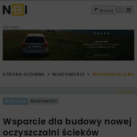
Branże
REKLAMA
STRONA GŁÓWNA
WIADOMOŚCI
WSPARCIE DLA BU
< Cofnij
WOD-KAN
WIADOMOŚCI
Wsparcie dla budowy nowej
oczyszczalni ścieków