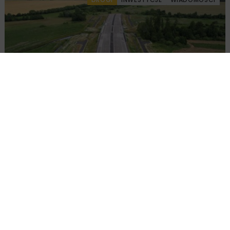
Ponownie wybrano ofertę na budowę A2
Biała Podlaska–Kijowiec
KOLEJ
INWESTYCJE
WIADOMOŚCI