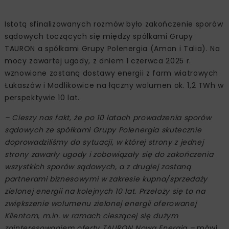
Istotą sfinalizowanych rozmów było zakończenie sporów
sądowych toczących się między spółkami Grupy
TAURON a spółkami Grupy Polenergia (Amon i Talia). Na
mocy zawartej ugody, z dniem 1 czerwca 2025 r.
wznowione zostaną dostawy energii z farm wiatrowych
Łukaszów i Modlikowice na łączny wolumen ok. 1,2 TWh w
perspektywie 10 lat.
– Cieszy nas fakt, że po 10 latach prowadzenia sporów
sądowych ze spółkami Grupy Polenergia skutecznie
doprowadziliśmy do sytuacji, w której strony z jednej
strony zawarły ugody i zobowiązały się do zakończenia
wszystkich sporów sądowych, a z drugiej zostaną
partnerami biznesowymi w zakresie kupna/sprzedaży
zielonej energii na kolejnych 10 lat. Przełoży się to na
zwiększenie wolumenu zielonej energii oferowanej
Klientom, m.in. w ramach cieszącej się dużym
zainteresowaniem oferty TAURON Nowa Energia –
mówi