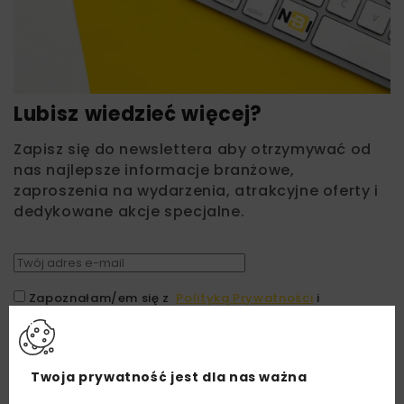
Lubisz wiedzieć więcej?
Zapisz się do newslettera aby otrzymywać od
nas najlepsze informacje branżowe,
zaproszenia na wydarzenia, atrakcyjne oferty i
dedykowane akcje specjalne.
Zapoznałam/em się z
Polityką Prywatności
i
Regulaminem
oraz wyrażam zgodę na otrzymywanie na
podany przeze mnie adres e-mail korespondencji
handlowej w postaci newslettera.
Twoja prywatność jest dla nas ważna
ZAPISZ MNIE