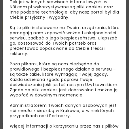
Tak jak w innych serwisach internetowych, w
NBI.com.pl wykorzystywane są pliki cookies oraz
inne podobne technologie, aby nasz portal był dla
Ciebie przyjazny i wygodny.
Powiązane artykuły
Są to pliki instalowane na Twoim urządzeniu, które
pomagają nam zapewnić ważne funkcjonalności
serwisu, zadbać o jego bezpieczeństwo, ulepszać
go, dostosować do Twoich potrzeb oraz
prezentować dopasowane do Ciebie treści i
DROGI
INWESTYCJE
WIADOMOŚCI
reklamy.
Poza plikami, które są nam niezbędne do
prawidłowego i bezpiecznego działania serwisu –
są także takie, które wymagają Twojej zgody.
Każda udzielona zgoda poprawi Twoje
doświadczenia jeśli jesteś naszym Użytkownikiem.
Zgoda na pliki cookies jest dobrowolna i można ją
wycofać w dowolnym momencie.
Remont nawierzchni na węzłach A4.
Administratorem Twoich danych osobowych jest
nbi med!a z siedzibą w Krakowie, a w niektórych
Przetarg obejmuje pięć węzłów
przypadkach nasi Partnerzy.
Więcej informacji o korzystaniu przez nas z plików
DROGI
INWESTYCJE
WIADOMOŚCI