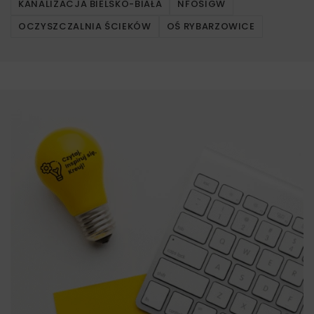
KANALIZACJA BIELSKO-BIAŁA
NFOŚIGW
OCZYSZCZALNIA ŚCIEKÓW
OŚ RYBARZOWICE