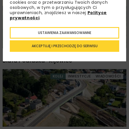
cookies oraz o przetwarzaniu Twoich danych
osobowych, w tym o przysługujących Ci
uprawnieniach, znajdziesz w naszej
Polityce
prywatności
.
USTAWIENIA ZAAWANSOWANNE
AKCEPTUJĘ I PRZECHODZĘ DO SERWISU
Ponownie wybrano ofertę na budowę A2
Biała Podlaska–Kijowiec
KOLEJ
INWESTYCJE
WIADOMOŚCI