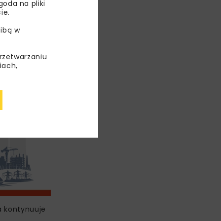
oda na pliki
większości
ie.
ibą w
przetwarzaniu
iach,
a kontynuuje