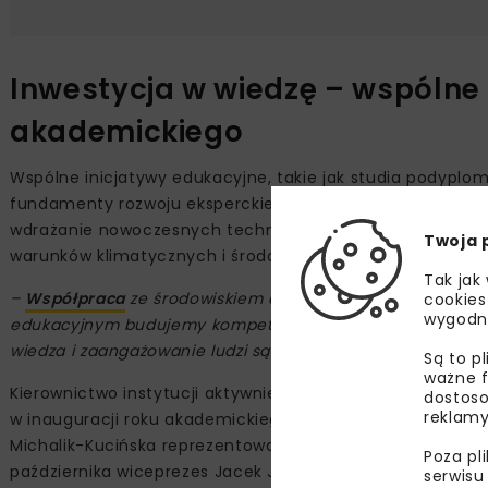
Inwestycja w wiedzę – wspólne 
akademickiego
Wspólne inicjatywy edukacyjne, takie jak studia podyplom
fundamenty rozwoju eksperckiego zaplecza dla gospodark
wdrażanie nowoczesnych technologii, opracowywanie inn
Twoja 
warunków klimatycznych i środowiskowych.
Tak jak
–
Współpraca
ze środowiskiem akademickim to inwestycja 
cookies
wygodn
edukacyjnym budujemy kompetencje, które pozwolą skutec
wiedza i zaangażowanie ludzi są najcenniejszym zasobem na
Są to p
ważne f
Kierownictwo instytucji aktywnie uczestniczy w wydarzeni
dostoso
reklamy
w inauguracji roku akademickiego w Szkole Głównej Gospo
Michalik-Kucińska reprezentowała instytucję podczas roz
Poza pl
października wiceprezes Jacek Jarząbek uczestniczył na
serwisu