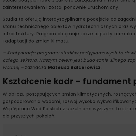
studia podyplomowe z zakresu zarządzania infrastrukturą
zainteresowaniem i został ponownie uruchomiony.
Studia te oferują interdyscyplinarne podejście do zaga
stanu technicznego obiektów hydrotechnicznych oraz wy
infrastruktury. Program obejmuje także aspekty formaln
i adaptacji do zmian klimatu.
– Kontynuacja programu studiów podyplomowych to dowód, 
całego sektora. Naszym celem jest budowanie silnego zap
wodnej –
zaznacza
Mateusz Balcerowicz
.
Kształcenie kadr – fundament 
W obliczu postępujących zmian klimatycznych, rosnącyc
gospodarowania wodami, rozwój wysoko wykwalifikowanyc
Współpraca Wód Polskich z uczelniami wyższymi to strat
dla przyszłych pokoleń.