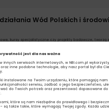
działania Wód Polskich i środow
owe, kursy specjalistyczne czy projekty badawcze, tworzą 
i wodnej. Dzięki zaangażowaniu środowiska naukowego moż
owacyjnych rozwiązań oraz skuteczna adaptacja do zmieni
prywatność jest dla nas ważna
 w innych serwisach internetowych, w NBI.com.pl wykorzysty
w przyszłość gospodarki wodnej. Dzięki wspólnym inicjaty
 oraz inne podobne technologie, aby nasz portal był dla Cie
y.
znie odpowiadać na wyzwania klimatyczne i technologiczne
szej instytucji –
podkreśla
Mateusz Balcerowicz
, prezes
liki instalowane na Twoim urządzeniu, które pomagają nam
unkcjonalności serwisu, zadbać o jego bezpieczeństwo, ul
ach akademickich. 30 września 2025 r. prezes Wód Polskich 
wać do Twoich potrzeb oraz prezentować dopasowane do Ci
.
darstwa Wiejskiego w Warszawie, a dzień później wicepreze
poczęcia roku akademickiego na Politechnice Warszawskiej
ikami, które są nam niezbędne do prawidłowego i bezpieczn
tomiast w wydarzeniu „Absolwentówka 2025” na Politechnic
 – są także takie, które wymagają Twojej zgody. Każda udz