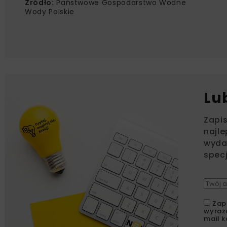
Źródło:
Państwowe Gospodarstwo Wodne
Wody Polskie
Lu
Zapi
najle
wydar
specj
Zap
wyraż
mail k