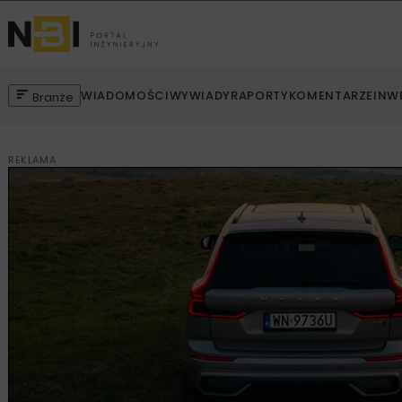
WIADOMOŚCI
WYWIADY
RAPORTY
KOMENTARZE
INW
Branże
REKLAMA