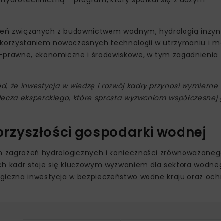
 hydrotechniczną – program, który spotkał się z dużym
dnień związanych z budownictwem wodnym, hydrologią inżyn
korzystaniem nowoczesnych technologii w utrzymaniu i mo
o-prawne, ekonomiczne i środowiskowe, w tym zagadnienia 
że inwestycja w wiedzę i rozwój kadry przynosi wymierne k
lecza eksperckiego, które sprosta wyzwaniom współczesnej
przyszłości gospodarki wodnej
h zagrożeń hydrologicznych i konieczności zrównoważoneg
h kadr staje się kluczowym wyzwaniem dla sektora wodne
egiczna inwestycja w bezpieczeństwo wodne kraju oraz oc