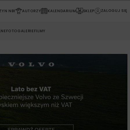
ZALOGUJ SIĘ
YN NBI
AUTORZY
KALENDARIUM
SKLEP
LNE
FOTOGALERIE
FILMY