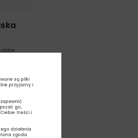
iska
solidne
liwe jest
ających się
wane są pliki
wom
bie przyjazny i
. To właśnie
 Wód Polskich.
 zapewnić
epszać go,
wziął udział
ebie treści i
s Alicja
. 4
ego działania
e
ielona zgoda