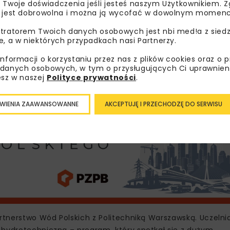
 Twoje doświadczenia jeśli jesteś naszym Użytkownikiem. Zg
enci kierunku „Utrzymanie obiektów hydrotechnicznych”, w 
 jest dobrowolna i można ją wycofać w dowolnym momenc
tratorem Twoich danych osobowych jest nbi med!a z siedz
ce – współpraca Wód Polskich
e, a w niektórych przypadkach nasi Partnerzy.
informacji o korzystaniu przez nas z plików cookies oraz o 
danych osobowych, w tym o przysługujących Ci uprawnien
esz w naszej
Polityce prywatności
.
WIENIA ZAAWANSOWANNE
AKCEPTUJĘ I PRZECHODZĘ DO SERWISU
artnerstwo Wód Polskich z Politechniką Warszawską. Uczelni