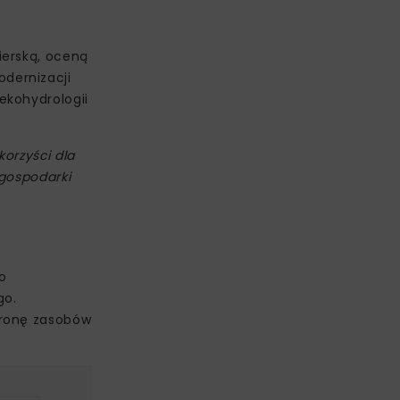
ierską, oceną
dernizacji
ekohydrologii
orzyści dla
 gospodarki
o
go.
hronę zasobów