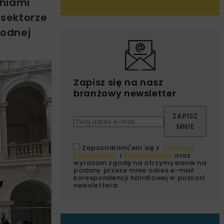
lniami
 sektorze
wodnej
Zapisz się na nasz
branżowy newsletter
ZAPISZ
MNIE
Zapoznałam/em się z
Polityką
Prywatności
i
Regulaminem
oraz
wyrażam zgodę na otrzymywanie na
podany przeze mnie adres e-mail
korespondencji handlowej w postaci
newslettera.