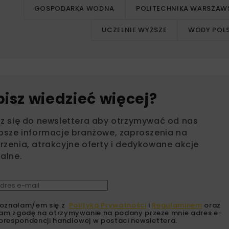
GOSPODARKA WODNA
POLITECHNIKA WARSZAW
UCZELNIE WYŻSZE
WODY POLS
bisz wiedzieć więcej?
sz się do newslettera aby otrzymywać od nas
psze informacje branżowe, zaproszenia na
zenia, atrakcyjne oferty i dedykowane akcje
alne.
oznałam/em się z
Polityką Prywatności
i
Regulaminem
oraz
am zgodę na otrzymywanie na podany przeze mnie adres e-
orespondencji handlowej w postaci newslettera.