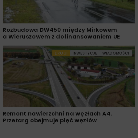
Rozbudowa DW450 między Mirkowem
a Wieruszowem z dofinansowaniem UE
DROGI
INWESTYCJE
WIADOMOŚCI
Remont nawierzchni na węzłach A4.
Przetarg obejmuje pięć węzłów