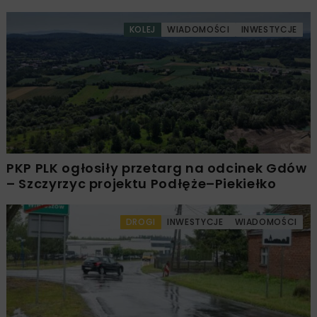
KOLEJ
WIADOMOŚCI
INWESTYCJE
PKP PLK ogłosiły przetarg na odcinek Gdów
– Szczyrzyc projektu Podłęże–Piekiełko
DROGI
INWESTYCJE
WIADOMOŚCI