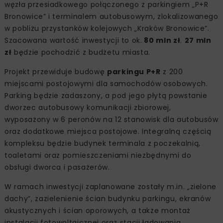
węzła przesiadkowego połączonego z parkingiem „P+R
Bronowice” i terminalem autobusowym, zlokalizowanego
w pobliżu przystanków kolejowych „Kraków Bronowice”.
Szacowana wartość inwestycji to ok.
80 mln zł
.
27 mln
zł
będzie pochodzić z budżetu miasta.
Projekt przewiduje budowę
parkingu P+R
z 200
miejscami postojowymi dla samochodów osobowych.
Parking będzie zadaszony, a pod jego płytą powstanie
dworzec autobusowy komunikacji zbiorowej,
wyposażony w 6 peronów na 12 stanowisk dla autobusów
oraz dodatkowe miejsca postojowe. Integralną częścią
kompleksu będzie budynek terminala z poczekalnią,
toaletami oraz pomieszczeniami niezbędnymi do
obsługi dworca i pasażerów.
W ramach inwestycji zaplanowane zostały m.in. „zielone
dachy”, zazielenienie ścian budynku parkingu, ekranów
akustycznych i ścian oporowych, a także montaż
instalacji fotowoltaicznej oraz stacji ładowania