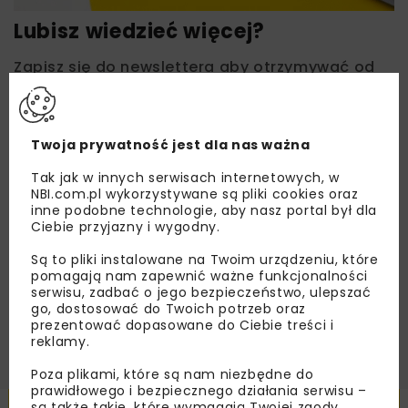
Lubisz wiedzieć więcej?
Zapisz się do newslettera aby otrzymywać od
nas najlepsze informacje branżowe,
zaproszenia na wydarzenia, atrakcyjne oferty i
dedykowane akcje specjalne.
Twoja prywatność jest dla nas ważna
Tak jak w innych serwisach internetowych, w
NBI.com.pl wykorzystywane są pliki cookies oraz
inne podobne technologie, aby nasz portal był dla
Zapoznałam/em się z
Polityką Prywatności
i
Ciebie przyjazny i wygodny.
Regulaminem
oraz wyrażam zgodę na otrzymywanie na
podany przeze mnie adres e-mail korespondencji
handlowej w postaci newslettera.
Są to pliki instalowane na Twoim urządzeniu, które
pomagają nam zapewnić ważne funkcjonalności
serwisu, zadbać o jego bezpieczeństwo, ulepszać
ZAPISZ MNIE
go, dostosować do Twoich potrzeb oraz
prezentować dopasowane do Ciebie treści i
reklamy.
Poza plikami, które są nam niezbędne do
prawidłowego i bezpiecznego działania serwisu –
są także takie, które wymagają Twojej zgody.