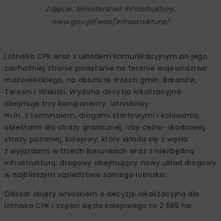
Zdjęcie: Ministerstwo Infrastruktury,
www.gov.pl/web/infrastruktura/
Lotnisko CPK wraz z układem komunikacyjnym po jego
zachodniej stronie powstanie na terenie województwa
mazowieckiego, na obszarze trzech gmin: Baranów,
Teresin i Wiskitki. Wydana decyzja lokalizacyjna
obejmuje trzy komponenty: lotniskowy
m.in. z terminalem, drogami startowymi i kołowania,
obiektami dla straży granicznej, izby celno-skarbowej,
straży pożarnej; kolejowy, który składa się z węzła
z wyjazdami w trzech kierunkach wraz z niezbędną
infrastrukturą; drogowy obejmujący nowy układ drogowy
w najbliższym sąsiedztwie samego lotniska.
Obszar objęty wnioskiem o decyzję lokalizacyjną dla
lotniska CPK i części węzła kolejowego to 2 585 ha.