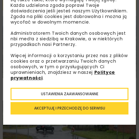
Powiązane artykuły
Każda udzielona zgoda poprawi Twoje
doświadczenia jeśli jesteś naszym Użytkownikiem.
Zgoda na pliki cookies jest dobrowolna i można ją
wycofać w dowolnym momencie.
KOLEJ
WIADOMOŚCI
INWESTYCJE
Administratorem Twoich danych osobowych jest
nbi med!a z siedzibą w Krakowie, a w niektórych
przypadkach nasi Partnerzy.
Więcej informacji o korzystaniu przez nas z plików
cookies oraz o przetwarzaniu Twoich danych
osobowych, w tym o przysługujących Ci
uprawnieniach, znajdziesz w naszej
Polityce
prywatności
.
PKP PLK ogłosiły przetarg na odcinek Gdów
– Szczyrzyc projektu Podłęże–Piekiełko
USTAWIENIA ZAAWANSOWANNE
AKCEPTUJĘ I PRZECHODZĘ DO SERWISU
DROGI
INWESTYCJE
WIADOMOŚCI