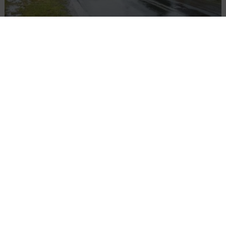
Rozbudowa DW450 między Mirkowem a
Wieruszowem z dofinansowaniem UE
DROGI
INWESTYCJE
WIADOMOŚCI
Remont nawierzchni na węzłach A4.
Przetarg obejmuje pięć węzłów
Załaduj więcej...