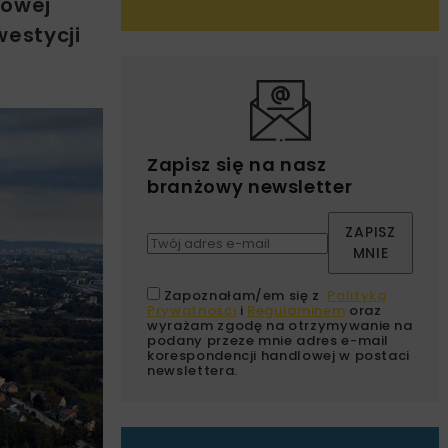
gowej
estycji
Zapisz się na nasz
branżowy newsletter
ZAPISZ
MNIE
Zapoznałam/em się z
Polityką
Prywatności
i
Regulaminem
oraz
wyrażam zgodę na otrzymywanie na
podany przeze mnie adres e-mail
korespondencji handlowej w postaci
newslettera.