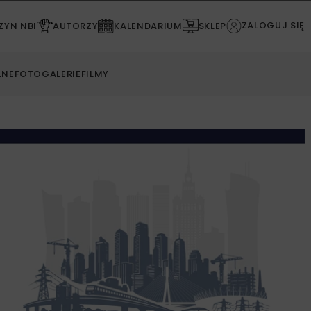
ZALOGUJ SIĘ
YN NBI
AUTORZY
KALENDARIUM
SKLEP
LNE
FOTOGALERIE
FILMY