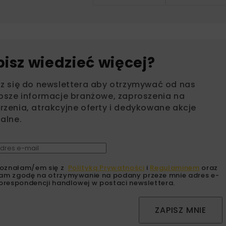
bisz wiedzieć więcej?
sz się do newslettera aby otrzymywać od nas
psze informacje branżowe, zaproszenia na
zenia, atrakcyjne oferty i dedykowane akcje
alne.
oznałam/em się z
Polityką Prywatności
i
Regulaminem
oraz
am zgodę na otrzymywanie na podany przeze mnie adres e-
orespondencji handlowej w postaci newslettera.
ZAPISZ MNIE