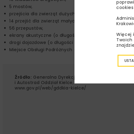
poprawi
5 mostów,
cookies
przejścia dla zwierząt dużych,
Adminis
14 przejść dla zwierząt małych i średnich,
Krakowi
56 przepustów,
Więcej 
ekrany akustyczne (o długości ok. 7,5 km),
Twoich 
drogi dojazdowe (o długości ok. 26 km),
znajdzi
Miejsce Obsługi Podróżnych (na wysokości miejscowoś
USTA
Źródło:
Generalna Dyrekcja Dróg Krajowych
i Autostrad Oddział Kielce,
www.gov.pl/web/gddkia-kielce/