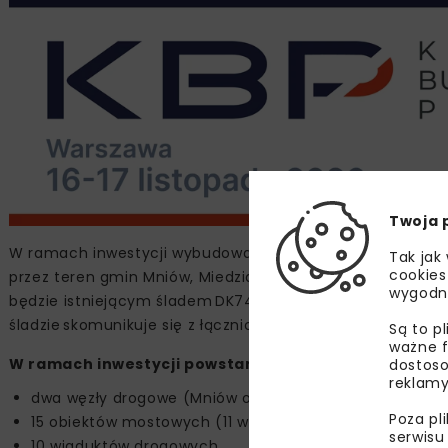
Twoja 
W ramach inwestycji wybudowany zostanie odcinek dwujez
Tak jak
cookies
przez teren gmin Mniów, Miedziana Góra i Strawczyn. Dr
wygodn
będzie istniejącym śladem DK74. Następnie odbije w ki
śladzie skomunikuje się z łącznicą węzła S7 Kielce Zach
Są to p
ważne f
W ramach inwestycji powstaną m.in.:
dostoso
reklamy
dwa węzły drogowe (Mniów oraz Bugaj),
Poza pl
15 obiektów mostowych (11 w ciągu ekspresowej trasy i
serwisu
10 wiaduktów drogowych,