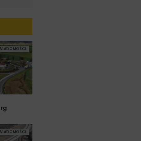
WIADOMOŚCI
arg
w
WIADOMOŚCI