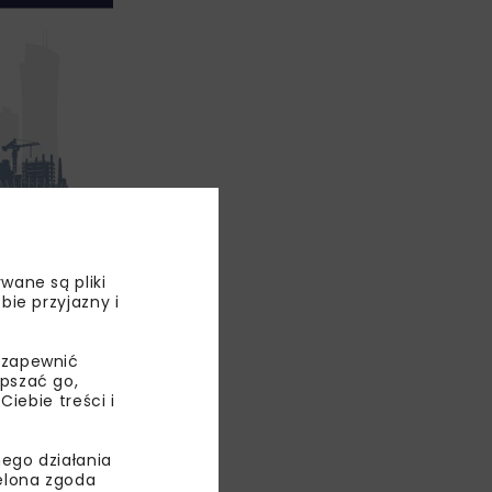
zebiegający
wane są pliki
bie przyjazny i
zełom, biec
 zapewnić
epszać go,
ebie treści i
ego działania
ielona zgoda