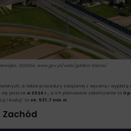
Nalewajko, GDDKiA, www.gov.pl/web/gddkia-kielce/
dowlanych, a także procedury związanej z wyceną i wypłat
 się jeszcze
w 2024 r.
, a ich planowane zakończenie to
II 
uj i buduj” to
ok. 537,7 mln zł
.
e Zachód