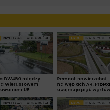
INWESTYCJE
WIADOMOŚCI
DROGI
INWESTYCJE
a DW450 między
Remont nawierzchni
 a Wieruszowem
na węzłach A4. Przet
sowaniem UE
obejmuje pięć węzłó
INWESTYCJE
WIADOMOŚCI
DROGI
INWESTYCJE