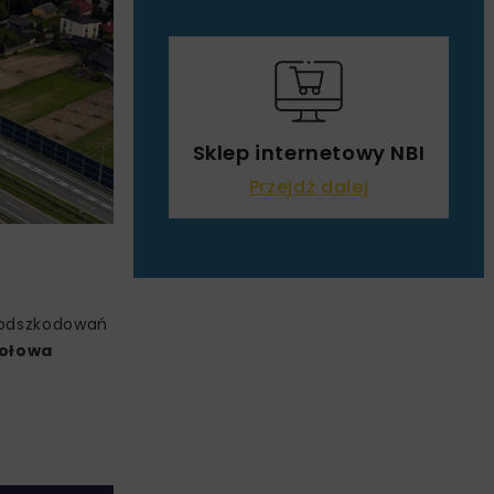
Sklep internetowy NBI
Przejdź dalej
ą odszkodowań
połowa