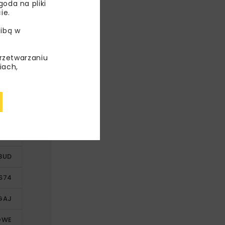
oda na pliki
ie.
ibą w
przetwarzaniu
iach,
LCE
BUD
S74
GAJ
OWE