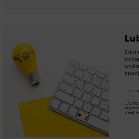
Lu
Zapi
najle
wydar
specj
Zap
wyraż
mail k