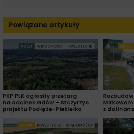
Powiązane artykuły
KOLEJ
WIADOMOŚCI
INWESTYCJE
DROGI
PKP PLK ogłosiły przetarg
Rozbudow
na odcinek Gdów – Szczyrzyc
Mirkowem
projektu Podłęże–Piekiełko
z dofinan
DROGI
INWESTYCJE
WIADOMOŚCI
KOLEJ