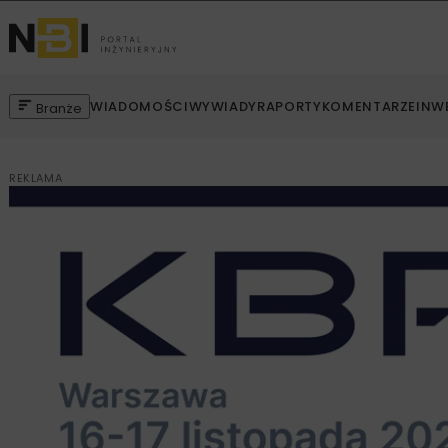
WIADOMOŚCI
WYWIADY
RAPORTY
KOMENTARZE
INW
Branże
REKLAMA