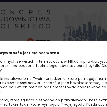
prywatność jest dla nas ważna
dniowej drogi ekspresowej S74 o długości ok
. 16,4 km
, pr
 w innych serwisach internetowych, w NBI.com.pl wykorzysty
 oraz inne podobne technologie, aby nasz portal był dla Cie
oga na fragmencie ok. 400 m, począwszy od miejscowości Pr
y.
erunku południowo-zachodnim i poprowadzona po nowym
ód, wybudowaną w ramach obwodnicy Kielc.
liki instalowane na Twoim urządzeniu, które pomagają nam
unkcjonalności serwisu, zadbać o jego bezpieczeństwo, ul
wać do Twoich potrzeb oraz prezentować dopasowane do Ci
.
ikami, które są nam niezbędne do prawidłowego i bezpieczn
 czterech nad S74),
 – są także takie, które wymagają Twojej zgody. Każda udz