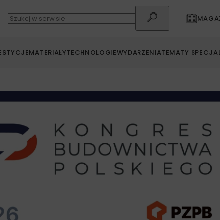
MAGAZ
ESTYCJE
MATERIAŁY
TECHNOLOGIE
WYDARZENIA
TEMATY SPECJA