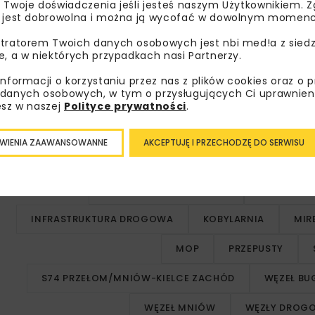
 Twoje doświadczenia jeśli jesteś naszym Użytkownikiem. Zg
 jest dobrowolna i można ją wycofać w dowolnym momenc
tratorem Twoich danych osobowych jest nbi med!a z siedz
e, a w niektórych przypadkach nasi Partnerzy.
informacji o korzystaniu przez nas z plików cookies oraz o 
danych osobowych, w tym o przysługujących Ci uprawnien
esz w naszej
Polityce prywatności
.
ci Przełom).
WIENIA ZAAWANSOWANNE
AKCEPTUJĘ I PRZECHODZĘ DO SERWISU
DROGA EKSPRESOWA S74
GDDKIA KIE
INFRASTRUKTURA DROGOWA
KOBYLARNIA
MIR
MOP
PRZEPUSTY
S74 PRZEŁOM/MNIÓW-KIELCE ZACHÓD
WĘZEŁ BU
WĘZEŁ MNIÓW
WĘZŁY DROG