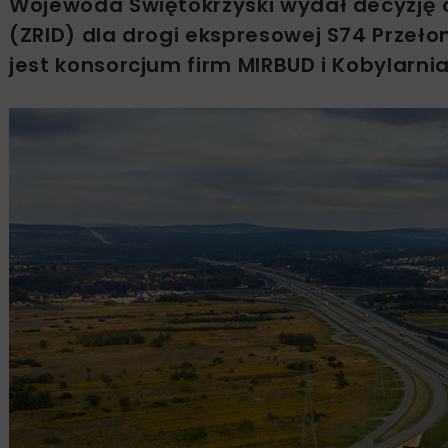
Wojewoda Świętokrzyski wydał decyzję o
(ZRID) dla drogi ekspresowej S74 Przeł
jest konsorcjum firm MIRBUD i Kobylarnia