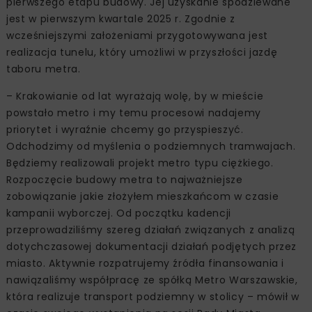
pierwszego etapu budowy. Jej uzyskanie spodziewane
jest w pierwszym kwartale 2025 r. Zgodnie z
wcześniejszymi założeniami przygotowywana jest
realizacja tunelu, który umożliwi w przyszłości jazdę
taboru metra.
– Krakowianie od lat wyrażają wolę, by w mieście
powstało metro i my temu procesowi nadajemy
priorytet i wyraźnie chcemy go przyspieszyć.
Odchodzimy od myślenia o podziemnych tramwajach.
Będziemy realizowali projekt metro typu ciężkiego.
Rozpoczęcie budowy metra to najważniejsze
zobowiązanie jakie złożyłem mieszkańcom w czasie
kampanii wyborczej. Od początku kadencji
przeprowadziliśmy szereg działań związanych z analizą
dotychczasowej dokumentacji działań podjętych przez
miasto. Aktywnie rozpatrujemy źródła finansowania i
nawiązaliśmy współpracę ze spółką Metro Warszawskie,
która realizuje transport podziemny w stolicy – mówił w