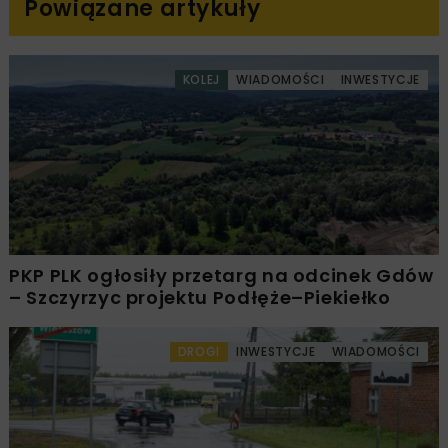
Powiązane artykuły
KOLEJ
WIADOMOŚCI
INWESTYCJE
PKP PLK ogłosiły przetarg na odcinek Gdów
– Szczyrzyc projektu Podłęże–Piekiełko
DROGI
INWESTYCJE
WIADOMOŚCI