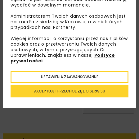
wycofać w dowolnym momencie.
Lubisz wiedzieć więcej?
Administratorem Twoich danych osobowych jest
nbi med!a z siedzibą w Krakowie, a w niektórych
Zapisz się do newslettera aby otrzymywać od
przypadkach nasi Partnerzy.
nas najlepsze informacje branżowe,
zaproszenia na wydarzenia, atrakcyjne oferty i
Więcej informacji o korzystaniu przez nas z plików
cookies oraz o przetwarzaniu Twoich danych
dedykowane akcje specjalne.
osobowych, w tym o przysługujących Ci
uprawnieniach, znajdziesz w naszej
Polityce
prywatności
.
Zapoznałam/em się z
Polityką Prywatności
i
USTAWIENIA ZAAWANSOWANNE
Regulaminem
oraz wyrażam zgodę na otrzymywanie na
podany przeze mnie adres e-mail korespondencji
handlowej w postaci newslettera.
AKCEPTUJĘ I PRZECHODZĘ DO SERWISU
ZAPISZ MNIE