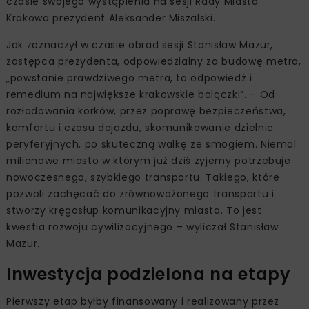
czasie swojego wystąpienia na sesji Rady Miasta
Krakowa prezydent Aleksander Miszalski.
Jak zaznaczył w czasie obrad sesji Stanisław Mazur,
zastępca prezydenta, odpowiedzialny za budowę metra,
„powstanie prawdziwego metra, to odpowiedź i
remedium na największe krakowskie bolączki”. – Od
rozładowania korków, przez poprawę bezpieczeństwa,
komfortu i czasu dojazdu, skomunikowanie dzielnic
peryferyjnych, po skuteczną walkę ze smogiem. Niemal
milionowe miasto w którym już dziś żyjemy potrzebuje
nowoczesnego, szybkiego transportu. Takiego, które
pozwoli zachęcać do zrównoważonego transportu i
stworzy kręgosłup komunikacyjny miasta. To jest
kwestia rozwoju cywilizacyjnego – wyliczał Stanisław
Mazur.
Inwestycja podzielona na etapy
Pierwszy etap byłby finansowany i realizowany przez