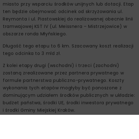
miasto przy wsparciu środków unijnych lub dotacji. Etap
ten będzie obejmować odcinek od skrzyżowania ul.
Reymonta i ul. Piastowskiej do realizowanej obecnie linii
tramwajowej KST IV (ul. Meissnera – Mistrzejowice) w
obszarze ronda Młyńskiego.
Długość tego etapu to 6 km. Szacowany koszt realizacji
tego odcinka to 3 mld zł.
Z kolei etapy drugi (wschodni) i trzeci (zachodni)
zostaną zrealizowane przez partnera prywatnego w
formule partnerstwa publiczno-prywatnego. Koszty
wykonania tych etapów mogłyby być ponoszone z
dominującym udziałem środków publicznych w układzie:
budżet państwa, środki UE, środki inwestora prywatnego
i środki Gminy Miejskiej Kraków.
Długość II i III etapu pierwszej linii metra to ok. 20 km.
Szacunkowy koszt realizacji kolejnych etapów to ok. 10
mld zł.