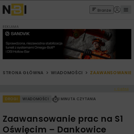
Branże
REKLAMA
STRONA GŁÓWNA
WIADOMOŚCI
ZAAWANSOWANIE P
< Cofnij
DROGI
WIADOMOŚCI
1 MINUTA CZYTANIA
Zaawansowanie prac na S1
Oświęcim – Dankowice