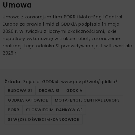
Umowa
Umowę z konsorcjum firm PORR i Mota-Engil Central
Europe za prawie 1 mld zł GDDKiA podpisała 14 maja
2020 r. W związku z licznymi okolicznościami, jakie
napotkały wykonawcę w trakcie robót, zakończenie
realizacji tego odcinka S1 przewidywane jest w II kwartale
2025 r.
Źródło:
Zdjęcie: GDDKiA, www.gov.pl/web/gddkia/
BUDOWA S1
DROGA S1
GDDKIA
GDDKIA KATOWICE
MOTA-ENGIL CENTRAL EUROPE
PORR
S1 OŚWIECIM-DANKOWICE
S1 WĘZEŁ OŚWIECIM-DANKOWICE