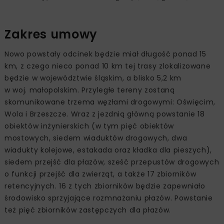
Zakres umowy
Nowo powstały odcinek będzie miał długość ponad 15
km, z czego nieco ponad 10 km tej trasy zlokalizowane
będzie w województwie śląskim, a blisko 5,2 km
w woj. małopolskim. Przyległe tereny zostaną
skomunikowane trzema węzłami drogowymi: Oświęcim,
Wola i Brzeszcze. Wraz z jezdnią główną powstanie 18
obiektów inżynierskich (w tym pięć obiektów
mostowych, siedem wiaduktów drogowych, dwa
wiadukty kolejowe, estakada oraz kładka dla pieszych),
siedem przejść dla płazów, sześć przepustów drogowych
o funkcji przejść dla zwierząt, a także 17 zbiorników
retencyjnych. 16 z tych zbiorników będzie zapewniało
środowisko sprzyjające rozmnażaniu płazów. Powstanie
też pięć zbiorników zastępczych dla płazów.