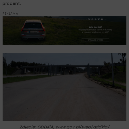
procent.
REKLAMA
Zdjęcie: GDDKiA, www.gov.pl/web/gddkia/