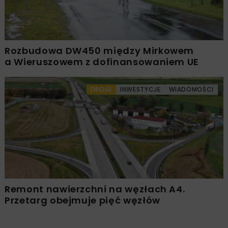
Rozbudowa DW450 między Mirkowem
a Wieruszowem z dofinansowaniem UE
DROGI
INWESTYCJE
WIADOMOŚCI
Remont nawierzchni na węzłach A4.
Przetarg obejmuje pięć węzłów