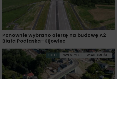
Ponownie wybrano ofertę na budowę A2
Biała Podlaska–Kijowiec
KOLEJ
INWESTYCJE
WIADOMOŚCI
Nowy wiadukt w Żorach oddany do użytku