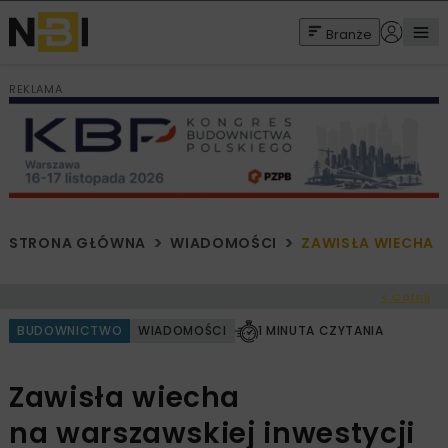
Branże
REKLAMA
STRONA GŁÓWNA
WIADOMOŚCI
ZAWISŁA WIECHA 
< Cofnij
BUDOWNICTWO
WIADOMOŚCI
1 MINUTA CZYTANIA
Zawisła wiecha
na warszawskiej inwestycji