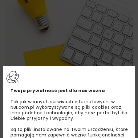
Twoja prywatność jest dla nas ważna
Lubisz wiedzieć więcej?
Tak jak w innych serwisach internetowych, w
NBI.com.pl wykorzystywane są pliki cookies oraz
Zapisz się do newslettera aby otrzymywać od
inne podobne technologie, aby nasz portal był dla
Ciebie przyjazny i wygodny.
nas najlepsze informacje branżowe,
zaproszenia na wydarzenia, atrakcyjne oferty i
Są to pliki instalowane na Twoim urządzeniu, które
dedykowane akcje specjalne.
pomagają nam zapewnić ważne funkcjonalności