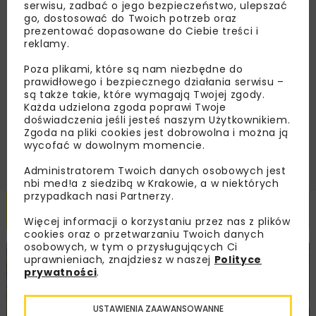
serwisu, zadbać o jego bezpieczeństwo, ulepszać
go, dostosować do Twoich potrzeb oraz
prezentować dopasowane do Ciebie treści i
reklamy.
Zapoznałam/em się z
Polityką Prywatności
i
Poza plikami, które są nam niezbędne do
Regulaminem
oraz wyrażam zgodę na otrzymywanie na
podany przeze mnie adres e-mail korespondencji
prawidłowego i bezpiecznego działania serwisu –
handlowej w postaci newslettera.
są także takie, które wymagają Twojej zgody.
Każda udzielona zgoda poprawi Twoje
doświadczenia jeśli jesteś naszym Użytkownikiem.
ZAPISZ MNIE
Zgoda na pliki cookies jest dobrowolna i można ją
wycofać w dowolnym momencie.
Administratorem Twoich danych osobowych jest
nbi med!a z siedzibą w Krakowie, a w niektórych
przypadkach nasi Partnerzy.
Powiązane artykuły
Więcej informacji o korzystaniu przez nas z plików
cookies oraz o przetwarzaniu Twoich danych
osobowych, w tym o przysługujących Ci
uprawnieniach, znajdziesz w naszej
Polityce
DROGI
INWESTYCJE
WIADOMOŚCI
prywatności
.
USTAWIENIA ZAAWANSOWANNE