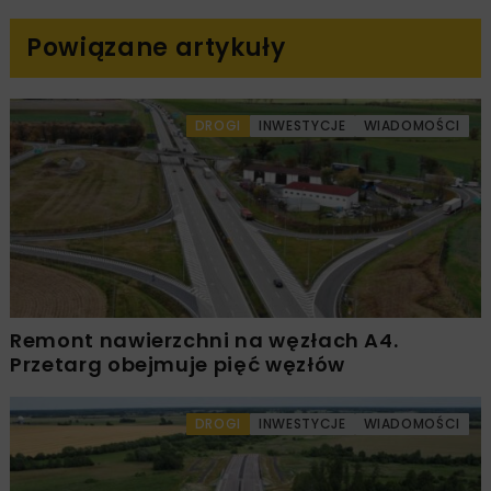
Powiązane artykuły
DROGI
INWESTYCJE
WIADOMOŚCI
Remont nawierzchni na węzłach A4.
Przetarg obejmuje pięć węzłów
DROGI
INWESTYCJE
WIADOMOŚCI