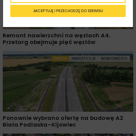
AKCEPTUJĘ I PRZECHODZĘ DO SERWISU
Remont nawierzchni na węzłach A4.
Przetarg obejmuje pięć węzłów
DROGI
INWESTYCJE
WIADOMOŚCI
Ponownie wybrano ofertę na budowę A2
Biała Podlaska–Kijowiec