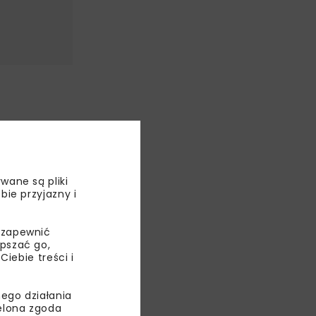
 profesor
 Regionalnego
wane są pliki
ację do zmian
bie przyjazny i
reślił
 zapewnić
epszać go,
ebie treści i
orzenia
ego działania
ielona zgoda