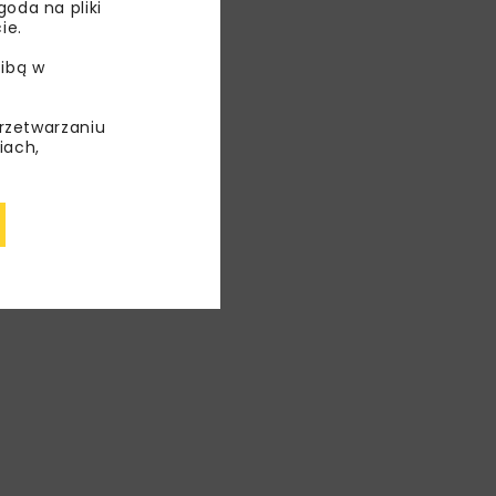
oda na pliki
ie.
ibą w
przetwarzaniu
iach,