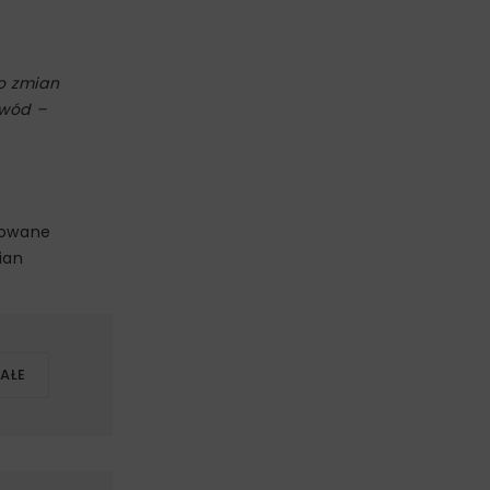
do zmian
 wód –
jmowane
ian
ZAŁE