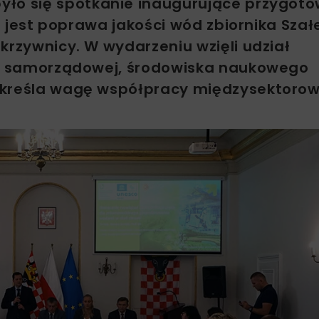
yło się spotkanie inaugurujące przygot
em jest poprawa jakości wód zbiornika Sza
krzywnicy. W wydarzeniu wzięli udział
j i samorządowej, środowiska naukowego
dkreśla wagę współpracy międzysektorow