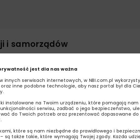
ji i samorządów
usz Balcerowicz, parlamentarzyści oraz eksperci naukowi –
kohydrologii i Ekologii Stosowanej oraz dr Kinga Krauze z
prywatność jest dla nas ważna
 w innych serwisach internetowych, w NBI.com.pl wykorzysty
ólnie ponosimy odpowiedzialność za jakość wód oraz adapt
 oraz inne podobne technologie, aby nasz portal był dla Cie
y.
siągać trwałe efekty i rozwijać innowacyjne rozwiązania –
podk
liki instalowane na Twoim urządzeniu, które pomagają nam
unkcjonalności serwisu, zadbać o jego bezpieczeństwo, ul
e
wać do Twoich potrzeb oraz prezentować dopasowane do Ci
.
e dla zlewni
zbiornika
Szałe, wskazując na konieczność stw
ikami, które są nam niezbędne do prawidłowego i bezpieczn
 zanieczyszczeń oraz zwiększenia retencji wodnej.
 – są także takie, które wymagają Twojej zgody. Każda udz