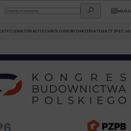
MAGAZ
ESTYCJE
MATERIAŁY
TECHNOLOGIE
WYDARZENIA
TEMATY SPECJA