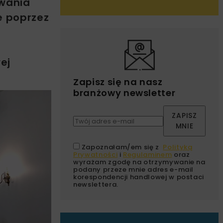
owania
łe poprzez
ej
Zapisz się na nasz
branżowy newsletter
ZAPISZ
MNIE
Zapoznałam/em się z
Polityką
Prywatności
i
Regulaminem
oraz
wyrażam zgodę na otrzymywanie na
podany przeze mnie adres e-mail
korespondencji handlowej w postaci
newslettera.