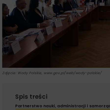
Zdjęcie: Wody Polskie, www.gov.pl/web/wody-polskie/
Spis treści
Partnerstwo nauki, administracji i samorz