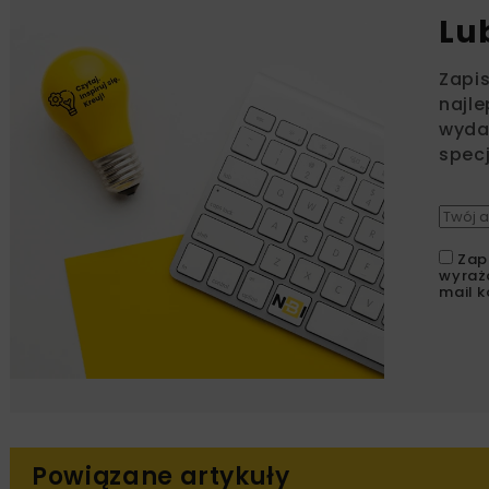
Lu
Zapi
najle
wydar
specj
Zap
wyraż
mail k
Powiązane artykuły