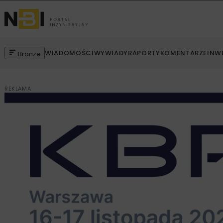
WIADOMOŚCI
WYWIADY
RAPORTY
KOMENTARZE
INW
Branże
REKLAMA