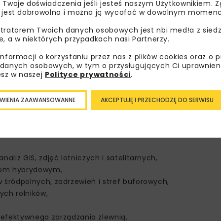
 Twoje doświadczenia jeśli jesteś naszym Użytkownikiem. Zg
 jest dobrowolna i można ją wycofać w dowolnym momenc
tratorem Twoich danych osobowych jest nbi med!a z siedz
e, a w niektórych przypadkach nasi Partnerzy.
informacji o korzystaniu przez nas z plików cookies oraz o 
danych osobowych, w tym o przysługujących Ci uprawnien
esz w naszej
Polityce prywatności
.
WIENIA ZAAWANSOWANNE
AKCEPTUJĘ I PRZECHODZĘ DO SERWISU
aliz GIS, zdjęć lotniczych i satelitarnych,
emom hybrydowym,
 śródpolnych, zadrzewień i stref buforowych,
ych rolników,
efektywnego zarządzania zlewnią,