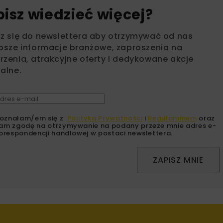
bisz wiedzieć więcej?
sz się do newslettera aby otrzymywać od nas
psze informacje branżowe, zaproszenia na
zenia, atrakcyjne oferty i dedykowane akcje
alne.
oznałam/em się z
Polityką Prywatności
i
Regulaminem
oraz
am zgodę na otrzymywanie na podany przeze mnie adres e-
orespondencji handlowej w postaci newslettera.
ZAPISZ MNIE