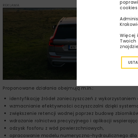
poprawi
REKLAMA
cookies
Adminis
Krakowi
Więcej 
Twoich 
znajdzi
USTA
Proponowane działania obejmują m.in.:
identyfikację źródeł zanieczyszczeń z wykorzystaniem an
wzmacnianie efektywności oczyszczalni dzięki syst
zwiększenie retencji wodnej poprzez budowę zbiorników
wdrażanie rolnictwa precyzyjnego i aplikacji wspierając
odzysk fosforu z wód powierzchniowych,
opracowanie modelu numeryczno-hydraulicznego dla 