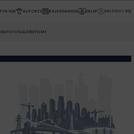
ZALOGUJ SIĘ
YN NBI
AUTORZY
KALENDARIUM
SKLEP
LNE
FOTOGALERIE
FILMY