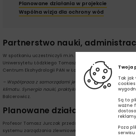
Planowane działania w projekcie
Wspólna wizja dla ochrony wód
Partnerstwo nauki, administrac
W spotkaniu uczestniczyli m.in. prezes Wód Polskich Mate
Uniwersytetu Łódzkiego Tomasz Jurczak z Katedry UNESCO E
Twoja 
Centrum Ekohydrologii PAN w Łodzi.
Tak jak
– Współpraca z samorządami jest kluczowa, ponieważ wsp
cookies
wygodn
klimatu. Synergia nauki, praktyki i administracji pozwala o
Balcerowicz.
Są to p
ważne f
Planowane działania w projekci
dostoso
reklamy
Profesor Tomasz Jurczak przedstawił założenia projektow
Poza pl
systemu zarządzania zlewniowego dla redukcji transportu
serwisu