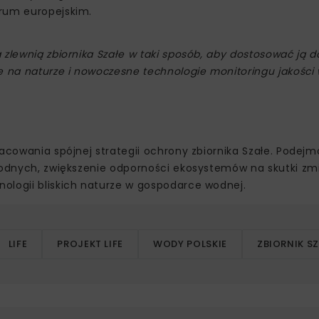
orum europejskim.
 zlewnią zbiornika Szałe w taki sposób, aby dostosować ją 
e na naturze i nowoczesne technologie monitoringu jakości
d
racowania spójnej strategii ochrony zbiornika Szałe. Pode
 wodnych, zwiększenie odporności ekosystemów na skutki zm
ologii bliskich naturze w gospodarce wodnej.
LIFE
PROJEKT LIFE
WODY POLSKIE
ZBIORNIK S