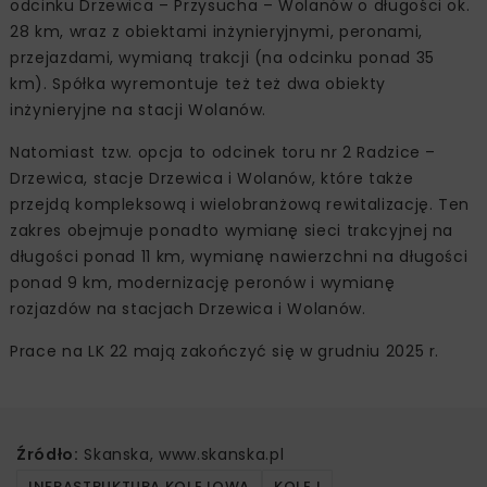
odcinku Drzewica – Przysucha – Wolanów o długości ok.
28 km, wraz z obiektami inżynieryjnymi, peronami,
przejazdami, wymianą trakcji (na odcinku ponad 35
km). Spółka wyremontuje też też dwa obiekty
inżynieryjne na stacji Wolanów.
Natomiast tzw. opcja to odcinek toru nr 2 Radzice –
Drzewica, stacje Drzewica i Wolanów, które także
przejdą kompleksową i wielobranżową rewitalizację. Ten
zakres obejmuje ponadto wymianę sieci trakcyjnej na
długości ponad 11 km, wymianę nawierzchni na długości
ponad 9 km, modernizację peronów i wymianę
rozjazdów na stacjach Drzewica i Wolanów.
Prace na LK 22 mają zakończyć się w grudniu 2025 r.
Źródło:
Skanska, www.skanska.pl
INFRASTRUKTURA KOLEJOWA
KOLEJ