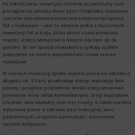
Po zakończeniu inwestycji zostanie przywrócony ruch
pociągów na odcinku Nowy Sącz-Chabówka. Docelowo
zostanie wybudowana nowa linia kolejowa łącząca LK
104 z Krakowem – jest to obecnie jedna z kluczowych
inwestycji PLK w kraju, która skróci czasu przejazdu
między stolicą Małopolski a Nowym Sączem do ok.
godziny. W ten sposób mieszkańcy zyskają szybkie
połączenie ze stolicą województwa i nowe szanse
rozwojowe.
W ramach inwestycji spółka wykona prace na odcinku o
długości ok. 3,5 km, przebuduje stację, wybuduje dwa
perony i przejście podziemne. Wokół stacji Limanowa
powstanie nowy układ komunikacyjny: drogi dojazdowe,
chodniki, dwa wiadukty oraz trzy mosty, a także zostaną
wykonane prace w zakresie sieci trakcyjnej, sieci
podziemnych, urządzeń automatyki i sterowania
ruchem kolejowym.