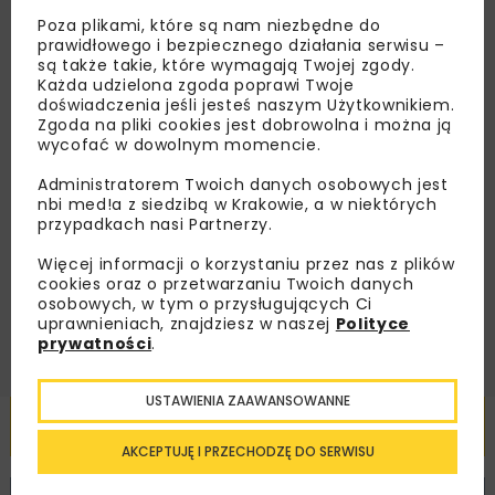
Zapisz się do newslettera aby otrzymywać od
Poza plikami, które są nam niezbędne do
nas najlepsze informacje branżowe,
prawidłowego i bezpiecznego działania serwisu –
zaproszenia na wydarzenia, atrakcyjne oferty i
są także takie, które wymagają Twojej zgody.
dedykowane akcje specjalne.
Każda udzielona zgoda poprawi Twoje
doświadczenia jeśli jesteś naszym Użytkownikiem.
Zgoda na pliki cookies jest dobrowolna i można ją
wycofać w dowolnym momencie.
Administratorem Twoich danych osobowych jest
Zapoznałam/em się z
Polityką Prywatności
i
nbi med!a z siedzibą w Krakowie, a w niektórych
Regulaminem
oraz wyrażam zgodę na otrzymywanie na
podany przeze mnie adres e-mail korespondencji
przypadkach nasi Partnerzy.
handlowej w postaci newslettera.
Więcej informacji o korzystaniu przez nas z plików
cookies oraz o przetwarzaniu Twoich danych
ZAPISZ MNIE
osobowych, w tym o przysługujących Ci
uprawnieniach, znajdziesz w naszej
Polityce
prywatności
.
USTAWIENIA ZAAWANSOWANNE
Powiązane artykuły
AKCEPTUJĘ I PRZECHODZĘ DO SERWISU