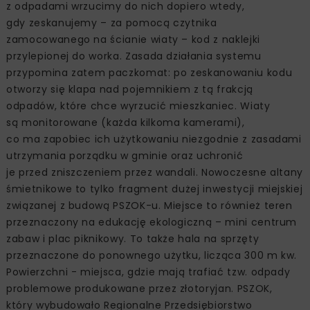
z odpadami wrzucimy do nich dopiero wtedy,
gdy zeskanujemy – za pomocą czytnika
zamocowanego na ścianie wiaty – kod z naklejki
przylepionej do worka. Zasada działania systemu
przypomina zatem paczkomat: po zeskanowaniu kodu
otworzy się klapa nad pojemnikiem z tą frakcją
odpadów, które chce wyrzucić mieszkaniec. Wiaty
są monitorowane (każda kilkoma kamerami),
co ma zapobiec ich użytkowaniu niezgodnie z zasadami
utrzymania porządku w gminie oraz uchronić
je przed zniszczeniem przez wandali. Nowoczesne altany
śmietnikowe to tylko fragment dużej inwestycji miejskiej
związanej z budową PSZOK-u. Miejsce to również teren
przeznaczony na edukację ekologiczną – mini centrum
zabaw i plac piknikowy. To także hala na sprzęty
przeznaczone do ponownego użytku, licząca 300 m kw.
Powierzchni - miejsca, gdzie mają trafiać tzw. odpady
problemowe produkowane przez złotoryjan. PSZOK,
który wybudowało Regionalne Przedsiębiorstwo