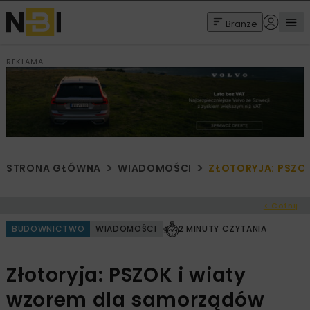
Branże
REKLAMA
STRONA GŁÓWNA
WIADOMOŚCI
ZŁOTORYJA: PSZO
< Cofnij
BUDOWNICTWO
WIADOMOŚCI
2 MINUTY CZYTANIA
Złotoryja: PSZOK i wiaty
wzorem dla samorządów