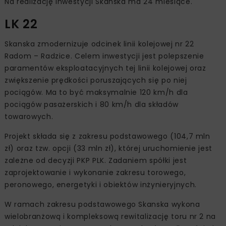
Na realizację inwestycji Skanska ma 24 miesiące.
LK 22
Skanska zmodernizuje odcinek linii kolejowej nr 22
Radom – Radzice. Celem inwestycji jest polepszenie
paramentów eksploatacyjnych tej linii kolejowej oraz
zwiększenie prędkości poruszających się po niej
pociągów. Ma to być maksymalnie 120 km/h dla
pociągów pasażerskich i 80 km/h dla składów
towarowych.
Projekt składa się z zakresu podstawowego (104,7 mln
zł) oraz tzw. opcji (33 mln zł), której uruchomienie jest
zależne od decyzji PKP PLK. Zadaniem spółki jest
zaprojektowanie i wykonanie zakresu torowego,
peronowego, energetyki i obiektów inżynieryjnych.
W ramach zakresu podstawowego Skanska wykona
wielobranżową i kompleksową rewitalizację toru nr 2 na