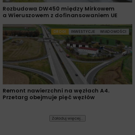
Rozbudowa DW450 między Mirkowem
a Wieruszowem z dofinansowaniem UE
DROGI
INWESTYCJE
WIADOMOŚCI
Remont nawierzchni na węzłach A4.
Przetarg obejmuje pięć węzłów
Załaduj więcej...