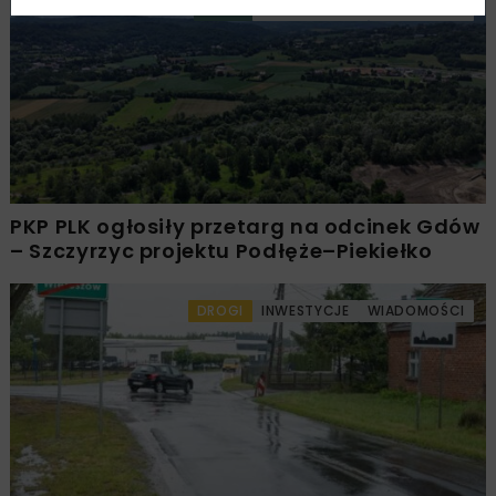
KOLEJ
WIADOMOŚCI
INWESTYCJE
PKP PLK ogłosiły przetarg na odcinek Gdów
– Szczyrzyc projektu Podłęże–Piekiełko
DROGI
INWESTYCJE
WIADOMOŚCI