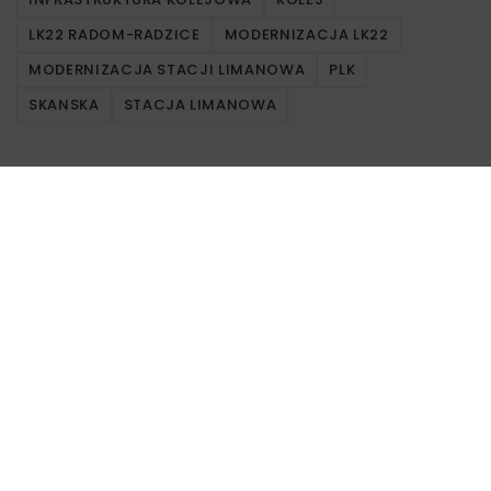
LK22 RADOM-RADZICE
MODERNIZACJA LK22
MODERNIZACJA STACJI LIMANOWA
PLK
SKANSKA
STACJA LIMANOWA
Powiązane artykuły
KOLEJ
WIADOMOŚCI
INWESTYCJE