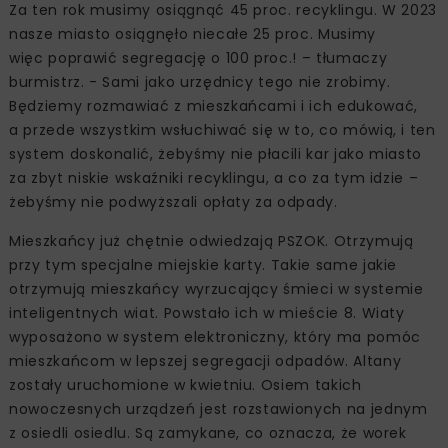
Za ten rok musimy osiągnąć 45 proc. recyklingu. W 2023
nasze miasto osiągnęło niecałe 25 proc. Musimy
więc poprawić segregację o 100 proc.! – tłumaczy
burmistrz. - Sami jako urzędnicy tego nie zrobimy.
Będziemy rozmawiać z mieszkańcami i ich edukować,
a przede wszystkim wsłuchiwać się w to, co mówią, i ten
system doskonalić, żebyśmy nie płacili kar jako miasto
za zbyt niskie wskaźniki recyklingu, a co za tym idzie –
żebyśmy nie podwyższali opłaty za odpady.
Mieszkańcy już chętnie odwiedzają PSZOK. Otrzymują
przy tym specjalne miejskie karty. Takie same jakie
otrzymują mieszkańcy wyrzucający śmieci w systemie
inteligentnych wiat. Powstało ich w mieście 8. Wiaty
wyposażono w system elektroniczny, który ma pomóc
mieszkańcom w lepszej segregacji odpadów. Altany
zostały uruchomione w kwietniu. Osiem takich
nowoczesnych urządzeń jest rozstawionych na jednym
z osiedli osiedlu. Są zamykane, co oznacza, że worek