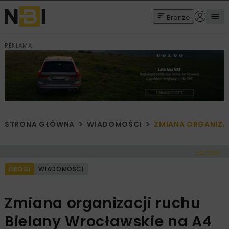
Branże
REKLAMA
STRONA GŁÓWNA
WIADOMOŚCI
ZMIANA ORGANIZA
< Cofnij
DROGI
WIADOMOŚCI
Zmiana organizacji ruchu
Bielany Wrocławskie na A4