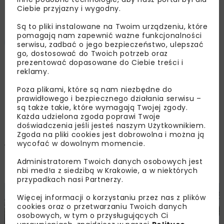
Bug
Ciebie przyjazny i wygodny.
Są to pliki instalowane na Twoim urządzeniu, które
pomagają nam zapewnić ważne funkcjonalności
Damian Karpiński
serwisu, zadbać o jego bezpieczeństwo, ulepszać
go, dostosować do Twoich potrzeb oraz
prezentować dopasowane do Ciebie treści i
reklamy.
OPUBLIKOWANO: 04.12.2025
Poza plikami, które są nam niezbędne do
prawidłowego i bezpiecznego działania serwisu –
są także takie, które wymagają Twojej zgody.
Zakończono remont mostu przez Bug na drodze
Każda udzielona zgoda poprawi Twoje
krajowej nr 19 (DK19) w rejonie miejscowości
doświadczenia jeśli jesteś naszym Użytkownikiem.
Turna Mała, przywracając pełną przejezdność
Zgoda na pliki cookies jest dobrowolna i można ją
wycofać w dowolnym momencie.
w kierunku Białegostoku i Lublina. Prace
poprawiły stan techniczny przeprawy i
Administratorem Twoich danych osobowych jest
zwiększyły bezpieczeństwo kierowców.
nbi med!a z siedzibą w Krakowie, a w niektórych
przypadkach nasi Partnerzy.
Więcej informacji o korzystaniu przez nas z plików
cookies oraz o przetwarzaniu Twoich danych
osobowych, w tym o przysługujących Ci