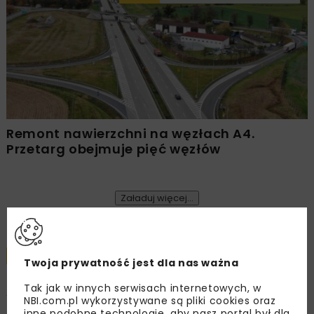
Remont nawierzchni na węzłach A4.
Przetarg obejmuje pięć węzłów
Załaduj więcej...
DROGI
MOSTY
WIADOMOŚCI
Twoja prywatność jest dla nas ważna
Tak jak w innych serwisach internetowych, w
Wyremontowano most przez
NBI.com.pl wykorzystywane są pliki cookies oraz
inne podobne technologie, aby nasz portal był dla