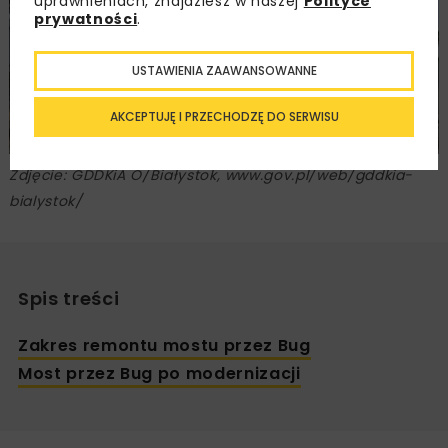
uprawnieniach, znajdziesz w naszej
Polityce
prywatności
.
USTAWIENIA ZAAWANSOWANNE
AKCEPTUJĘ I PRZECHODZĘ DO SERWISU
Zdjęcie: GDDKiA O/Białystok, www.gov.pl/web/gddkia-
bialystok/
Spis treści
Zakres remontu mostu przez Bug
Most przez Bug po modernizacji