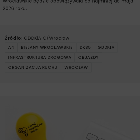
Wrocławskie będzie obowiązywała co najmniej do maja
2026 roku.
Źródło:
GDDKiA O/Wrocław
A4
BIELANY WROCŁAWSKIE
DK35
GDDKIA
INFRASTRUKTURA DROGOWA
OBJAZDY
ORGANIZACJA RUCHU
WROCŁAW